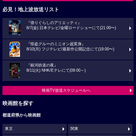
必見！地上波放送リスト
『借りぐらしのアリエッティ』
8/7(金) 日本テレビ/金曜ロードショーにて(21:00〜)
『怪盗グルーのミニオン超変身』
8/10(月) フジテレビ/最新作公開記念にて(19:00〜)
『銀河鉄道の夜』
8/11(火) NHK/Eテレにて(09:00～)
映画TV放送スケジュールへ
映画館を探す
都道府県から映画館
東京
関東