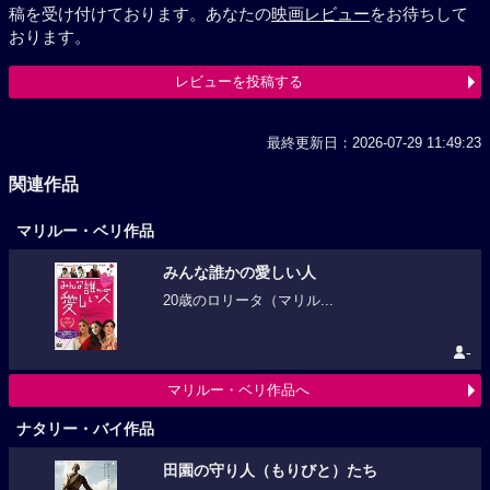
稿を受け付けております。あなたの
映画レビュー
をお待ちして
おります。
レビューを投稿する
最終更新日：2026-07-29 11:49:23
関連作品
マリルー・ベリ作品
みんな誰かの愛しい人
20歳のロリータ（マリル...
-
マリルー・ベリ作品へ
ナタリー・バイ作品
田園の守り人（もりびと）たち