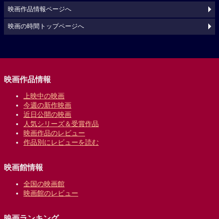
映画作品情報ページへ
映画の時間トップページへ
映画作品情報
上映中の映画
今週の新作映画
近日公開の映画
人気シリーズ＆受賞作品
映画作品のレビュー
作品別にレビューを読む
映画館情報
全国の映画館
映画館のレビュー
映画ランキング