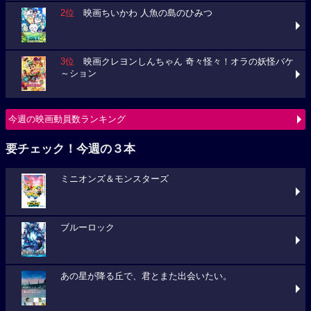
2位
映画ちいかわ 人魚の島のひみつ
3位
映画クレヨンしんちゃん 奇々怪々！オラの妖怪バケ
～ション
今週の映画動員数ランキング
要チェック！今週の３本
ミニオンズ＆モンスターズ
ブルーロック
あの星が降る丘で、君とまた出会いたい。