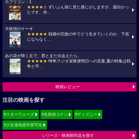
カプリコン・1
★★★★
☆ ずいぶん前に見た感じがしますが、面白かっ
たです。作...
大統領のケーキ
★★★★★
戦禍や圧政の中でどう生きていくのか、下劣
にならなく...
あの花が咲く丘で、君とまた出会えたら。
★★★★★
NHKラジオ深夜便明日への言葉,夏の特集は戦
争と平...
映画レビュー
注目の映画を探す
#スターウォーズ
#名探偵コナン
#ディズニー
#少女漫画原作実写化
シリーズ・映画祭作品を探す