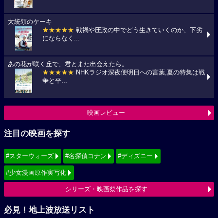
大統領のケーキ
★★★★★
戦禍や圧政の中でどう生きていくのか、下劣
にならなく...
あの花が咲く丘で、君とまた出会えたら。
★★★★★
NHKラジオ深夜便明日への言葉,夏の特集は戦
争と平...
映画レビュー
注目の映画を探す
#スターウォーズ
#名探偵コナン
#ディズニー
#少女漫画原作実写化
シリーズ・映画祭作品を探す
必見！地上波放送リスト