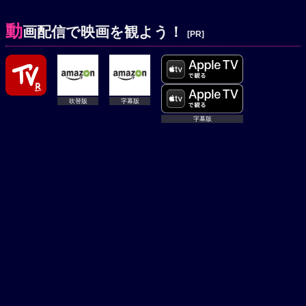
動
画配信で映画を観よう！
[PR]
吹替版
吹替版
字幕版
字幕版