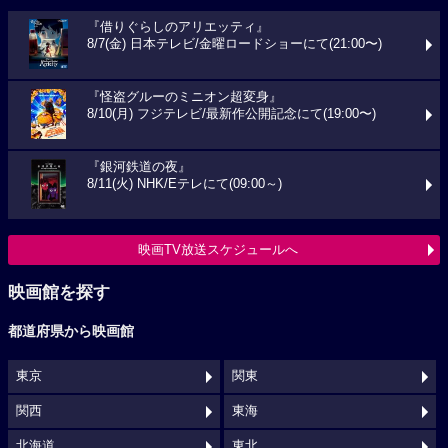
『借りぐらしのアリエッティ』
8/7(金) 日本テレビ/金曜ロードショーにて(21:00〜)
『怪盗グルーのミニオン超変身』
8/10(月) フジテレビ/最新作公開記念にて(19:00〜)
『銀河鉄道の夜』
8/11(火) NHK/Eテレにて(09:00～)
映画TV放送スケジュールへ
映画館を探す
都道府県から映画館
東京
関東
関西
東海
北海道
東北