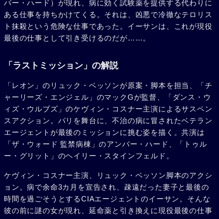
バー・ハード）が現れ、病に効く試験薬を提供する代わりに
ある仕事を持ちかけてくる。それは、凶悪で冷徹なテロリス
ト抹殺という危険な仕事であった。イーサンは、これが現役
最後の仕事として引き受けるのだが……。
「ラストミッション」の解説
「レオン」のリュック・ベッソンが原案・脚本を担当、「チ
ャーリーズ・エンジェル」のマックGが監督、「ダンス・ウ
ィズ・ウルブズ」のケヴィン・コスナー主演によるサスペン
スアクション。パリを舞台に、不治の病に冒されたベテラン
エージェントが最後のミッションに挑む姿を描く。共演は
「ザ・ウォード 監禁病棟」のアンバー・ハード、「トゥル
ー・グリット」のヘイリー・スタインフェルド。
ケヴィン・コスナー主演、リュック・ベッソン脚本のアクシ
ョン。病で余命3カ月を宣告され、疎遠だった妻子と最後の
時間を過ごそうとするCIAエージェントのイーサン。そんな
彼の前に謎の女が現れ、延命薬と引き換えに現役最後の仕事