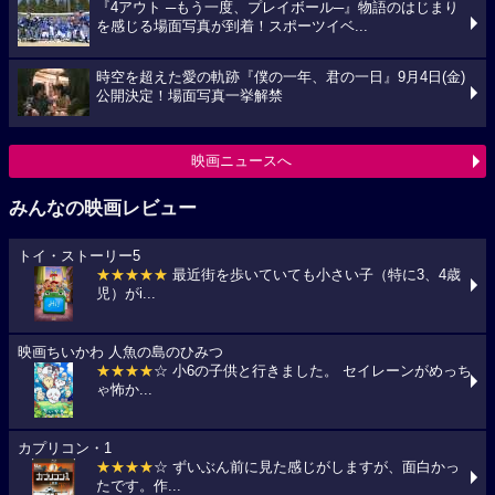
『4アウト ─もう一度、プレイボール─』物語のはじまり
を感じる場面写真が到着！スポーツイベ...
時空を超えた愛の軌跡『僕の一年、君の一日』9月4日(金)
公開決定！場面写真一挙解禁
映画ニュースへ
みんなの映画レビュー
トイ・ストーリー5
★★★★★
最近街を歩いていても小さい子（特に3、4歳
児）がi...
映画ちいかわ 人魚の島のひみつ
★★★★
☆ 小6の子供と行きました。 セイレーンがめっち
ゃ怖か...
カプリコン・1
★★★★
☆ ずいぶん前に見た感じがしますが、面白かっ
たです。作...