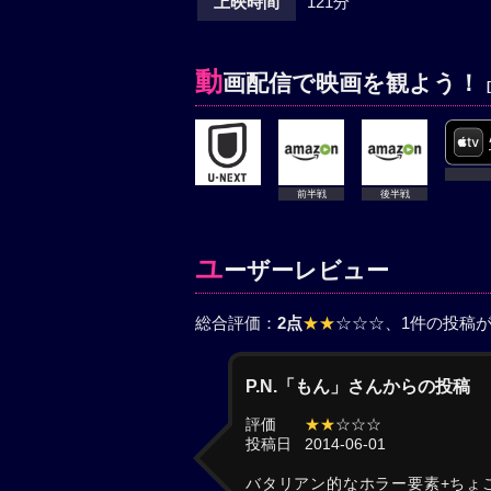
上映時間
121分
動
画配信で映画を観よう！
前半戦
後半戦
ユ
ーザーレビュー
総合評価：
2点
★★
☆☆☆
、1件の投稿
P.N.「もん」さんからの投稿
評価
★★
☆☆☆
投稿日
2014-06-01
バタリアン的なホラー要素+ちょ