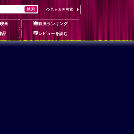
今見る映画検索
の映画
映画ランキング
作品
レビューを読む