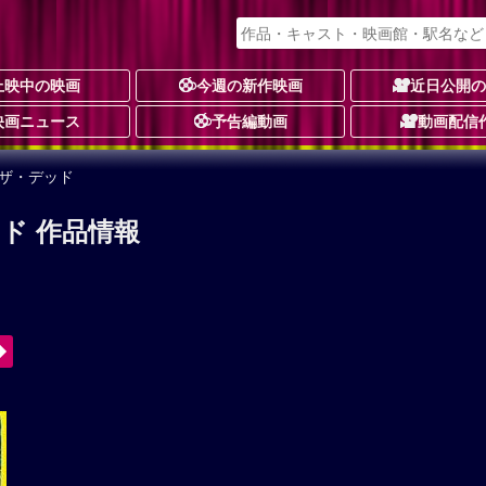
上映中の映画
今週の新作映画
近日公開
映画ニュース
予告編動画
動画配信
・ザ・デッド
ド 作品情報