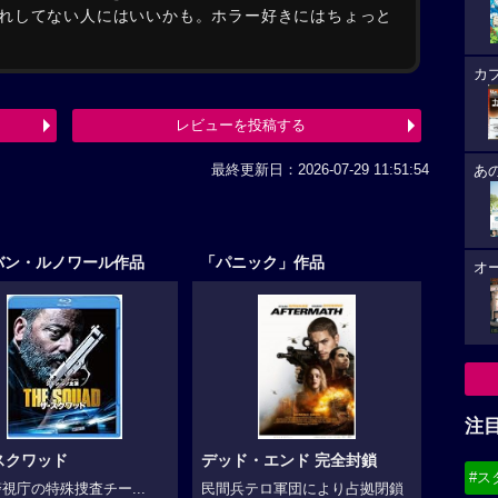
れしてない人にはいいかも。ホラー好きにはちょっと
カ
レビューを投稿する
最終更新日：2026-07-29 11:51:54
あ
バン・ルノワール作品
「パニック」作品
オ
注
スクワッド
デッド・エンド 完全封鎖
#ス
視庁の特殊捜査チー...
民間兵テロ軍団により占拠閉鎖