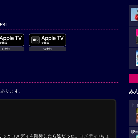
[PR]
前半戦
後半戦
があります。
み
ト
映
こっとコメディを期待したら逆だった。コメディ+ちょ