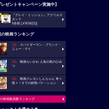
プレゼントキャンペーン実施中】
『グレイ・ミッション』アクリルス
タンド
5名様 [〆8/16(日)]
週の映画ランキング
1位
スパイダーマン：ブランド・
ニュー・デイ
2位
映画ちいかわ 人魚の島のひみ
つ
3位
映画クレヨンしんちゃん 奇々
怪々！オラの妖怪バケ～ション
の映画動員数ランキング