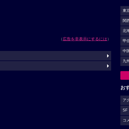
東
関
北
（
広告を非表示にするには
）
甲
中
九
お
ア
SF
コ