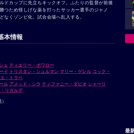
ルドカップに先立ちキックオフ。ふたりの監督が前後
勝つため怪しげな薬を打ったサッカー選手のジャノ
どなくゾンビ化。試合会場へ乱入する。
基本情報
シェ
ティエリー・ポワロー
ーイ
トリスタン・シュルマン
マリー・ゲレル
コック・
ィエ・トラペ
ール
アメッド・シラ
ティファニー・ダビオ
シャーリ
ク・リガルデ
活）
最