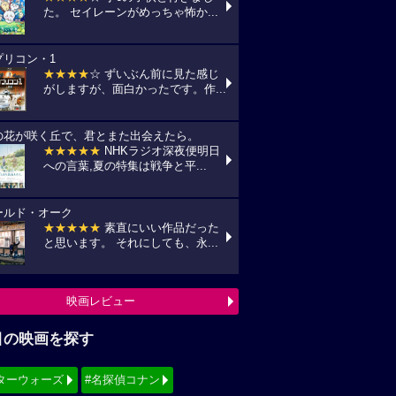
た。 セイレーンがめっちゃ怖か...
プリコン・1
★★★★
☆ ずいぶん前に見た感じ
がしますが、面白かったです。作...
の花が咲く丘で、君とまた出会えたら。
★★★★★
NHKラジオ深夜便明日
への言葉,夏の特集は戦争と平...
ールド・オーク
★★★★★
素直にいい作品だった
と思います。 それにしても、永...
映画レビュー
目の映画を探す
ターウォーズ
#名探偵コナン