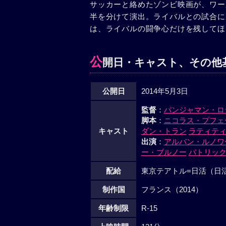
サッカーと絡めたゾンビ映画が、ワー
半を分けて演出。ライバルとの試合に
は、ライバルの闘争心だけを残してほ
公
開日・キャスト、その他
公開日
2014年5月3日
監督
：
バンジャマン・ロ
脚本
：
ニコラス・プフェ
キャスト
ダン・トラン
ラティテ
出演
：
アルバン・ルノワ
ー・ブルノー
パトリッ
配給
東京テアトル=日活（日
制作国
フランス（2014）
年齢制限
R-15