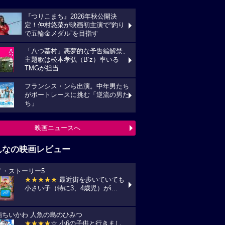
『つりこまち』2026年秋公開決
定！仲村悠菜が映画初主演で“釣り
で五輪金メダル”を目指す
「八つ墓村」悪夢的な予告編解禁、
主題歌は松本孝弘（B’z）率いる
TMGが担当
フランシス・ンら出演。中年男たち
がボートレースに挑む「逆流の男た
ち」
映画ニュースへ
んなの映画レビュー
イ・ストーリー5
★★★★★
最近街を歩いていても
小さい子（特に3、4歳児）がi...
画ちいかわ 人魚の島のひみつ
★★★★
☆ 小6の子供と行きまし