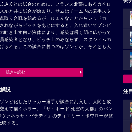
要
.J.A.Cとの試合のために、フランス北部にあるカペロ
スルと共に試合が始まり、サムはチーム内の若手スタ
点取り合戦を始めるが、ひょんなことからレッドカー
されながらピッチをあとにすると、入れ違いでゾンビ
の吐き出す白い液体により、感染は瞬く間に広がって
員感染者となり、ピッチ上のみならず、スタジアムの
げられる。この試合に勝つのはゾンビか、それとも人
続きを読む
解説
注
ゾンビ化したサッカー選手が試合に乱入し、人間と攻
交えて描くホラー。「ザ・ホード 死霊の大群」のバン
Sヴァネッサ・パラディ」のティエリー・ポワローが監
上映する。