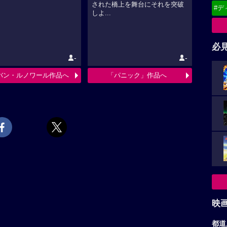
された橋上を舞台にそれを突破
#デ
しよ...
必
-
-
バン・ルノワール作品へ
「パニック」作品へ
映
都道