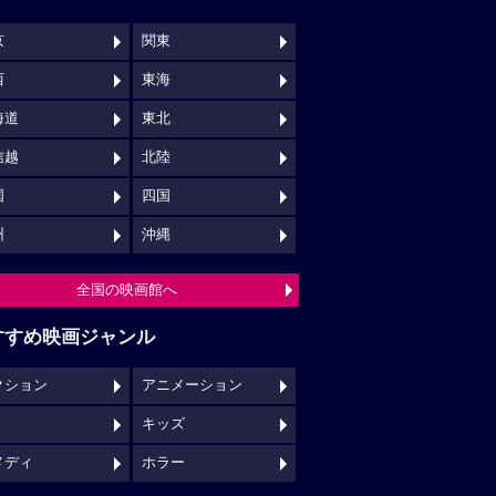
京
関東
西
東海
海道
東北
信越
北陸
国
四国
州
沖縄
全国の映画館へ
すすめ映画ジャンル
クション
アニメーション
キッズ
メディ
ホラー