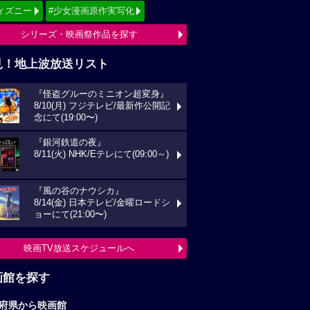
ィズニー
#少女漫画原作実写化
シリーズ・映画祭作品を探す
見！地上波放送リスト
『怪盗グルーのミニオン超変身』
8/10(月) フジテレビ/最新作公開記
念にて(19:00〜)
『銀河鉄道の夜』
8/11(火) NHK/Eテレにて(09:00～)
『風の谷のナウシカ』
8/14(金) 日本テレビ/金曜ロードシ
ョーにて(21:00〜)
映画TV放送スケジュールへ
画館を探す
府県から映画館