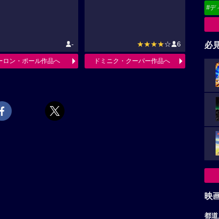
#デ
-
★★★★
☆
6
必
ーロン・ポール作品へ
ドミニク・クーパー作品へ
映
都道