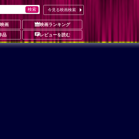
今見る映画検索
の映画
映画ランキング
作品
レビューを読む