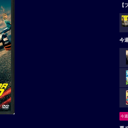
【
今
今週