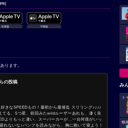
[PR]
吹替版
字幕版
があります。
からの投稿
み
ト
きなSPEEDもの！最初から最後迄 スリリング♪♪♪♪
えてる、5つ星、前回みたwildルーザーあれも、凄く良
PEEDよりもっと凄い、スーパーカーが…一台何億がいっ
映
寝れないな♪パンフを読みながら、胸に抱いて寝よう！