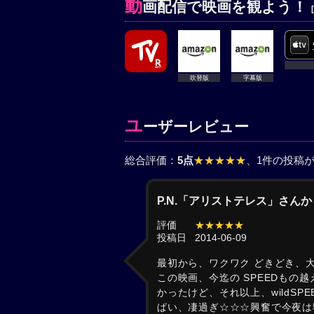
動
画配信で映画を観よう！
吹替版
字幕版
ユ
ーザーレビュー
総合評価：
5点
★★★★★
、1件の投稿
P.N.「アリストテレス」さん
評価
★★★★★
投稿日
2014-06-09
最初から、ワクワク どきどき、大好
この映画、今迄の SPEEDもの越
かったけど、それ以上、wildS
ぱい、凄過ぎ☆☆☆興奮で今夜は