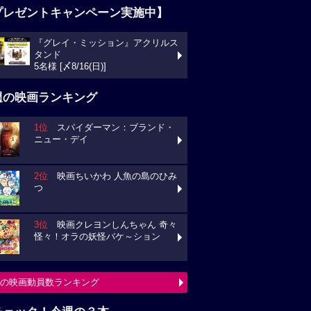
プレゼントキャンペーン実施中】
『グレイ・ミッション』アクリルス
タンド
5名様 [〆8/16(日)]
週の映画ランキング
1位
スパイダーマン：ブランド・
ニュー・デイ
2位
映画ちいかわ 人魚の島のひみ
つ
3位
映画クレヨンしんちゃん 奇々
怪々！オラの妖怪バケ～ション
の映画動員数ランキング