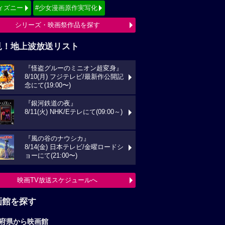
ィズニー
#少女漫画原作実写化
シリーズ・映画祭作品を探す
見！地上波放送リスト
『怪盗グルーのミニオン超変身』
8/10(月) フジテレビ/最新作公開記
念にて(19:00〜)
『銀河鉄道の夜』
8/11(火) NHK/Eテレにて(09:00～)
『風の谷のナウシカ』
8/14(金) 日本テレビ/金曜ロードシ
ョーにて(21:00〜)
映画TV放送スケジュールへ
画館を探す
府県から映画館