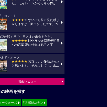
た。 セイレーンがめっちゃ怖か...
プリコン・1
★★★★
☆ ずいぶん前に見た感じ
がしますが、面白かったです。作...
の花が咲く丘で、君とまた出会えたら。
★★★★★
NHKラジオ深夜便明日
への言葉,夏の特集は戦争と平...
ールド・オーク
★★★★★
素直にいい作品だった
と思います。 それにしても、永...
映画レビュー
目の映画を探す
ターウォーズ
#名探偵コナン