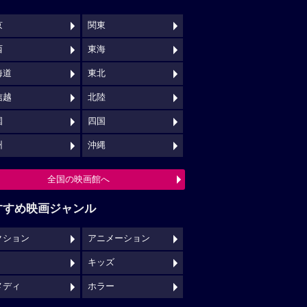
京
関東
西
東海
海道
東北
信越
北陸
国
四国
州
沖縄
全国の映画館へ
すすめ映画ジャンル
クション
アニメーション
キッズ
メディ
ホラー