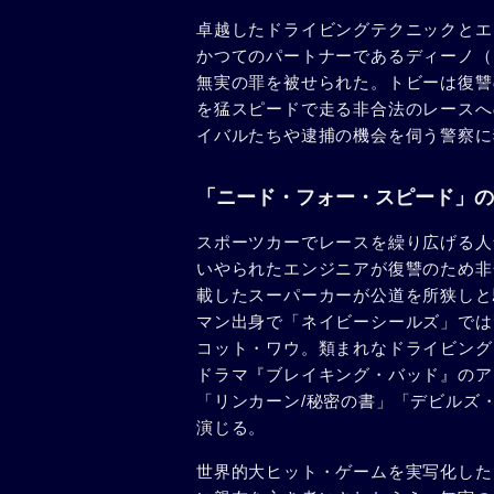
卓越したドライビングテクニックとエ
かつてのパートナーであるディーノ（
無実の罪を被せられた。トビーは復讐
を猛スピードで走る非合法のレースへ
イバルたちや逮捕の機会を伺う警察に
「ニード・フォー・スピード」の
スポーツカーでレースを繰り広げる人
いやられたエンジニアが復讐のため非
載したスーパーカーが公道を所狭しと
マン出身で「ネイビーシールズ」では
コット・ワウ。類まれなドライビング
ドラマ『ブレイキング・バッド』のア
「リンカーン/秘密の書」「デビルズ
演じる。
世界的大ヒット・ゲームを実写化した