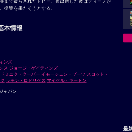
罪まで被らされたトビー。仮出所した彼はディーノが
、復讐を果たそうとする。
基本情報
ィンズ
ンス
ジョージ・ゲイティンズ
ドミニク・クーパー
イモージェン・プーツ
スコット・
ック
ラモン・ロドリゲス
マイケル・キートン
ジャパン
最