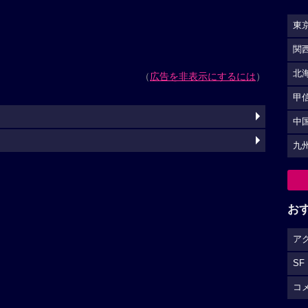
東
関
北
（
広告を非表示にするには
）
甲
中
九
お
ア
SF
コ