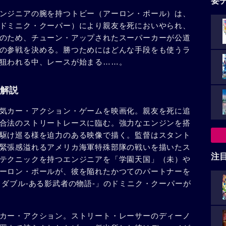
要
ンジニアの腕を持つトビー（アーロン・ポール）は、
ドミニク・クーパー）により親友を死においやられ、
のため、チューン・アップされたスーパーカーが公道
の参戦を決める。勝つためにはどんな手段をも使うラ
狙われる中、レースが始まる……。
解説
気カー・アクション・ゲームを映画化。親友を死に追
合法のストリートレースに臨む。強力なエンジンを搭
駆け巡る様を迫力のある映像で描く。監督はスタント
緊張感溢れるアメリカ海軍特殊部隊の戦いを描いたス
注
テクニックを持つエンジニアを「学園天国」（未）や
ーロン・ポールが、彼を陥れたかつてのパートナーを
・ダブル-ある影武者の物語-」のドミニク・クーパーが
カー・アクション。ストリート・レーサーのディーノ