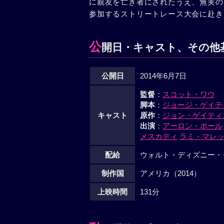
に親友を亡き者にされたうえ、無実の
参加するストリートレース大会に赴き
公
開日・キャスト、その他
公開日
2014年6月7日
監督
：
スコット・ワウ
脚本
：
ジョージ・ゲイテ
キャスト
原作
：
ジョン・ゲイティ
出演
：
アーロン・ポール
メスカディ
ラミ・マレ
配給
ウォルト・ディズニー・
制作国
アメリカ（2014）
上映時間
131分