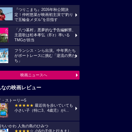
『つりこまち』2026年秋公開決
定！仲村悠菜が映画初主演で“釣り
で五輪金メダル”を目指す
「八つ墓村」悪夢的な予告編解禁、
主題歌は松本孝弘（B’z）率いる
TMGが担当
フランシス・ンら出演。中年男たち
がボートレースに挑む「逆流の男た
ち」
映画ニュースへ
んなの映画レビュー
イ・ストーリー5
★★★★★
最近街を歩いていても
小さい子（特に3、4歳児）がi...
画ちいかわ 人魚の島のひみつ
★★★★
☆ 小6の子供と行きまし