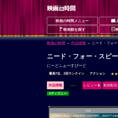
映画の時間メニュー
映画館を探す
映画の時間
→
作品情報
→ ニード・フォ
ニード・フォー・スピー
にーどふぉーすぴーど
最高7位、2回ランクイン
アクション
★★
作品情報
------
レビュー
動画配信
#ディズニー