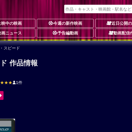
上映中の映画
今週の新作映画
近日公開
映画ニュース
予告編動画
動画配信
ー・スピード
ド 作品情報
★★★
1件