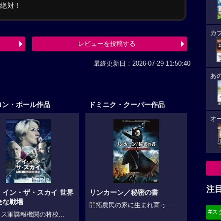
る絶対！
カ
レビューを投稿する
最終更新日：2026-07-29 11:50:40
あ
ロン・ポール作品
ドミニク・クーパー作品
オ
注
・イン・ザ・スカイ 世界
リンカーン／秘密の書
全な戦場
開拓農民の家に生まれ育っ...
#ス
ス軍諜報機関の将校...