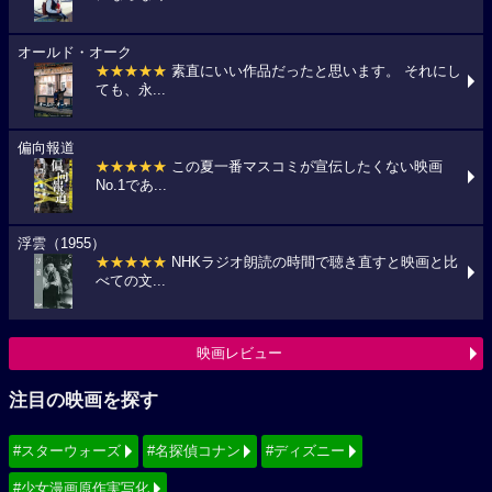
オールド・オーク
★★★★★
素直にいい作品だったと思います。 それにし
ても、永...
偏向報道
★★★★★
この夏一番マスコミが宣伝したくない映画
No.1であ...
浮雲（1955）
★★★★★
NHKラジオ朗読の時間で聴き直すと映画と比
べての文...
映画レビュー
注目の映画を探す
#スターウォーズ
#名探偵コナン
#ディズニー
#少女漫画原作実写化