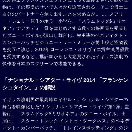
物は、その容姿のせいで人々から迫害される。そこで博士に
自分のパートナーを創り出すことを求めるが……。メアリ
ー・シェリー原作のホラー小説を、「スラムドッグ$ミリオ
ネア」でアカデミー賞をはじめとする数々の映画賞を受賞し
たダニー・ボイルが演出し舞台化。W主演のベネディクト・
カンバーバッチとジョニー・リー・ミラーが博士役と怪物役
を交互に演じ、2012年ローレンス・オリヴィエ賞主演男優賞
を受賞するなど、批評家からも大絶賛されたイギリス演劇の
傑作を日本のスクリーンで堪能できる。
「ナショナル・シアター・ライヴ 2014 「フランケン
シュタイン」」の解説
イギリス演劇界の最高峰ロイヤル・ナショナル・シアターの
舞台を映像化した“ナショナル・シアター・ライヴ”第1弾。監
督は、「スラムドッグ$ミリオネア」のダニー・ボイル。出
演は、「スター・トレック イントゥ・ダークネス」のベネデ
ィクト・カンバーバッチ、「トレインスポッティング」のジ