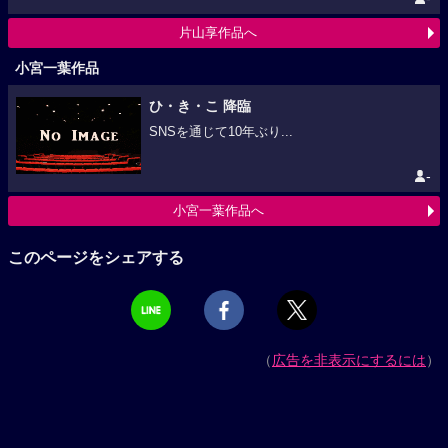
片山享作品へ
小宮一葉作品
ひ・き・こ 降臨
SNSを通じて10年ぶり...
-
小宮一葉作品へ
このページをシェアする
（
広告を非表示にするには
）