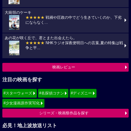
大統領のケーキ
★★★★★
戦禍や圧政の中でどう生きていくのか、下劣
にならなく...
あの花が咲く丘で、君とまた出会えたら。
★★★★★
NHKラジオ深夜便明日への言葉,夏の特集は戦
争と平...
映画レビュー
注目の映画を探す
#スターウォーズ
#名探偵コナン
#ディズニー
#少女漫画原作実写化
シリーズ・映画祭作品を探す
必見！地上波放送リスト