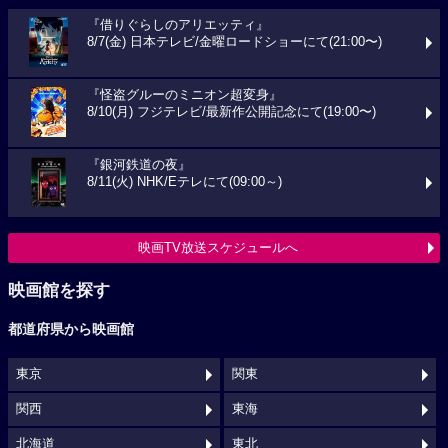
『借りぐらしのアリエッティ』
8/7(金) 日本テレビ/金曜ロードショーにて(21:00〜)
『怪盗グルーのミニオン超変身』
8/10(月) フジテレビ/最新作公開記念にて(19:00〜)
『銀河鉄道の夜』
8/11(火) NHK/Eテレにて(09:00～)
映画TV放送スケジュールへ
映画館を探す
都道府県から映画館
東京
関東
関西
東海
北海道
東北