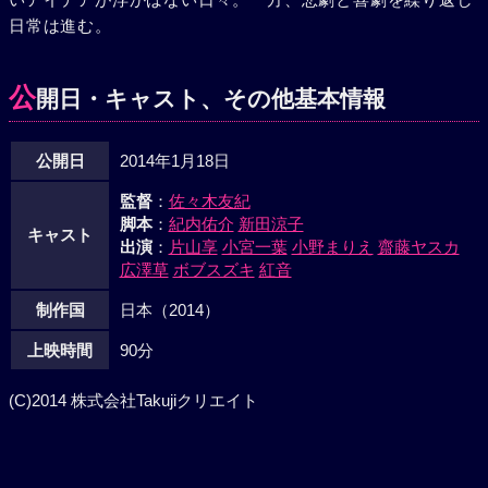
日常は進む。
公
開日・キャスト、その他基本情報
公開日
2014年1月18日
監督
：
佐々木友紀
脚本
：
紀内佑介
新田涼子
キャスト
出演
：
片山享
小宮一葉
小野まりえ
齋藤ヤスカ
広澤草
ボブスズキ
紅音
制作国
日本（2014）
上映時間
90分
(C)2014 株式会社Takujiクリエイト