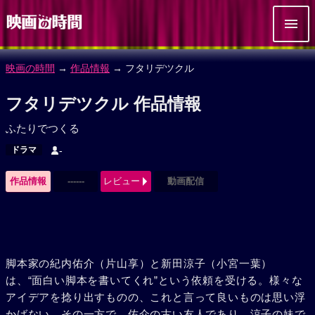
映画の時間
→
作品情報
→ フタリデツクル
フタリデツクル 作品情報
ふたりでつくる
ドラマ
-
作品情報
------
レビュー
動画配信
脚本家の紀内佑介（片山享）と新田涼子（小宮一葉）
は、“面白い脚本を書いてくれ”という依頼を受ける。様々な
アイデアを捻り出すものの、これと言って良いものは思い浮
かばない。その一方で、佑介の古い友人であり、涼子の妹で