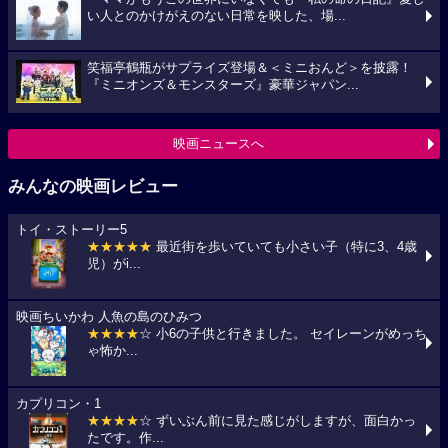
い人とのかけがえのない日常を映した、場...
笑福亭鶴瓶がサプライズ登場＆＜ミニおんど＞を披露！
『ミニオンズ＆モンスターズ』豪華ジャパン...
映画ニュースへ
みんなの映画レビュー
トイ・ストーリー5
★★★★★
最近街を歩いていても小さい子（特に3、4歳
児）がi...
映画ちいかわ 人魚の島のひみつ
★★★★
☆ 小6の子供と行きました。 セイレーンがめっち
ゃ怖か...
カプリコン・1
★★★★
☆ ずいぶん前に見た感じがしますが、面白かっ
たです。作...