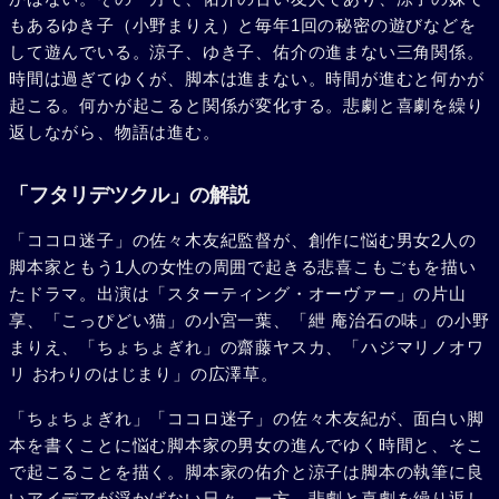
もあるゆき子（小野まりえ）と毎年1回の秘密の遊びなどを
して遊んでいる。涼子、ゆき子、佑介の進まない三角関係。
時間は過ぎてゆくが、脚本は進まない。時間が進むと何かが
起こる。何かが起こると関係が変化する。悲劇と喜劇を繰り
返しながら、物語は進む。
「フタリデツクル」の解説
「ココロ迷子」の佐々木友紀監督が、創作に悩む男女2人の
脚本家ともう1人の女性の周囲で起きる悲喜こもごもを描い
たドラマ。出演は「スターティング・オーヴァー」の片山
享、「こっぴどい猫」の小宮一葉、「紲 庵治石の味」の小野
まりえ、「ちょちょぎれ」の齋藤ヤスカ、「ハジマリノオワ
リ おわりのはじまり」の広澤草。
「ちょちょぎれ」「ココロ迷子」の佐々木友紀が、面白い脚
本を書くことに悩む脚本家の男女の進んでゆく時間と、そこ
で起こることを描く。脚本家の佑介と涼子は脚本の執筆に良
いアイデアが浮かばない日々。一方、悲劇と喜劇を繰り返し