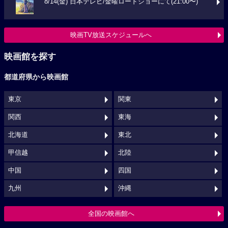
8/14(金) 日本テレビ/金曜ロードショーにて(21:00〜)
映画TV放送スケジュールへ
映画館を探す
都道府県から映画館
東京
関東
関西
東海
北海道
東北
甲信越
北陸
中国
四国
九州
沖縄
全国の映画館へ