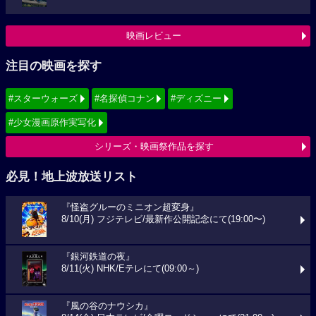
映画レビュー
注目の映画を探す
#スターウォーズ
#名探偵コナン
#ディズニー
#少女漫画原作実写化
シリーズ・映画祭作品を探す
必見！地上波放送リスト
『怪盗グルーのミニオン超変身』
8/10(月) フジテレビ/最新作公開記念にて(19:00〜)
『銀河鉄道の夜』
8/11(火) NHK/Eテレにて(09:00～)
『風の谷のナウシカ』