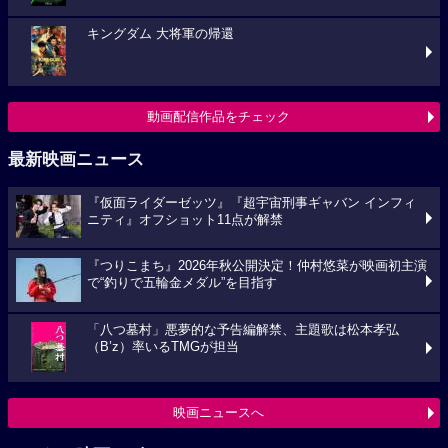
キングダム 大将軍の帰還
動画配信作品をチェック
最新映画ニュース
『仮面ライダーゼッツ』『超宇宙刑事ギャバン インフィ
ニティ』オフショット11点が解禁
『つりこまち』2026年秋公開決定！仲村悠菜が映画初主演
で“釣りで五輪金メダル”を目指す
「八つ墓村」悪夢的な予告編解禁、主題歌は松本孝弘
（B’z）率いるTMGが担当
映画ニュースへ