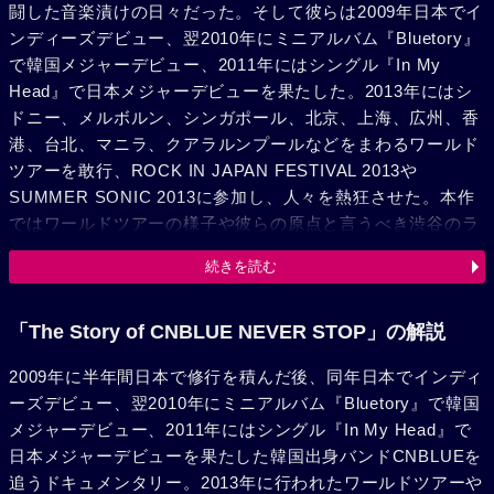
闘した音楽漬けの日々だった。そして彼らは2009年日本でイ
ンディーズデビュー、翌2010年にミニアルバム『Bluetory』
で韓国メジャーデビュー、2011年にはシングル『In My
Head』で日本メジャーデビューを果たした。2013年にはシ
ドニー、メルボルン、シンガポール、北京、上海、広州、香
港、台北、マニラ、クアラルンプールなどをまわるワールド
ツアーを敢行、ROCK IN JAPAN FESTIVAL 2013や
SUMMER SONIC 2013に参加し、人々を熱狂させた。本作
ではワールドツアーの様子や彼らの原点と言うべき渋谷のラ
イブハウスで行われたシークレットライブの模様に加え、ソ
続きを読む
ウルの合宿所の様子やヨンファの寝室などのプライベートな
面まで含めて収録。彼らの情熱に迫る。
「The Story of CNBLUE NEVER STOP」の解説
2009年に半年間日本で修行を積んだ後、同年日本でインディ
ーズデビュー、翌2010年にミニアルバム『Bluetory』で韓国
メジャーデビュー、2011年にはシングル『In My Head』で
日本メジャーデビューを果たした韓国出身バンドCNBLUEを
追うドキュメンタリー。2013年に行われたワールドツアーや