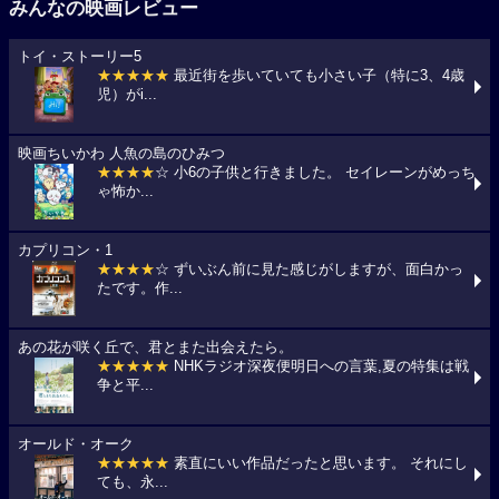
みんなの映画レビュー
トイ・ストーリー5
★★★★★
最近街を歩いていても小さい子（特に3、4歳
児）がi...
映画ちいかわ 人魚の島のひみつ
★★★★
☆ 小6の子供と行きました。 セイレーンがめっち
ゃ怖か...
カプリコン・1
★★★★
☆ ずいぶん前に見た感じがしますが、面白かっ
たです。作...
あの花が咲く丘で、君とまた出会えたら。
★★★★★
NHKラジオ深夜便明日への言葉,夏の特集は戦
争と平...
オールド・オーク
★★★★★
素直にいい作品だったと思います。 それにし
ても、永...