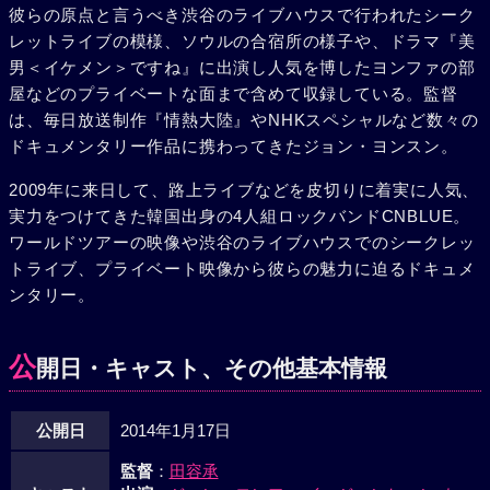
彼らの原点と言うべき渋谷のライブハウスで行われたシーク
レットライブの模様、ソウルの合宿所の様子や、ドラマ『美
男＜イケメン＞ですね』に出演し人気を博したヨンファの部
屋などのプライベートな面まで含めて収録している。監督
は、毎日放送制作『情熱大陸』やNHKスペシャルなど数々の
ドキュメンタリー作品に携わってきたジョン・ヨンスン。
2009年に来日して、路上ライブなどを皮切りに着実に人気、
実力をつけてきた韓国出身の4人組ロックバンドCNBLUE。
ワールドツアーの映像や渋谷のライブハウスでのシークレッ
トライブ、プライベート映像から彼らの魅力に迫るドキュメ
ンタリー。
公
開日・キャスト、その他基本情報
公開日
2014年1月17日
監督
：
田容承