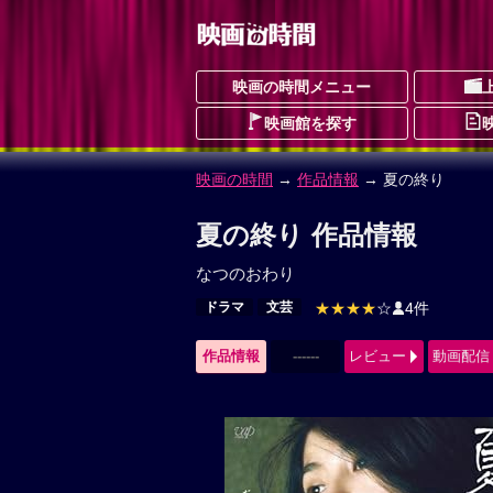
映画の時間メニュー
映画館を探す
映画の時間
→
作品情報
→ 夏の終り
夏の終り 作品情報
なつのおわり
ドラマ
文芸
★★★★
☆
4件
作品情報
------
レビュー
動画配信