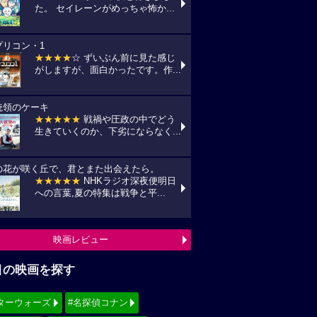
た。 セイレーンがめっちゃ怖か...
プリコン・1
★★★★
☆ ずいぶん前に見た感じ
がしますが、面白かったです。作...
統領のケーキ
★★★★★
戦禍や圧政の中でどう
生きていくのか、下劣にならなく...
の花が咲く丘で、君とまた出会えたら。
★★★★★
NHKラジオ深夜便明日
への言葉,夏の特集は戦争と平...
映画レビュー
目の映画を探す
ターウォーズ
#名探偵コナン