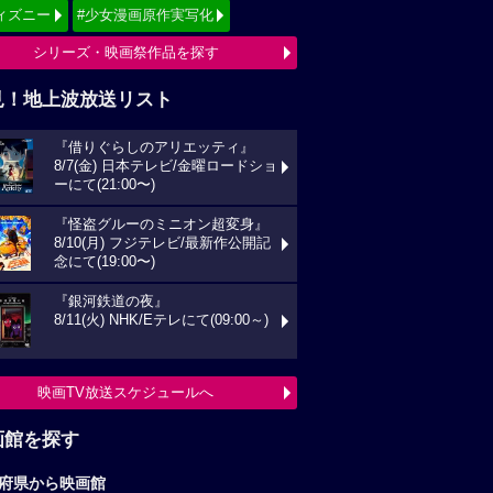
ィズニー
#少女漫画原作実写化
シリーズ・映画祭作品を探す
見！地上波放送リスト
『借りぐらしのアリエッティ』
8/7(金) 日本テレビ/金曜ロードショ
ーにて(21:00〜)
『怪盗グルーのミニオン超変身』
8/10(月) フジテレビ/最新作公開記
念にて(19:00〜)
『銀河鉄道の夜』
8/11(火) NHK/Eテレにて(09:00～)
映画TV放送スケジュールへ
画館を探す
府県から映画館