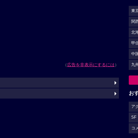
東
関
北
甲
中
（
広告を非表示にするには
）
九
お
ア
SF
コ