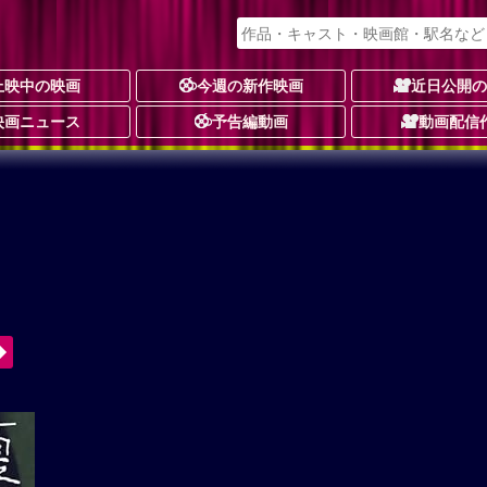
上映中の映画
今週の新作映画
近日公開
映画ニュース
予告編動画
動画配信