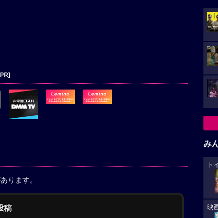
[PR]
み
ト
があります。
の投稿
映