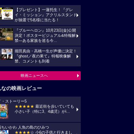
【プレゼント】一蓮托生！『グレ
イ・ミッション』アクリルスタンド
が抽選で5名様に当たる！
『ブルーヘロン』10月23日(金)公開
決定！ポスタービジュアル&特報解
禁―ある家族を巡る今...
堀田真由・高橋一生が声優に決定！
『ghost／夜の果て』特報映像解
禁、コメントも到着
映画ニュースへ
んなの映画レビュー
イ・ストーリー5
★★★★★
最近街を歩いていても
小さい子（特に3、4歳児）がi...
画ちいかわ 人魚の島のひみつ
★★★★
☆ 小6の子供と行きまし