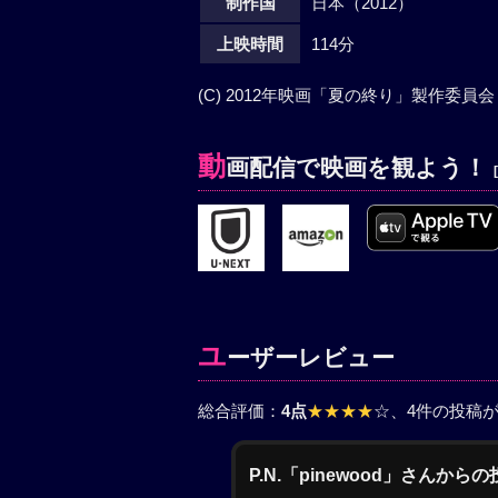
制作国
日本（2012）
上映時間
114分
(C) 2012年映画「夏の終り」製作委員会
動
画配信で映画を観よう！
ユ
ーザーレビュー
総合評価：
4点
★★★★
☆
、4件の投稿
P.N.「pinewood」さんから