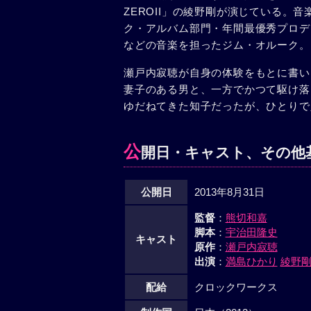
ZEROII」の綾野剛が演じている。
ク・アルバム部門・年間最優秀プロデ
などの音楽を担ったジム・オルーク。
瀬戸内寂聴が自身の体験をもとに書い
妻子のある男と、一方でかつて駆け落
ゆだねてきた知子だったが、ひとりで
公
開日・キャスト、その他
公開日
2013年8月31日
監督
：
熊切和嘉
脚本
：
宇治田隆史
キャスト
原作
：
瀬戸内寂聴
出演
：
満島ひかり
綾野
配給
クロックワークス