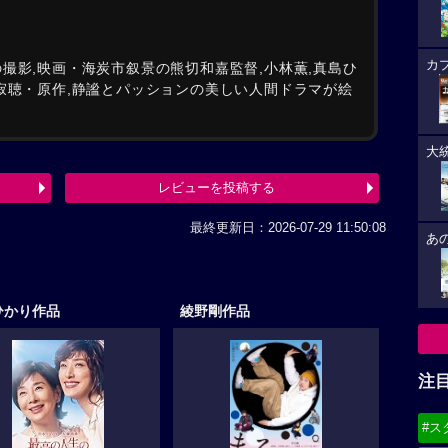
カ
撮影,映画・海炭市叙景の熊切和嘉監督,小林薫,真島ひ
内寂聴・原作,静謐とパッションの美しい人間ドラマが絵
大
レビューを投稿する
最終更新日：2026-07-29 11:50:08
あ
ひかり作品
綾野剛作品
注
#ス