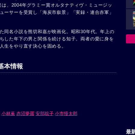
音楽は、2004年グラミー賞オルタナティヴ・ミュージッ
ューサーを受賞し「海炭市叙景」「実録・連合赤軍」
た同名小説を熊切和嘉が映画化。昭和30年代。年上の
ちした年下の男と関係を続ける知子。両者の愛に身を
人生をやり直す決心を固める。
基本情報
剛
小林薫
赤沼夢羅
安部聡子
小市慢太郎
最