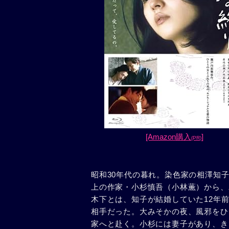
[Amazon購入
]
(PR)
昭和30年代の暮れ。染色家の相澤知
上の作家・小杉慎吾（小林薫）から、
木下とは、知子が結婚していた12年
相手だった。大みそかの夜、風邪をひ
家へと赴く。小杉には妻子があり、き