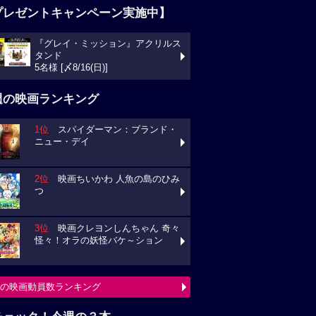
プレゼントキャンペーン実施中】
『グレイ・ミッション』アクリルス
タンド
5名様 [〆8/16(日)]
週の映画ランキング
1位
スパイダーマン：ブランド・
ニュー・デイ
2位
映画ちいかわ 人魚の島のひみ
つ
3位
映画クレヨンしんちゃん 奇々
怪々！オラの妖怪バケ～ション
の映画動員数ランキング