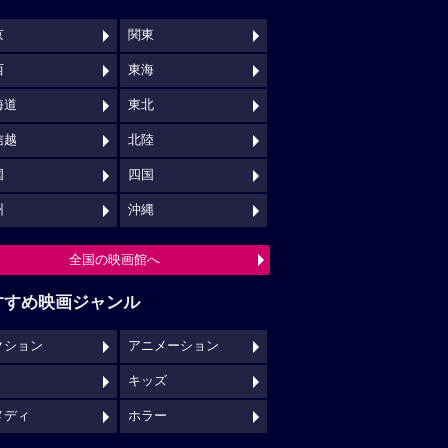
京
関東
西
東海
海道
東北
信越
北陸
国
四国
州
沖縄
全国の映画館へ
すすめ映画ジャンル
クション
アニメーション
キッズ
メディ
ホラー