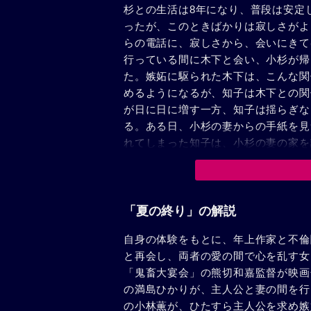
杉との生活は8年になり、普段は安定
ったが、このときばかりは寂しさがよ
らの電話に、寂しさから、会いにきて
行っている間に木下と会い、小杉が帰
た。嫉妬に駆られた木下は、こんな関
めるようになるが、知子は木下との関
が日に日に増す一方、知子は揺らぎな
る。ある日、小杉の妻からの手紙を見
れてしまった知子は、小杉の妻の家を
が、家に溢れる二人の生活の生々しさ
後、何事もなかったかのように知子の
告げる。軽蔑していた仕事をなぜ引き
れる小杉。二人ともこの関係に息苦し
「夏の終り」の解説
直そうと決心する。そして夏の終わり
自身の体験をもとに、年上作家と不倫
と再会し、両者の愛の間で心を乱す女
「鬼畜大宴会」の熊切和嘉監督が映画
の満島ひかりが、主人公と妻の間を行
の小林薫が、ひたすら主人公を求め嫉