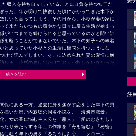
要
した収入を持ち自立していることに自負を持つ知子だ
ぎった。年が明けて快復した頃にかかってきた木下か
ほしいと言ってしまう。その日から、小杉が妻の家に
って来たらいつもの穏やかな日々に戻る生活が始まっ
係がいつまでも続けられると思っているのかと問い詰
係を断つことができないでいた。木下の知子への執着
いと思っていた小杉との生活に疑問を持つようにな
つけて読んでしまい、そこに込められた妻の愛情に触
訪ねる。小杉の妻は出かけており小杉しかいなかった
を目にし、知子は逃げるように家を後にする。その
続きを読む
家に来た小杉は、大衆小説の仕事を引き受けたことを
受けたのか責める知子を前に、居場所がないと泣き崩
さを感じていたと気付いた知子は、一から人生をやり
注
、再出発を切った知子の前に、ある人が現れる……。
関係にある一方、過去に身を焦がす恋をした年下の男
を描いた瀬戸内寂聴の同名小説を、「海炭市叙景」
化。女の業に悩む主人公を「悪人」「愛のむきだし」
ったり来たりする年上の作家を「舟を編む」「秘密」
妬に狂う年下の男を「るろうに剣心」「クローズ