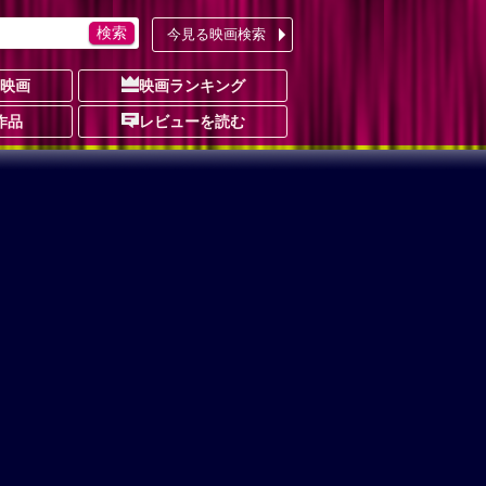
今見る映画検索
の映画
映画ランキング
作品
レビューを読む