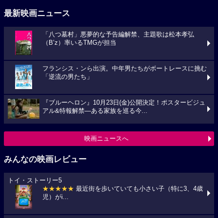
最新映画ニュース
「八つ墓村」悪夢的な予告編解禁、主題歌は松本孝弘
（B’z）率いるTMGが担当
フランシス・ンら出演。中年男たちがボートレースに挑む
「逆流の男たち」
『ブルーヘロン』10月23日(金)公開決定！ポスタービジュ
アル&特報解禁―ある家族を巡る今...
映画ニュースへ
みんなの映画レビュー
トイ・ストーリー5
★★★★★
最近街を歩いていても小さい子（特に3、4歳
児）がi...