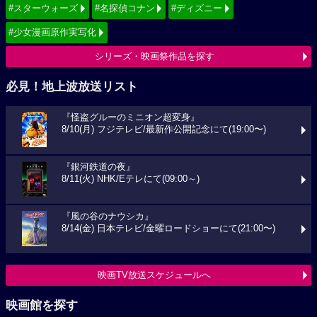
#スターウォーズ
#名探偵コナン
#ディズニー
#少女漫画原作実写化
シリーズ・映画祭作品を探す
必見！地上波放送リスト
『怪盗グルーのミニオン超変身』
8/10(月) フジテレビ/最新作公開記念にて(19:00〜)
『銀河鉄道の夜』
8/11(火) NHK/Eテレにて(09:00～)
『風の谷のナウシカ』
8/14(金) 日本テレビ/金曜ロードショーにて(21:00〜)
映画TV放送スケジュールへ
映画館を探す