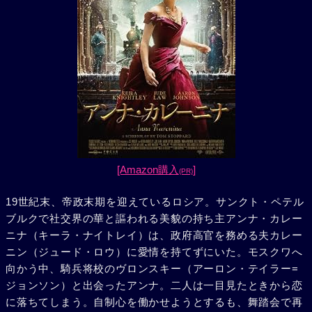
[Amazon購入
]
(PR)
19世紀末、帝政末期を迎えているロシア。サンクト・ペテル
ブルクで社交界の華と謳われる美貌の持ち主アンナ・カレー
ニナ（キーラ・ナイトレイ）は、政府高官を務める夫カレー
ニン（ジュード・ロウ）に愛情を持てずにいた。モスクワへ
向かう中、騎兵将校のヴロンスキー（アーロン・テイラー=
ジョンソン）と出会ったアンナ。二人は一目見たときから恋
に落ちてしまう。自制心を働かせようとするも、舞踏会で再