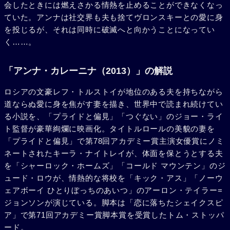
会したときには燃えさかる情熱を止めることができなくなっ
ていた。アンナは社交界も夫も捨てヴロンスキーとの愛に身
を投じるが、それは同時に破滅へと向かうことになってい
く……。
「アンナ・カレーニナ（2013）」の解説
ロシアの文豪レフ・トルストイが地位のある夫を持ちながら
道ならぬ愛に身を焦がす妻を描き、世界中で読まれ続けてい
る小説を、「プライドと偏見」「つぐない」のジョー・ライ
ト監督が豪華絢爛に映画化。タイトルロールの美貌の妻を
「プライドと偏見」で第78回アカデミー賞主演女優賞にノミ
ネートされたキーラ・ナイトレイが、体面を保とうとする夫
を「シャーロック・ホームズ」「コールド マウンテン」のジ
ュード・ロウが、情熱的な将校を「キック・アス」「ノーウ
ェアボーイ ひとりぼっちのあいつ」のアーロン・テイラー=
ジョンソンが演じている。脚本は「恋に落ちたシェイクスピ
ア」で第71回アカデミー賞脚本賞を受賞したトム・ストッパ
ード。