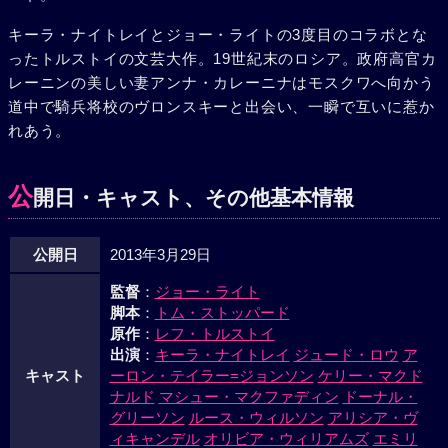
キーラ・ナイトレイとジョー・ライトの3度目のコラボとな
ったトルストイの文芸大作。19世紀末のロシア。政府高官カ
レーニンの美しい妻アンナ・カレーニナはモスクワへ向かう
道中で騎兵将校のヴロンスキーと出会い、一瞬で互いに惹か
れあう。
公
開日・キャスト、その他基本情報
公開日
2013年3月29日
監督
：
ジョー・ライト
脚本
：
トム・ストッパード
原作
：
レフ・トルストイ
出演
：
キーラ・ナイトレイ
ジュード・ロウ
ア
キャスト
ーロン・テイラー=ジョンソン
ケリー・マクド
ナルド
マシュー・マクファディン
ドーナル・
グリーソン
ルース・ウィルソン
アリシア・ヴ
ィキャンデル
オリビア・ウィリアムズ
エミリ