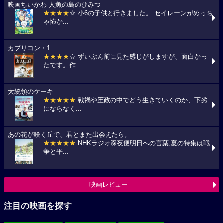
映画ちいかわ 人魚の島のひみつ
★★★★
☆ 小6の子供と行きました。 セイレーンがめっち
ゃ怖か...
カプリコン・1
★★★★
☆ ずいぶん前に見た感じがしますが、面白かっ
たです。作...
大統領のケーキ
★★★★★
戦禍や圧政の中でどう生きていくのか、下劣
にならなく...
あの花が咲く丘で、君とまた出会えたら。
★★★★★
NHKラジオ深夜便明日への言葉,夏の特集は戦
争と平...
映画レビュー
注目の映画を探す