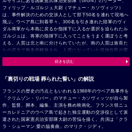
ルサイユにある国家憲兵隊治安部隊（GIGN）のリーダー、
フィリップ・ルゴルジュ大尉（マチュー・カソヴィッツ）
は、事件解決のための交渉人として部下50名を連れて現地へ
飛ぶ。ウベア島に到着早々、300名を引き連れた陸軍のヴィ
ダル将軍から本島に戻るか指揮下に入るか選択を迫られたル
ゴルジュは、将軍の指揮下に入ってことをうまく運ぼうと考
える。人質は北と南に分けられていたが、南の人質は族長た
ちの尽力で無条件解放され、人質になっていた現地住民の憲
兵サミーから情報を聞く。一方、北のゴサナに連れ去られた
続きを読む
人質たちは、カヤック族出身のリーダー、アルフォンス・デ
ィアヌ（イアベ・ラパカ）たちによって洞窟に囚われてい
た。ルゴルジュはGIGNの部下、サミー、そして検事代理の
「裏切りの戦場 葬られた誓い」の解説
ビアンコーニとともに独立派たちがいる場所までたどり着く
フランスの歴史の汚点ともいわれる1988年のウベア島事件を
が、相手をよく知っているというビアンコーニの交渉は失
「クリムゾン・リバー」のマチュー・カソヴィッツが自ら製
敗、ルゴルジュとサミーも独立派たちに捕まってしまう。ル
作、監督、脚本、編集、主演を務め映画化。フランス領ニュ
ゴルジュは敵のアジトとなっている洞窟でディアヌと接触、
ーカレドニアのウベア島で起きた独立運動の交渉役として派
人質たちの安否を確認したルゴルジュは、サミーの協力も得
遣された国家憲兵治安部隊大尉の苦悩を描く。共演は「クラ
て事件を解決するための対話を始める。ディアヌたちは解放
ラ・シューマン 愛の協奏曲」のマリク・ジディ。
戦線政治局の指示で詰め所を占拠して、島の開発を促す法律