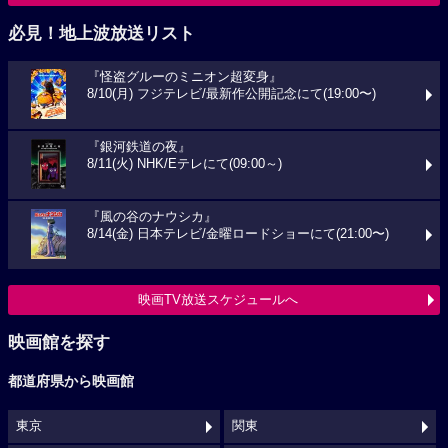
必見！地上波放送リスト
『怪盗グルーのミニオン超変身』
8/10(月) フジテレビ/最新作公開記念にて(19:00〜)
『銀河鉄道の夜』
8/11(火) NHK/Eテレにて(09:00～)
『風の谷のナウシカ』
8/14(金) 日本テレビ/金曜ロードショーにて(21:00〜)
映画TV放送スケジュールへ
映画館を探す
都道府県から映画館
東京
関東