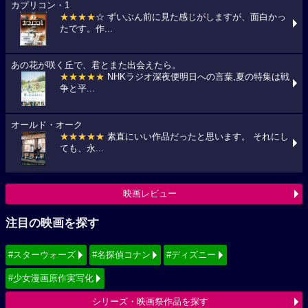
カプリコン・1
★★★★
☆ ずいぶん前に見た感じがしますが、面白かっ
たです。作...
あの花が咲く丘で、君とまた出会えたら。
★★★★★
NHKラジオ深夜便明日への言葉,夏の特集は戦
争と平...
オールド・オーク
★★★★★
素直にいい作品だったと思います。 それにし
ても、永...
映画レビュー
注目の映画を探す
#スターウォーズ
#名探偵コナン
#ディズニー
#少女漫画原作実写化
シリーズ・映画祭作品を探す