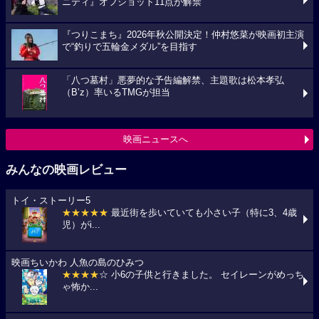
ニティ』オフショット11点が解禁
『つりこまち』2026年秋公開決定！仲村悠菜が映画初主演
で“釣りで五輪金メダル”を目指す
「八つ墓村」悪夢的な予告編解禁、主題歌は松本孝弘
（B’z）率いるTMGが担当
映画ニュースへ
みんなの映画レビュー
トイ・ストーリー5
★★★★★
最近街を歩いていても小さい子（特に3、4歳
児）がi...
映画ちいかわ 人魚の島のひみつ
★★★★
☆ 小6の子供と行きました。 セイレーンがめっち
ゃ怖か...