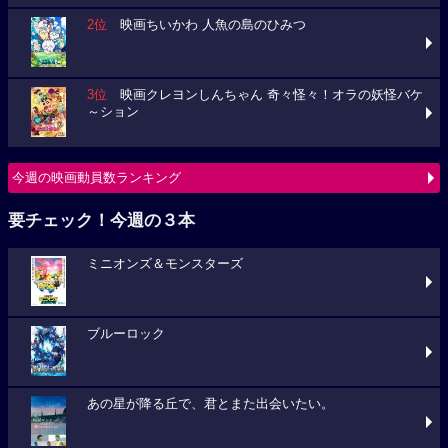
2位
映画ちいかわ 人魚の島のひみつ
3位
映画クレヨンしんちゃん 奇々怪々！オラの妖怪バケ
～ション
今週の映画動員数ランキング
要チェック！今週の３本
ミニオンズ＆モンスターズ
ブルーロック
あの星が降る丘で、君とまた出会いたい。