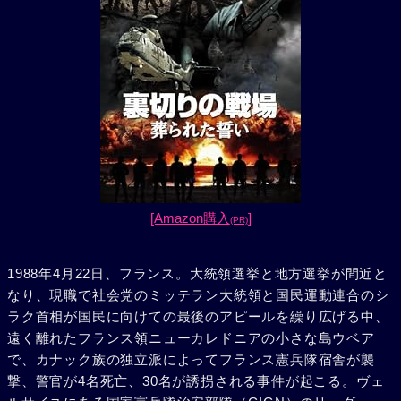
[Amazon購入
]
(PR)
1988年4月22日、フランス。大統領選挙と地方選挙が間近と
なり、現職で社会党のミッテラン大統領と国民運動連合のシ
ラク首相が国民に向けての最後のアピールを繰り広げる中、
遠く離れたフランス領ニューカレドニアの小さな島ウベア
で、カナック族の独立派によってフランス憲兵隊宿舎が襲
撃、警官が4名死亡、30名が誘拐される事件が起こる。ヴェ