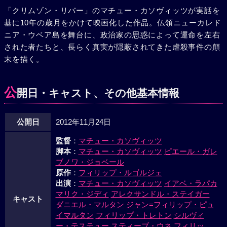
の廃止と地方選挙を中止させ、自分たちの風習や伝統を守ろ
「クリムゾン・リバー」のマチュー・カソヴィッツが実話を
うとしていた。最初は交渉を拒否する相手だったが次第に話
基に10年の歳月をかけて映画化した作品。仏領ニューカレド
し合いに乗じるようになり、4人の殺害は偶発的で、交渉成
ニア・ウベア島を舞台に、政治家の思惑によって運命を左右
立後にはその犯人も自首させるという。ルゴルジュは本国に
された者たちと、長らく真実が隠蔽されてきた虐殺事件の顛
連絡して、まず軍を後方の拠点まで撤退させ、平和的な解決
末を描く。
をするための落とし所を探していく。だが本国では事件が虐
殺事件として大きく取り上げられ、選挙を控えた本国の政治
公
家たちにとって、事件の長期化は政治への不満や不信を国民
開日・キャスト、その他基本情報
に植え付けることになると考えていた。ルゴルジュは最後の
手段として、マスコミを使ってディアヌに声明を発表させる
公開日
2012年11月24日
ことで平和的に人質を解放させようと考えるが、彼の尽力虚
しく独立派に対する攻撃命令が下される。国家への忠誠と解
監督
：
マチュー・カソヴィッツ
放を約束したカナック族との間で板挟みになった彼が苦悩す
脚本
：
マチュー・カソヴィッツ
ピエール・ガレ
ブノワ・ジョベール
る中、ついに海軍、陸軍による制圧作戦が始まった……。
原作
：
フィリップ・ルゴルジェ
出演
：
マチュー・カソヴィッツ
イアベ・ラパカ
マリク・ジディ
アレクサンドル・ステイガー
キャスト
ダニエル・マルタン
ジャン=フィリップ・ピュ
イマルタン
フィリップ・トレトン
シルヴィ
ー・テステュー
スティーブ・ウネ
フィリッ