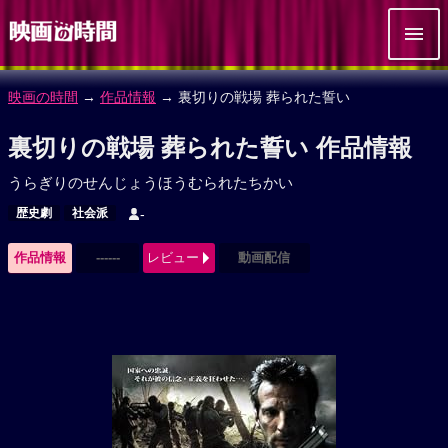
映画の時間
→
作品情報
→ 裏切りの戦場 葬られた誓い
裏切りの戦場 葬られた誓い 作品情報
うらぎりのせんじょうほうむられたちかい
歴史劇
社会派
-
作品情報
------
レビュー
動画配信