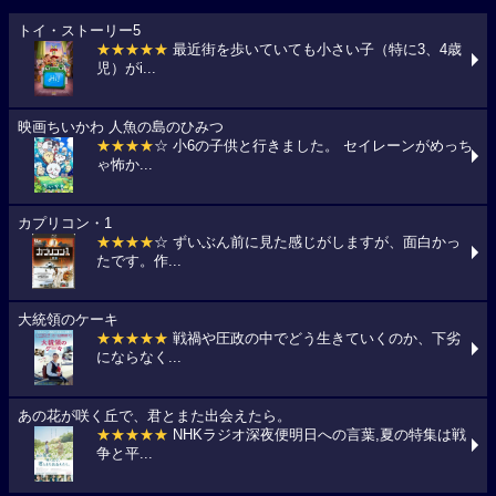
トイ・ストーリー5
★★★★★
最近街を歩いていても小さい子（特に3、4歳
児）がi...
映画ちいかわ 人魚の島のひみつ
★★★★
☆ 小6の子供と行きました。 セイレーンがめっち
ゃ怖か...
カプリコン・1
★★★★
☆ ずいぶん前に見た感じがしますが、面白かっ
たです。作...
大統領のケーキ
★★★★★
戦禍や圧政の中でどう生きていくのか、下劣
にならなく...
あの花が咲く丘で、君とまた出会えたら。
★★★★★
NHKラジオ深夜便明日への言葉,夏の特集は戦
争と平...