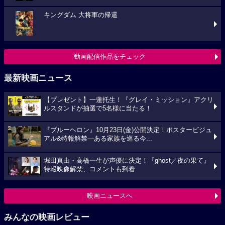
キングダム 大将軍の帰還
動画配信作品をチェック
最新映画ニュース
【プレゼント】一蓮托生！『グレイ・ミッション』アクリ
ルスタンドが抽選で5名様に当たる！
『ブルーヘロン』10月23日(金)公開決定！ポスタービジュ
アル&特報解禁―ある家族を巡る今...
堀田真由・高橋一生が声優に決定！『ghost／夜の果て』
特報映像解禁、コメントも到着
映画ニュースへ
みんなの映画レビュー