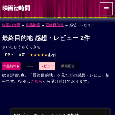
映画の時間
→
作品情報
→
最終目的地
→ 感想・レビュー
最終目的地 感想・レビュー 2件
さいしゅうもくてきち
ドラマ
文芸
★★★★★
2件
作品情報
------
レビュー
動画配信
総合評価
5点
、「最終目的地」を見た方の感想・レビュー情
報です。投稿は
こちら
から受け付けております。