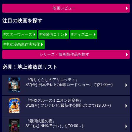
映画レビュー
注目の映画を探す
#スターウォーズ
#名探偵コナン
#ディズニー
#少女漫画原作実写化
シリーズ・映画祭作品を探す
必見！地上波放送リスト
『借りぐらしのアリエッティ』
8/7(金) 日本テレビ/金曜ロードショーにて(21:00〜)
『怪盗グルーのミニオン超変身』
8/10(月) フジテレビ/最新作公開記念にて(19:00〜)
『銀河鉄道の夜』
8/11(火) NHK/Eテレにて(09:00～)