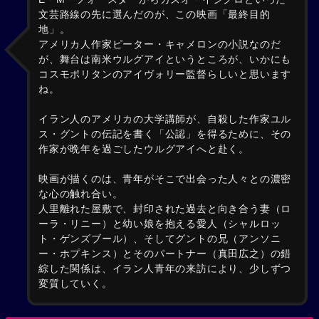
文芸路線の先に選んだのが、この映画「最終目的
地」。
アメリカ人作家ピーター・キャメロンの小説なのだ
が、舞台は南米ウルグアイというところが、いかにも
コスモポリタンのアイヴォリー監督らしいと思います
ね。
イラン人のアメリカの大学講師が、自殺した作家ユル
ス・グントの伝記を書く「公認」を得るために、その
作家が晩年を過ごしたウルグアイへと赴く。
映画が描くのは、青年がそこで出会った人々との濃密
な心の触れ合い。
人里離れた屋敷で、封印された過去と向き合う妻（ロ
ーラ・リニー）と幼い娘を抱える愛人（シャルロッ
ト・ゲンズブール）、そしてグントの兄（アンソニ
ー・ホプキンス）とそのパートナー（真田広之）の錯
綜した関係は、イラン人青年の来訪により、少しずつ
変質していく。