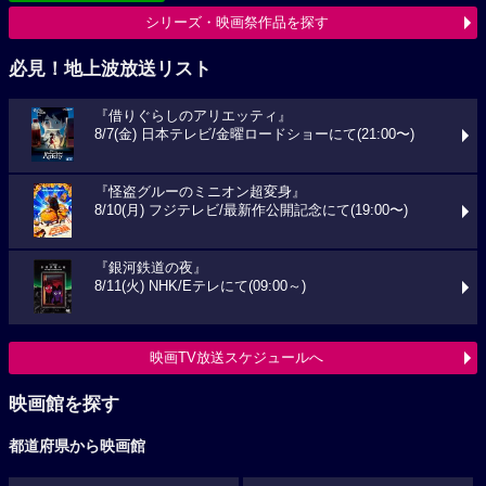
シリーズ・映画祭作品を探す
必見！地上波放送リスト
『借りぐらしのアリエッティ』
8/7(金) 日本テレビ/金曜ロードショーにて(21:00〜)
『怪盗グルーのミニオン超変身』
8/10(月) フジテレビ/最新作公開記念にて(19:00〜)
『銀河鉄道の夜』
8/11(火) NHK/Eテレにて(09:00～)
映画TV放送スケジュールへ
映画館を探す
都道府県から映画館