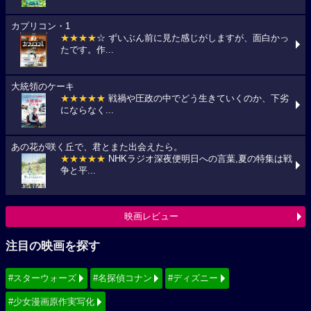
カプリコン・1
★★★★
☆ ずいぶん前に見た感じがしますが、面白かっ
たです。作...
大統領のケーキ
★★★★★
戦禍や圧政の中でどう生きていくのか、下劣
にならなく...
あの花が咲く丘で、君とまた出会えたら。
★★★★★
NHKラジオ深夜便明日への言葉,夏の特集は戦
争と平...
映画レビュー
注目の映画を探す
#スターウォーズ
#名探偵コナン
#ディズニー
#少女漫画原作実写化