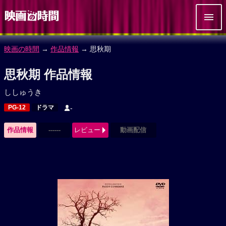
映画の時間
→
作品情報
→ 思秋期
思秋期 作品情報
ししゅうき
PG-12
ドラマ
-
作品情報
------
レビュー
動画配信