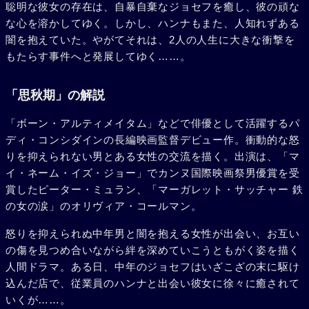
聡明な彼女の存在は、自暴自棄なジョセフを癒し、彼の頑な
な心を溶かしてゆく。しかし、ハンナもまた、人知れずある
闇を抱えていた。やがてそれは、2人の人生に大きな衝撃を
もたらす事件へと発展してゆく……。
「思秋期」の解説
「ボーン・アルティメイタム」などで俳優として活躍するパ
ディ・コンシダインの長編映画監督デビュー作。衝動的な怒
りを抑えられない男とある女性の交流を描く。出演は、「マ
イ・ネーム・イズ・ジョー」でカンヌ国際映画祭男優賞を受
賞したピーター・ミュラン、「マーガレット・サッチャー 鉄
の女の涙」のオリヴィア・コールマン。
怒りを抑えられぬ中年男と闇を抱える女性が出会い、お互い
の傷を見つめ合いながら絆を深めていこうともがく姿を描く
人間ドラマ。ある日、中年のジョセフはいざこざの末に駆け
込んだ店で、従業員のハンナと出会い彼女に徐々に癒されて
いくが……。