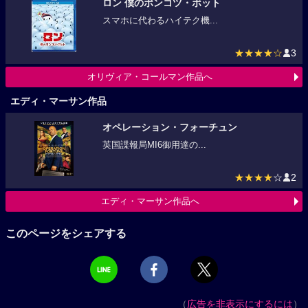
ロン 僕のポンコツ・ボット
スマホに代わるハイテク機...
★★★★☆
3
オリヴィア・コールマン作品へ
エディ・マーサン作品
オペレーション・フォーチュン
英国諜報局MI6御用達の...
★★★★
☆
2
エディ・マーサン作品へ
このページをシェアする
（
広告を非表示にするには
）