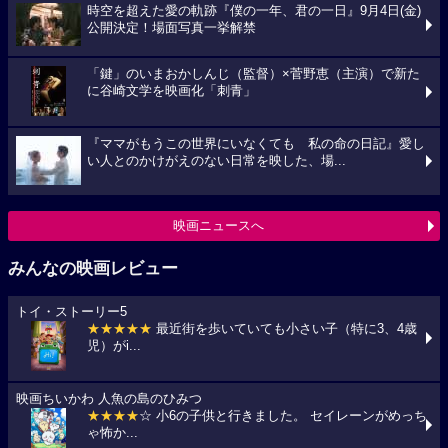
時空を超えた愛の軌跡『僕の一年、君の一日』9月4日(金)
公開決定！場面写真一挙解禁
「鍵」のいまおかしんじ（監督）×菅野恵（主演）で新た
に谷崎文学を映画化「刺青」
『ママがもうこの世界にいなくても 私の命の日記』愛し
い人とのかけがえのない日常を映した、場...
映画ニュースへ
みんなの映画レビュー
トイ・ストーリー5
★★★★★
最近街を歩いていても小さい子（特に3、4歳
児）がi...
映画ちいかわ 人魚の島のひみつ
★★★★
☆ 小6の子供と行きました。 セイレーンがめっち
ゃ怖か...