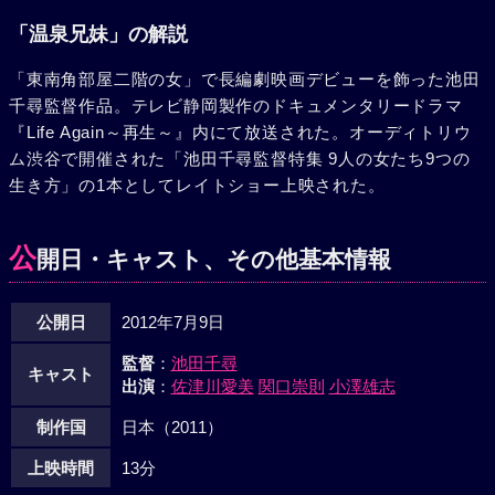
「温泉兄妹」の解説
「東南角部屋二階の女」で長編劇映画デビューを飾った池田
千尋監督作品。テレビ静岡製作のドキュメンタリードラマ
『Life Again～再生～』内にて放送された。オーディトリウ
ム渋谷で開催された「池田千尋監督特集 9人の女たち9つの
生き方」の1本としてレイトショー上映された。
公
開日・キャスト、その他基本情報
公開日
2012年7月9日
監督
：
池田千尋
キャスト
出演
：
佐津川愛美
関口崇則
小澤雄志
制作国
日本（2011）
上映時間
13分