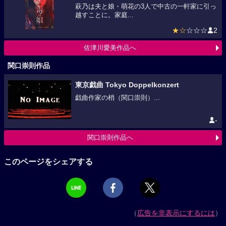
萩乃は夫と娘・萌花の3人で中古の一軒家に引っ
越すことに。家庭...
★☆
☆☆☆
2
佐津川愛美作品へ
関口崇則作品
東京戯曲 Tokyo Doppelkonzert
戯曲作家の梢（関口崇則）...
-
関口崇則作品へ
このページをシェアする
（
広告を非表示にするには
）