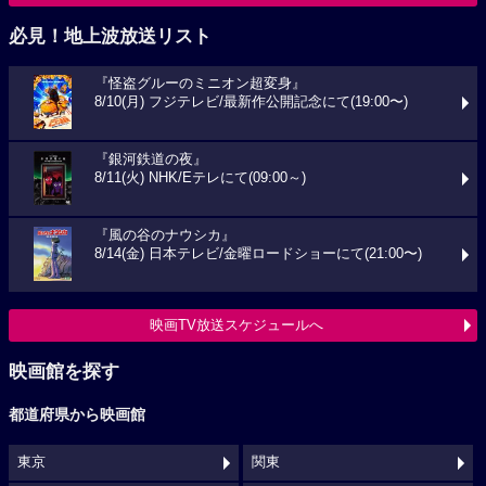
必見！地上波放送リスト
『怪盗グルーのミニオン超変身』
8/10(月) フジテレビ/最新作公開記念にて(19:00〜)
『銀河鉄道の夜』
8/11(火) NHK/Eテレにて(09:00～)
『風の谷のナウシカ』
8/14(金) 日本テレビ/金曜ロードショーにて(21:00〜)
映画TV放送スケジュールへ
映画館を探す
都道府県から映画館
東京
関東