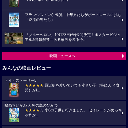
フランシス・ンら出演。中年男たちがボートレースに挑む
「逆流の男たち」
『ブルーヘロン』10月23日(金)公開決定！ポスタービジュ
アル&特報解禁―ある家族を巡る今...
映画ニュースへ
みんなの映画レビュー
トイ・ストーリー5
★★★★★
最近街を歩いていても小さい子（特に3、4歳
児）がi...
映画ちいかわ 人魚の島のひみつ
★★★★
☆ 小6の子供と行きました。 セイレーンがめっち
ゃ怖か...