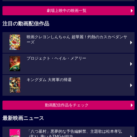
劇場上映中の映画一覧
注目の動画配信作品
映画クレヨンしんちゃん 超華麗！灼熱のカスカベダンサ
ーズ
プロジェクト・ヘイル・メアリー
キングダム 大将軍の帰還
動画配信作品をチェック
最新映画ニュース
「八つ墓村」悪夢的な予告編解禁、主題歌は松本孝弘
（B’z）率いるTMGが担当