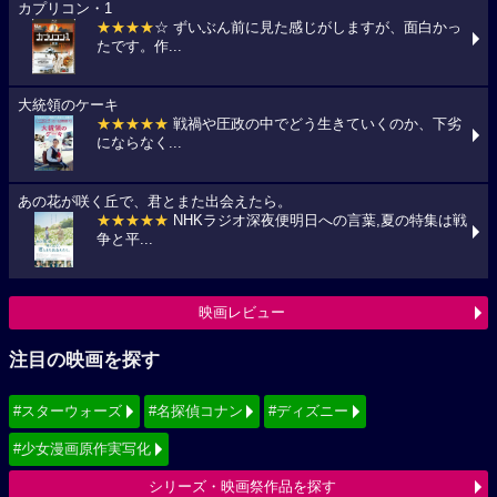
カプリコン・1
★★★★
☆ ずいぶん前に見た感じがしますが、面白かっ
たです。作...
大統領のケーキ
★★★★★
戦禍や圧政の中でどう生きていくのか、下劣
にならなく...
あの花が咲く丘で、君とまた出会えたら。
★★★★★
NHKラジオ深夜便明日への言葉,夏の特集は戦
争と平...
映画レビュー
注目の映画を探す
#スターウォーズ
#名探偵コナン
#ディズニー
#少女漫画原作実写化
シリーズ・映画祭作品を探す