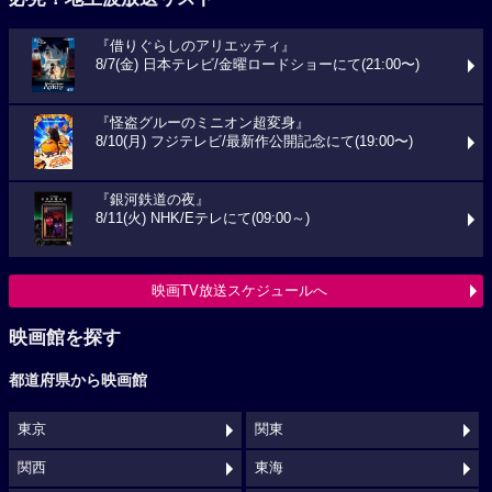
『借りぐらしのアリエッティ』
8/7(金) 日本テレビ/金曜ロードショーにて(21:00〜)
『怪盗グルーのミニオン超変身』
8/10(月) フジテレビ/最新作公開記念にて(19:00〜)
『銀河鉄道の夜』
8/11(火) NHK/Eテレにて(09:00～)
映画TV放送スケジュールへ
映画館を探す
都道府県から映画館
東京
関東
関西
東海