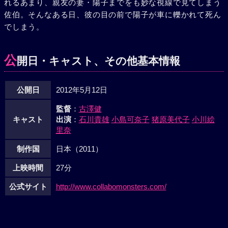
れるあまり、親友の妻・陽子までをも妙な視線で見てしまう
佐伯。そんなある日、彼の目の前で陽子が車に轢かれて死ん
でしまう。
公
開日・キャスト、その他基本情報
公開日
2012年5月12日
監督
：
古澤健
キャスト
出演
：
石川貴雄
小島可奈子
猪原美代子
小川絵
里奈
制作国
日本（2011）
上映時間
27分
公式サイト
http://www.collabomonsters.com/