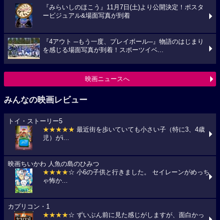
『みらいしのほこう』11月7日(土)より公開決定！ポスタ
ービジュアル&場面写真が到着
『4アウト ─もう一度、プレイボール─』物語のはじまり
を感じる場面写真が到着！スポーツイベ...
映画ニュースへ
みんなの映画レビュー
トイ・ストーリー5
★★★★★
最近街を歩いていても小さい子（特に3、4歳
児）がi...
映画ちいかわ 人魚の島のひみつ
★★★★
☆ 小6の子供と行きました。 セイレーンがめっち
ゃ怖か...
カプリコン・1
★★★★
☆ ずいぶん前に見た感じがしますが、面白かっ