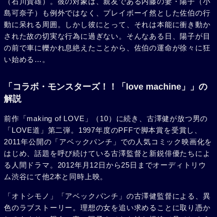
（石川貴雄）。彼の対象は、親友である内藤の妻・陽子（小
島可奈子）も例外ではなく、プレイボーイ然とした佐伯の行
動に呆れる周囲。しかし彼にとって、それは本能に衝き動か
された故の切実な行為に過ぎない。そんなある日、陽子が目
の前で車に轢かれ息絶えたことから、佐伯の運命が徐々に狂
い始める…。
「コラボ・モンスターズ！！「love machine」」の
解説
前作「making of LOVE」（10）に続き、古澤健が放つ男の
「LOVE道」第二弾。1997年度のPFFで脚本賞を受賞し、
2011年公開の「アベックパンチ」での人気コミック映画化を
はじめ、話題を呼び続けている古澤監督と新鋭俳優たちによ
る人間ドラマ。2012年月12日から25日までオーディトリウ
ム渋谷にて他2本と同時上映。
「オトシモノ」「アベックパンチ」の古澤健監督による、異
色のラブストーリー。理想の女を追い求めることに取り憑か