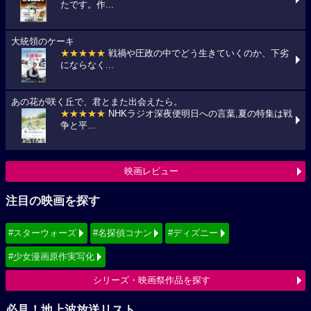
たです。作...
大統領のケーキ
★★★★★
戦禍や圧政の中でどう生きていくのか、下劣
にならなく...
あの花が咲く丘で、君とまた出会えたら。
★★★★★
NHKラジオ深夜便明日への言葉,夏の特集は戦
争と平...
映画レビュー
注目の映画を探す
#スターウォーズ
#名探偵コナン
#ディズニー
#少女漫画原作実写化
シリーズ・映画祭作品を探す
必見！地上波放送リスト