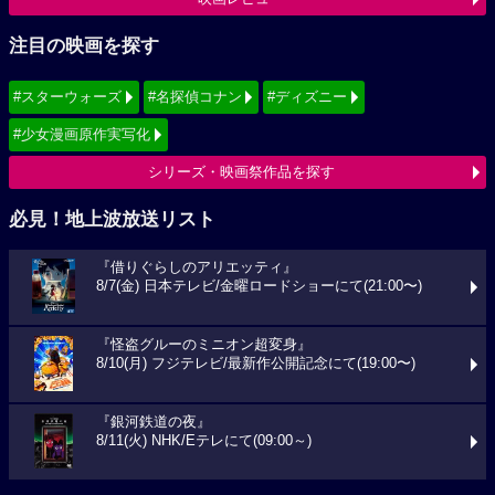
注目の映画を探す
#スターウォーズ
#名探偵コナン
#ディズニー
#少女漫画原作実写化
シリーズ・映画祭作品を探す
必見！地上波放送リスト
『借りぐらしのアリエッティ』
8/7(金) 日本テレビ/金曜ロードショーにて(21:00〜)
『怪盗グルーのミニオン超変身』
8/10(月) フジテレビ/最新作公開記念にて(19:00〜)
『銀河鉄道の夜』
8/11(火) NHK/Eテレにて(09:00～)