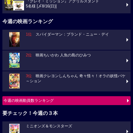
『グレイ・ミッション』アクリルスタンド
5名様 [〆8/16(日)]
今週の映画ランキング
1位
スパイダーマン：ブランド・ニュー・デイ
2位
映画ちいかわ 人魚の島のひみつ
3位
映画クレヨンしんちゃん 奇々怪々！オラの妖怪バケ
～ション
今週の映画動員数ランキング
要チェック！今週の３本
ミニオンズ＆モンスターズ