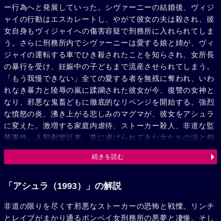
ー行為へと発展していった。シヴァーニーの結婚後、ヴィジ
ャイの行動はエスカレートし、やがて彼女の夫は殺され、彼
女自身もヴィジャイへの傷害容疑で刑務所に入れられてしま
う。さらに刑務所内でシヴァーニーは愛する娘と姉が、ヴィ
ジャイの運転する車でひき殺されたことを知らされ、女所長
の暴行を受け、妊娠中の子どもまで流産させられてしまう。
「もう我慢できない」全ての愛する者を無残に奪われ、いわ
れなき暴力と陵辱の嵐に蹂躪された彼女が今、復讐の女神と
なり、邪悪な鬼畜どもに徹底的なリベンジを開始する。強烈
な憤怒の炎、沸き上がる悲しみのマグマが、彼女をアシュラ
に変えた。激増する家庭内虐待、ストーカー殺人、非道な監
禁事件。人類創世以来、常に虐げられてきた女たちの涙と怨
念をエネルギーに、アシュラが今、すべての悪を焼き尽く
続きを読む
す。
「アシュラ（1993）」の解説
非道の限りを尽くす邪悪なストーカーの恐怖と戦慄。リンチ
とレイプがまかり通るボンベイ女刑務所の悪夢と凄惨。そし