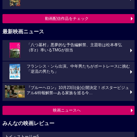
動画配信作品をチェック
最新映画ニュース
「八つ墓村」悪夢的な予告編解禁、主題歌は松本孝弘
（B’z）率いるTMGが担当
フランシス・ンら出演。中年男たちがボートレースに挑む
「逆流の男たち」
『ブルーヘロン』10月23日(金)公開決定！ポスタービジュ
アル&特報解禁―ある家族を巡る今...
映画ニュースへ
みんなの映画レビュー
トイ・ストーリー5