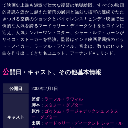
て映画史上最も過激で壮大な復讐の地獄絵図。すべての映画
的常識を遥かに越えた驚愕の展開と強烈な描写の連続でたた
きつける空前のショックとバイオレンス！ヒンディ映画で圧
倒的な人気を誇るマードゥリー・ディークシトをヒロインに
迎え、人気ナンバーワン・スター、シャー・ルク・カーンが
サイコ・ストーカーを怪演。監督はインド映画界屈指のヒッ
ト・メイカー、ラーフル・ラワィル。音楽は、数々のヒット
曲を作り出してきた名ユニット、アーナンド=ミリンド。
公
開日・キャスト、その他基本情報
公開日
2000年7月1日
監督
：
ラーフル・ラワィル
脚本
：
スタヌー・グプター
原作
：
ゴゥタム・ラージャデャクシュ
スタヌ
キャスト
ー・グプター
出演
：
マードゥリー・ディークシト
シャー・ル