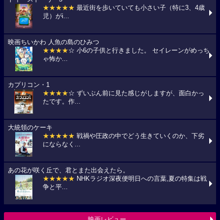
★★★★★
最近街を歩いていても小さい子（特に3、4歳
児）がi...
映画ちいかわ 人魚の島のひみつ
★★★★
☆ 小6の子供と行きました。 セイレーンがめっち
ゃ怖か...
カプリコン・1
★★★★
☆ ずいぶん前に見た感じがしますが、面白かっ
たです。作...
大統領のケーキ
★★★★★
戦禍や圧政の中でどう生きていくのか、下劣
にならなく...
あの花が咲く丘で、君とまた出会えたら。
★★★★★
NHKラジオ深夜便明日への言葉,夏の特集は戦
争と平...
映画レビュー