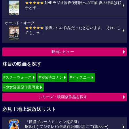
★★★★★
NHKラジオ深夜便明日への言葉,夏の特集は戦
争と平...
オールド・オーク
★★★★★
素直にいい作品だったと思います。 それにし
ても、永...
映画レビュー
注目の映画を探す
#スターウォーズ
#名探偵コナン
#ディズニー
#少女漫画原作実写化
シリーズ・映画祭作品を探す
必見！地上波放送リスト
『怪盗グルーのミニオン超変身』
8/10(月) フジテレビ/最新作公開記念にて(19:00〜)