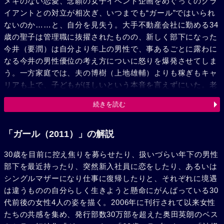
メキのない恋愛、念願の女子イベント企画をめぐってのクラ
イアントとの対立が相次ぎ、いつまでも“ガール”ではいられ
ないのか……と、自分を見失う。大手不動産会社に勤める34
歳の聖子は管理職に抜擢されたものの、新しく部下になった
今井（要潤）は自分より年上の男性で、事あるごとに露わに
なる今井の男性優位の考え方についに怒りを爆発させてしま
う。一方家庭では、夫の博樹（上地雄輔）よりも稼ぎもキャ
リアも上で、子どもがほしいという本音を言えずにいた。老
舗文具メーカーに勤める34歳の容子は、恋にも無縁のずぼら
続きを読む
な生活を送っていたが、ある日、ひと回り年の違う新入社
員・慎太郎（林遣都）の教育係を任される。あっという間に
女子たちから人気を集める慎太郎に容子もまた惹かれていく
「ガール（2011）」の解説
が、自分の気持ちを抑え込もうとする。そんな中、実家に帰
30歳を目前に控え焦りを募らせたり、扱いづらい年下の男性
ると妹の結婚が決まっており、両親には気を遣われる始末。
部下を最近持ったり、突然新入社員に恋をしたり、あるいは
素直になれず、悶々とする日々。孝子（板谷由夏）は離婚を
シングルマザーになり仕事に復帰したりと、それぞれに境遇
経て、6歳の息子を抱えながら3年ぶりに営業職に復帰した。
は違うものの自分らしく生きようと懸命にがんばっている30
仕事でシングルマザーを言い訳にしないよう頑張り、息子の
代前後の女性4人の姿を描く。2006年に刊行されて以来女性
ために父親代わりに鉄棒やキャッチボールを教えられるよう
たちの共感を集め、発行部数30万部を超えた奥田英朗のベス
練習にも励み、シッターの帰る時間に間に合うよう急いで帰