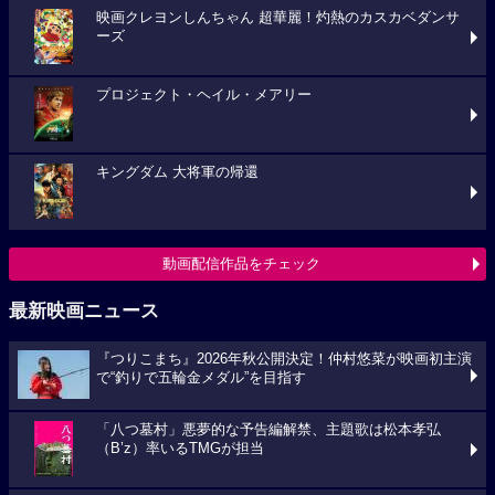
映画クレヨンしんちゃん 超華麗！灼熱のカスカベダンサ
ーズ
プロジェクト・ヘイル・メアリー
キングダム 大将軍の帰還
動画配信作品をチェック
最新映画ニュース
『つりこまち』2026年秋公開決定！仲村悠菜が映画初主演
で“釣りで五輪金メダル”を目指す
「八つ墓村」悪夢的な予告編解禁、主題歌は松本孝弘
（B’z）率いるTMGが担当