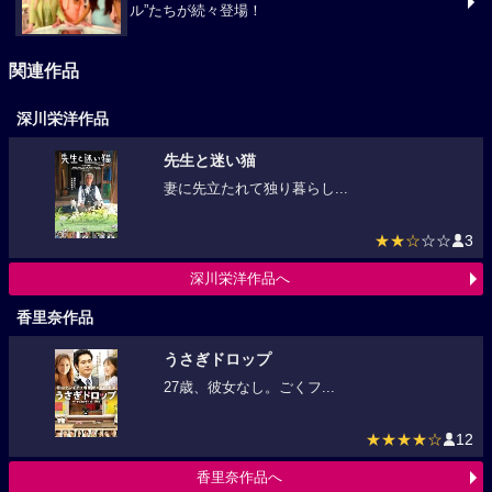
ル”たちが続々登場！
関連作品
深川栄洋作品
先生と迷い猫
妻に先立たれて独り暮らし...
★★☆
☆☆
3
深川栄洋作品へ
香里奈作品
うさぎドロップ
27歳、彼女なし。ごくフ...
★★★★☆
12
香里奈作品へ