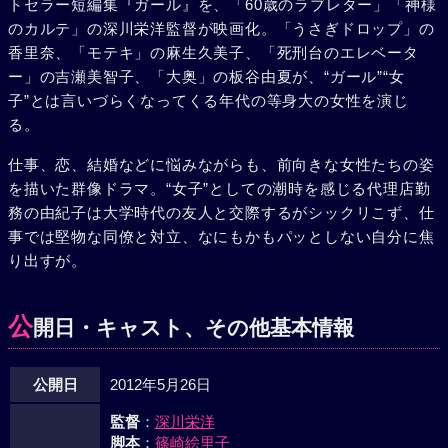
トセラー短編集『ガール』を、「60歳のラブレター」「神様
宅するという息つく暇もない毎日。しかし職場では妙に気を
のカルテ」の深川栄洋監督が映画化。「うさぎドロップ」の
遣われ、息子は母の姿に違和感を抱いていた。孝子は仕事も
香里奈、「モテキ」の麻生久美子、「死刑台のエレベータ
家庭も大事にしたいのに空回りしていることに、虚しさを覚
ー」の吉瀬美智子、「大奥」の板谷由夏が、“ガール”“女
える。もう“ガール”ではないのかもしれない。それでも彼女
子”とは言いづらくなってくる年代の等身大の女性を演じ
たちは懸命に女として人生と向き合う。
る。
仕事、恋、結婚などに悩みながらも、前向きな女性たちの姿
を描いた群像ドラマ。“女子”としての潮時を感じる代理店勤
務の由紀子は大学時代の友人と交際するがシックリこず、仕
事では堅物な同僚と対立、なにもかもパッとしない自分に焦
り出すが。
公
開日・キャスト、その他基本情報
公開日
2012年5月26日
監督
：
深川栄洋
脚本
：
篠崎絵里子