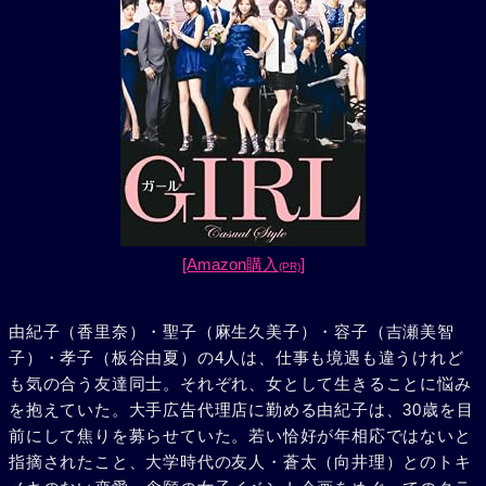
[Amazon購入
]
(PR)
由紀子（香里奈）・聖子（麻生久美子）・容子（吉瀬美智
子）・孝子（板谷由夏）の4人は、仕事も境遇も違うけれど
も気の合う友達同士。それぞれ、女として生きることに悩み
を抱えていた。大手広告代理店に勤める由紀子は、30歳を目
前にして焦りを募らせていた。若い恰好が年相応ではないと
指摘されたこと、大学時代の友人・蒼太（向井理）とのトキ