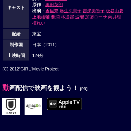
原作
：
奥田英朗
キャスト
出演
：
香里奈
麻生久美子
吉瀬美智子
板谷由夏
上地雄輔
要潤
林遣都
波瑠
加藤ローサ
向井理
檀れい
配給
東宝
制作国
日本（2011）
上映時間
124分
(C) 2012“GIRL”Movie Project
動
画配信で映画を観よう！
[PR]