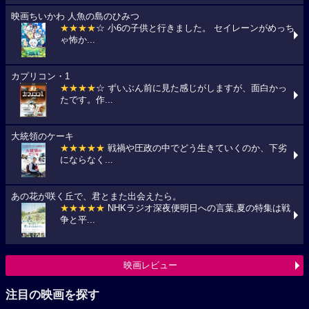
映画ちいかわ 人魚の島のひみつ
★★★★
☆ 小6の子供と行きました。 セイレーンがめっち
ゃ怖か...
カプリコン・1
★★★★
☆ ずいぶん前に見た感じがしますが、面白かっ
たです。作...
大統領のケーキ
★★★★★
戦禍や圧政の中でどう生きていくのか、下劣
にならなく...
あの花が咲く丘で、君とまた出会えたら。
★★★★★
NHKラジオ深夜便明日への言葉,夏の特集は戦
争と平...
映画レビュー
注目の映画を探す