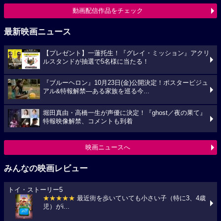
動画配信作品をチェック
最新映画ニュース
【プレゼント】一蓮托生！『グレイ・ミッション』アクリ
ルスタンドが抽選で5名様に当たる！
『ブルーヘロン』10月23日(金)公開決定！ポスタービジュ
アル&特報解禁―ある家族を巡る今...
堀田真由・高橋一生が声優に決定！『ghost／夜の果て』
特報映像解禁、コメントも到着
映画ニュースへ
みんなの映画レビュー
トイ・ストーリー5
★★★★★
最近街を歩いていても小さい子（特に3、4歳
児）がi...