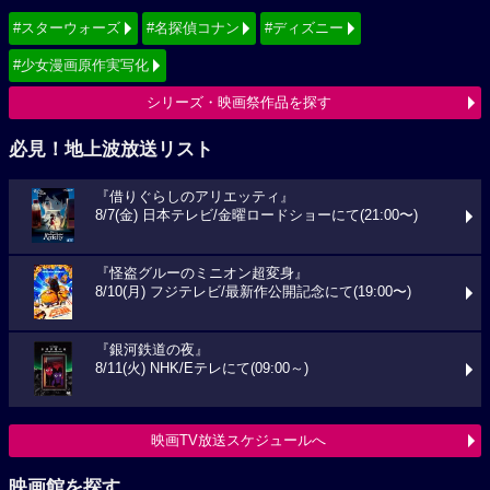
#スターウォーズ
#名探偵コナン
#ディズニー
#少女漫画原作実写化
シリーズ・映画祭作品を探す
必見！地上波放送リスト
『借りぐらしのアリエッティ』
8/7(金) 日本テレビ/金曜ロードショーにて(21:00〜)
『怪盗グルーのミニオン超変身』
8/10(月) フジテレビ/最新作公開記念にて(19:00〜)
『銀河鉄道の夜』
8/11(火) NHK/Eテレにて(09:00～)
映画TV放送スケジュールへ
映画館を探す