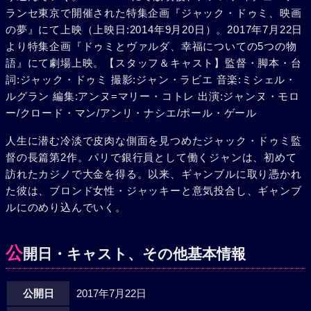
ランセ東京で開催された特集企画『ジャック・ドゥミ、映画
の夢』にて上映（上映日:2014年9月20日）。2017年7月22日
より特集企画『ドゥミとヴァルダ、幸福についての5つの物
語』にて劇場上映。【スタッフ＆キャスト】監督・脚本・台
詞:ジャック・ドゥミ 撮影:ジャン・ラビエ 音楽:ミシェル・
ルグラン 編集:アンヌ=マリー・コトレ 出演:ジャンヌ・モロ
ー/クロード・マン/アンリ・ナシエ/ポール・ゲール
人生に潜む冷淡で皮肉な側面を見つめたジャック・ドゥミ監
督の長篇第2作。パリで銀行員として働くジャンは、初めて
訪れたカジノで大金を得る。以来、ギャンブルに取り憑かれ
た彼は、ブロンド女性・ジャッキーと意気投合し、ギャンブ
ルにのめり込んでいく。
公
開日・キャスト、その他基本情報
公開日
2017年7月22日