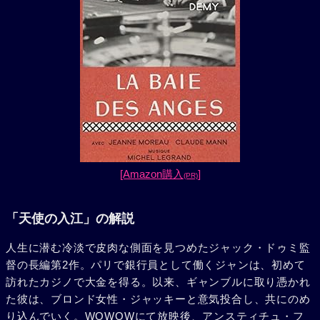
[Amazon購入
]
(PR)
「天使の入江」の解説
人生に潜む冷淡で皮肉な側面を見つめたジャック・ドゥミ監
督の長編第2作。パリで銀行員として働くジャンは、初めて
訪れたカジノで大金を得る。以来、ギャンブルに取り憑かれ
た彼は、ブロンド女性・ジャッキーと意気投合し、共にのめ
り込んでいく。WOWOWにて放映後、アンスティチュ・フ