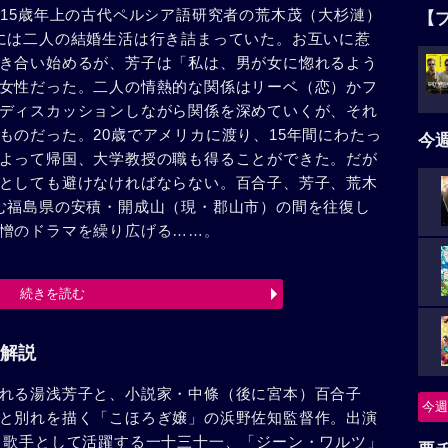
、15歳年上の古代ペルシア語研究者の荒木茂（大杉漣）
【
には二人の結婚生活は行き詰まっていた。お互いに惹
き合い始めるが、芳子は「私は、男が女に惚れるよう
女性だった。二人の情熱的な関係はリーベ（恋）かフ
ディスカッションしながら関係を深めていくが、それ
ものだった。20歳でアメリカに渡り、15年間にわたっ
今
よって帰国、大学教授の職も得ることができた。だが
としても避けなければならない。百合子、芳子、荒木
む福島県の安積・開成山（現・郡山市）の間を往復し
憎のドラマを繰り広げる……。
続きを読む
解説
れる湯浅芳子と、小説家・中條（後に宮本）百合子
今週
と別れを描く「こほろぎ嬢」の浜野佐知監督作。出演
、歌手として活躍する一十三十一、「ジーン・ワルツ」