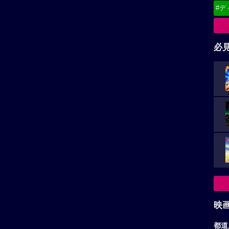
#デ
必
映
都道