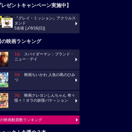
プレゼントキャンペーン実施中】
『グレイ・ミッション』アクリルス
タンド
5名様 [〆8/16(日)]
週の映画ランキング
1位
スパイダーマン：ブランド・
ニュー・デイ
2位
映画ちいかわ 人魚の島のひみ
つ
3位
映画クレヨンしんちゃん 奇々
怪々！オラの妖怪バケ～ション
の映画動員数ランキング