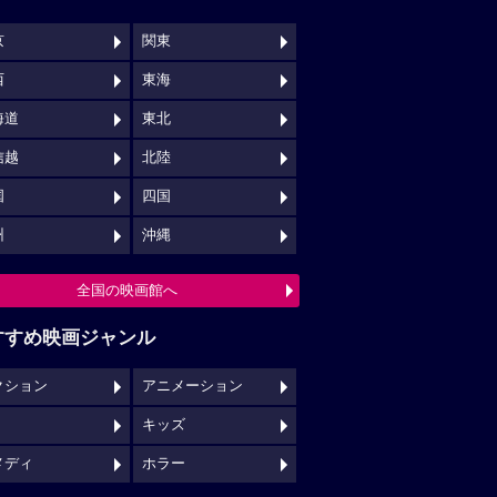
京
関東
西
東海
海道
東北
信越
北陸
国
四国
州
沖縄
全国の映画館へ
すすめ映画ジャンル
クション
アニメーション
キッズ
メディ
ホラー