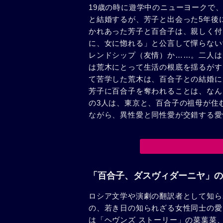
19歳の時に遊学中のニューヨークで
と結婚するが、芳子と出会った5年後
かれあった芳子と百合子は、親しく付
に、女に惚れる」と公言して憚らない
レンドシップ（友情）か……。二人は
は荒木にとって生活の根底を揺るがす
て苦学した荒木は、百合子との結婚に
芳子に百合子を奪われることは、なん
の3人は、東京と、百合子の祖母が住
ながら、異性愛と同性愛が交錯する愛
「百合子、ダスヴィダーニヤ」の
ロシア文学や演劇の翻訳者として知ら
の、若き日の知られざる女性同士の愛
は「ヘヴンズ ストーリー」の菜葉菜