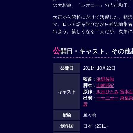
の大杉漣、「レオニー」の吉行和子、
大正から昭和にかけて活躍した、翻訳
マ。ロシア語を学びながら雑誌編集者
出会う。親しくなる二人だが、次第に
公
開日・キャスト、その他
公開日
2011年10月22日
監督
：
浜野佐知
脚本
：
山崎邦紀
キャスト
原作
：
沢部ひとみ
宮本
出演
：
一十三十一
菜葉
彦
配給
旦々舎
制作国
日本（2011）