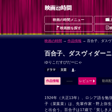
映画の時間メニュー
映画館を探す
映画の時間
→
作品情報
→ 百合子、ダス
百合子、ダスヴィダーニ
ゆりこだすびだーにゃ
ドラマ
文芸
-
作品情報
------
レビュー
動画配
1924年（大正13年）、ロシア語を
子（菜葉菜）は、先輩作家・野上弥生
と出会う。百合子は17歳で「貧しき