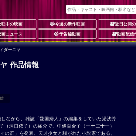
上映中の映画
今週の新作映画
近日公開
映画ニュース
予告編動画
動画配信
ヴィダーニヤ
ヤ 作品情報
信
勉強しながら、雑誌『愛国婦人』の編集をしていた湯浅芳
子（洞口依子）の紹介で、中條百合子（一十三十一）
人々の群」を発表、天才少女と騒がれた小説家である。