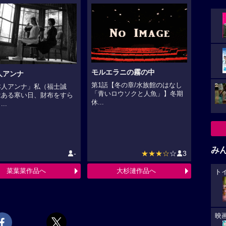
モルエラニの霧の中
人アンナ
第1話【冬の章/水族館のはなし
本人アンナ」私（福士誠
「青いロウソクと人魚」】冬期
はある寒い日、財布をすら
休...
..
み
-
★★★☆
☆
3
菜葉菜作品へ
大杉漣作品へ
ト
映