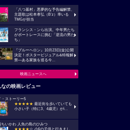
「八つ墓村」悪夢的な予告編解禁、
主題歌は松本孝弘（B’z）率いる
TMGが担当
フランシス・ンら出演。中年男たち
がボートレースに挑む「逆流の男た
ち」
『ブルーヘロン』10月23日(金)公開
決定！ポスタービジュアル&特報解
禁―ある家族を巡る今...
映画ニュースへ
んなの映画レビュー
イ・ストーリー5
★★★★★
最近街を歩いていても
小さい子（特に3、4歳児）がi...
画ちいかわ 人魚の島のひみつ
★★★★
☆ 小6の子供と行きまし