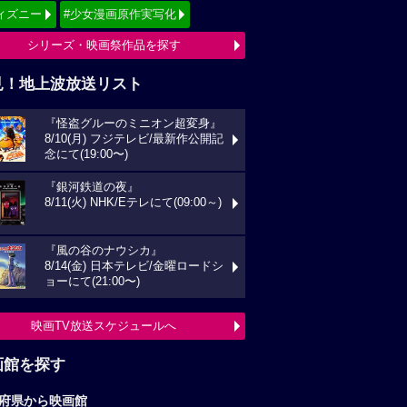
ィズニー
#少女漫画原作実写化
シリーズ・映画祭作品を探す
見！地上波放送リスト
『怪盗グルーのミニオン超変身』
8/10(月) フジテレビ/最新作公開記
念にて(19:00〜)
『銀河鉄道の夜』
8/11(火) NHK/Eテレにて(09:00～)
『風の谷のナウシカ』
8/14(金) 日本テレビ/金曜ロードシ
ョーにて(21:00〜)
映画TV放送スケジュールへ
画館を探す
府県から映画館