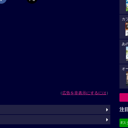
カ
あ
オ
（
広告を非表示にするには
）
注
#ス