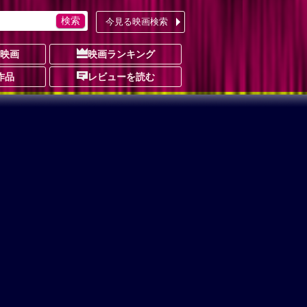
今見る映画検索
の映画
映画ランキング
作品
レビューを読む