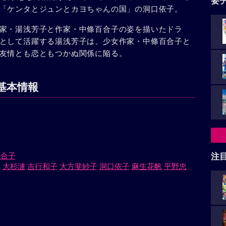
要
「ケンタとジュンとカヨちゃんの国」の洞口依子。
家・湯浅芳子と作家・中條百合子の姿を描いたドラ
として活躍する湯浅芳子は、少女作家・中條百合子と
友情とも恋ともつかぬ関係に陥る。
基本情報
百合子
注
菜
大杉漣
吉行和子
大方斐紗子
洞口依子
麻生花帆
平野忠