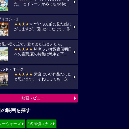
た。 セイレーンがめっちゃ怖か...
プリコン・1
★★★★
☆ ずいぶん前に見た感じ
がしますが、面白かったです。作...
の花が咲く丘で、君とまた出会えたら。
★★★★★
NHKラジオ深夜便明日
への言葉,夏の特集は戦争と平...
ールド・オーク
★★★★★
素直にいい作品だった
と思います。 それにしても、永...
映画レビュー
目の映画を探す
ターウォーズ
#名探偵コナン