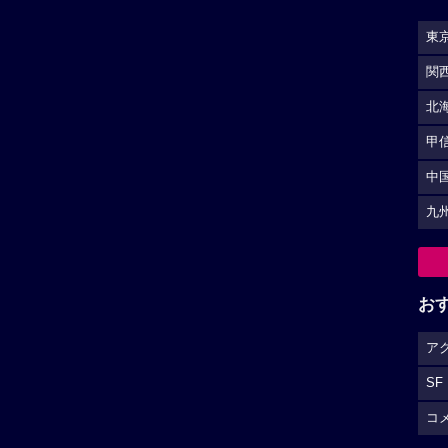
東
関
北
甲
中
九
お
ア
SF
コ