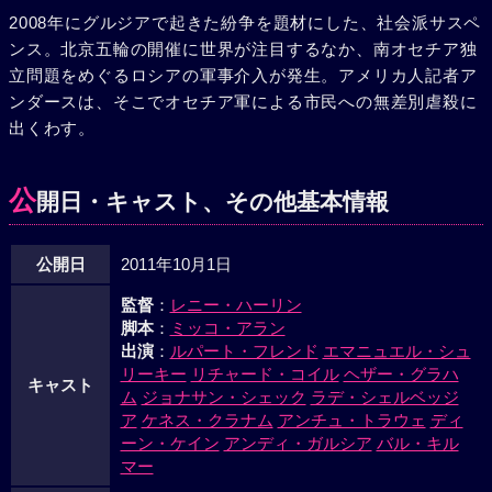
2008年にグルジアで起きた紛争を題材にした、社会派サスペ
ンス。北京五輪の開催に世界が注目するなか、南オセチア独
立問題をめぐるロシアの軍事介入が発生。アメリカ人記者ア
ンダースは、そこでオセチア軍による市民への無差別虐殺に
出くわす。
公
開日・キャスト、その他基本情報
公開日
2011年10月1日
監督
：
レニー・ハーリン
脚本
：
ミッコ・アラン
出演
：
ルパート・フレンド
エマニュエル・シュ
リーキー
リチャード・コイル
ヘザー・グラハ
キャスト
ム
ジョナサン・シェック
ラデ・シェルベッジ
ア
ケネス・クラナム
アンチュ・トラウェ
ディ
ーン・ケイン
アンディ・ガルシア
バル・キル
マー