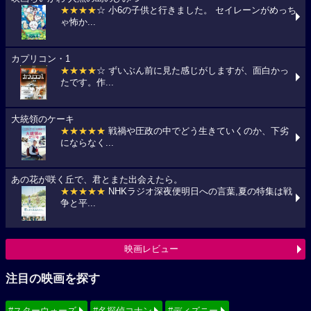
★★★★
☆ 小6の子供と行きました。 セイレーンがめっち
ゃ怖か...
カプリコン・1
★★★★
☆ ずいぶん前に見た感じがしますが、面白かっ
たです。作...
大統領のケーキ
★★★★★
戦禍や圧政の中でどう生きていくのか、下劣
にならなく...
あの花が咲く丘で、君とまた出会えたら。
★★★★★
NHKラジオ深夜便明日への言葉,夏の特集は戦
争と平...
映画レビュー
注目の映画を探す
#スターウォーズ
#名探偵コナン
#ディズニー