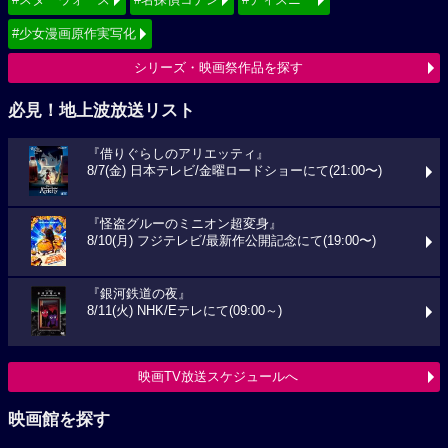
#少女漫画原作実写化
シリーズ・映画祭作品を探す
必見！地上波放送リスト
『借りぐらしのアリエッティ』
8/7(金) 日本テレビ/金曜ロードショーにて(21:00〜)
『怪盗グルーのミニオン超変身』
8/10(月) フジテレビ/最新作公開記念にて(19:00〜)
『銀河鉄道の夜』
8/11(火) NHK/Eテレにて(09:00～)
映画TV放送スケジュールへ
映画館を探す