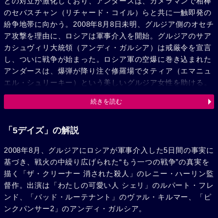
との対立が激化しており、アンダースは、カメラマンで相棒
のセバスチャン（リチャード・コイル）らと共に一触即発の
紛争地帯に向かう。2008年8月8日未明、グルジア側のオセチ
ア攻撃を理由に、ロシアは軍事介入を開始。グルジアのサア
カシュヴィリ大統領（アンディ・ガルシア）は戒厳令を宣言
し、ついに戦争が始まった。ロシア軍の空爆に巻き込まれた
アンダースは、爆弾が降り注ぐ修羅場でタティア（エマニュ
エル・シュリーキー）という美しいグルジア女性を助ける。
非武装地帯への空爆を告発しようとするアンダースだった
続きを読む
が、世界の関心は開幕したばかりの北京オリンピックに集中
し、この事態を伝えようとするネットワークは一局もなかっ
た。そんな中、アンダースとセバスチャンは、離れ離れにな
「5デイズ」の解説
った家族を捜すというタティアと共に危険地帯の奥深く踏み
2008年8月、グルジアにロシアが軍事介入した5日間の事実に
込んでゆく。そこで彼らは、市民の無差別虐殺を目撃、戦争
基づき、戦火の中繰り広げられた“もう一つの戦争”の真実を
犯罪の証拠となる映像を撮影するが、オセチア軍によって身
描く「ザ・クリーナー 消された殺人」のレニー・ハーリン監
柄を拘束されてしまう。真実を世界に伝えるため、アンダー
督作。出演は「わたしの可愛い人 シェリ」のルパート・フレ
スは決死の脱出を図るが……。
ンド、「バッド・ルーテナント」のヴァル・キルマー、「ピ
ンクパンサー2」のアンディ・ガルシア。