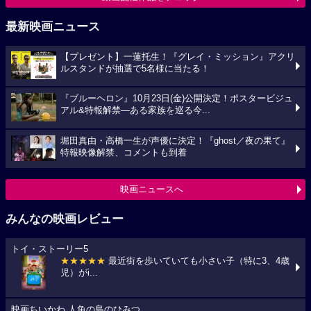
最新映画ニュース
【プレゼント】一蓮托生！『グレイ・ミッション』アクリ
ルスタンドが抽選で5名様に当たる！
『ブルーヘロン』10月23日(金)公開決定！ポスタービジュ
アル&特報解禁―ある家族を巡る今...
堀田真由・高橋一生が声優に決定！『ghost／夜の果て』
特報映像解禁、コメントも到着
映画ニュースへ
みんなの映画レビュー
トイ・ストーリー5
★★★★★
最近街を歩いていても小さい子（特に3、4歳
児）がi...
映画ちいかわ 人魚の島のひみつ