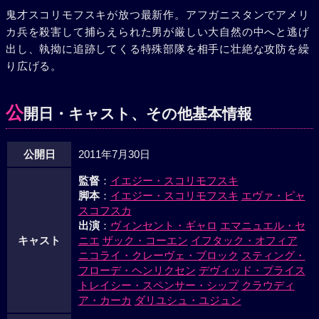
鬼才スコリモフスキが放つ最新作。アフガニスタンでアメリ
カ兵を殺害して捕らえられた男が厳しい大自然の中へと逃げ
出し、執拗に追跡してくる特殊部隊を相手に壮絶な攻防を繰
り広げる。
公
開日・キャスト、その他基本情報
公開日
2011年7月30日
監督
：
イエジー・スコリモフスキ
脚本
：
イエジー・スコリモフスキ
エヴァ・ピャ
スコフスカ
出演
：
ヴィンセント・ギャロ
エマニュエル・セ
キャスト
ニエ
ザック・コーエン
イフタック・オフィア
ニコライ・クレーヴェ・ブロック
スティング・
フローデ・ヘンリクセン
デヴィッド・プライス
トレイシー・スペンサー・シップ
クラウディ
ア・カーカ
ダリユシュ・ユジュン