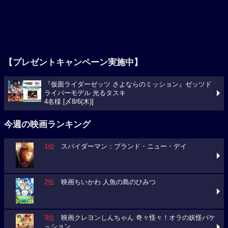
【プレゼントキャンペーン実施中】
『仮面ライダーゼッツ さよならのミッション』ゼッツド
ライバーモデル 光るタスキ
4名様 [〆8/6(木)]
今週の映画ランキング
1位
スパイダーマン：ブランド・ニュー・デイ
2位
映画ちいかわ 人魚の島のひみつ
3位
映画クレヨンしんちゃん 奇々怪々！オラの妖怪バケ
～ション