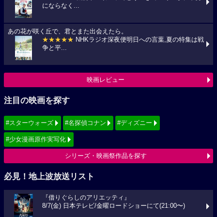
にならなく...
あの花が咲く丘で、君とまた出会えたら。
★★★★★
NHKラジオ深夜便明日への言葉,夏の特集は戦
争と平...
映画レビュー
注目の映画を探す
#スターウォーズ
#名探偵コナン
#ディズニー
#少女漫画原作実写化
シリーズ・映画祭作品を探す
必見！地上波放送リスト
『借りぐらしのアリエッティ』
8/7(金) 日本テレビ/金曜ロードショーにて(21:00〜)