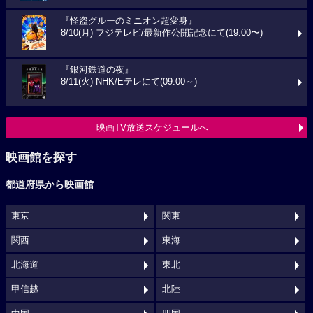
『怪盗グルーのミニオン超変身』
8/10(月) フジテレビ/最新作公開記念にて(19:00〜)
『銀河鉄道の夜』
8/11(火) NHK/Eテレにて(09:00～)
映画TV放送スケジュールへ
映画館を探す
都道府県から映画館
東京
関東
関西
東海
北海道
東北
甲信越
北陸