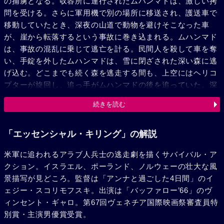
の捕虜となる。収容所に連行されたムハンマドは、激しい拷
問を受ける。さらに軍用機で別の場所に移送され、護送車で
移動していたとき、深夜の山道で動物を避けそこなった車
が、崖から転落するという事故に巻き込まれる。ムハンマド
は、事故の混乱に乗じて逃亡を計る。民間人を殺して車を奪
い、手錠を外したムハンマドは、雪に閉ざされた深い森に逃
げ込む。どこまでも続く森を逃走する間も、上空にはヘリコ
プターが旋回し、追っ手がムハンマドの後を追っていた。深
夜、故郷にいる妻と子供の姿を夢に見たムハンマドは、蟻や
続きを読む
木の幹を食べ、製材業者のトラックにただ乗りし、木の実を
食べ、襲った女の母乳を吸って、やみくもに逃げ続ける。や
がて、森の中の1軒の家に辿りつく。ムハンマドは、入口で
「エッセンシャル・キリング」の解説
倒れる。その家でひとり暮らしている女マーガレット（エマ
米軍に追われるアラブ人兵士の逃走劇を描くサバイバル・ア
ニュエル・セニエ）は、彼を家に入れ介抱する。翌朝、女は
クション。イスラエル、ポーランド、ノルウェーの壮大な風
ムハンマドに馬を与え、無言で見送る。
景描写が見どころ。監督は「アンナと過ごした4日間」のイ
ェジー・スコリモフスキ。出演は「バッファロー’66」のヴ
ィンセント・ギャロ。第67回ヴェネチア国際映画祭審査員特
別賞・主演男優賞受賞。