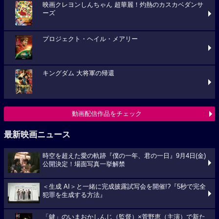
映画クレヨンしんちゃん 超華麗！灼熱のカスカベダンサ
ーズ
プロジェクト・ヘイル・メアリー
キングダム 大将軍の帰還
動画配信作品をチェック
最新映画ニュース
時空を超えた愛の軌跡『僕の一年、君の一日』9月4日(金)
公開決定！場面写真一挙解禁
＜生成 AI＞と一緒に完成披露試写会を開催!?『5秒で完全
犯罪を生成する方法』
「鍵」のいまおかしんじ（監督）×菅野恵（主演）で新た