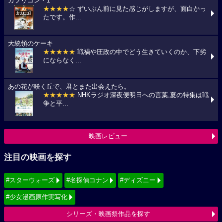
カプリコン・1
★★★★
☆ ずいぶん前に見た感じがしますが、面白かっ
たです。作...
大統領のケーキ
★★★★★
戦禍や圧政の中でどう生きていくのか、下劣
にならなく...
あの花が咲く丘で、君とまた出会えたら。
★★★★★
NHKラジオ深夜便明日への言葉,夏の特集は戦
争と平...
映画レビュー
注目の映画を探す
#スターウォーズ
#名探偵コナン
#ディズニー
#少女漫画原作実写化
シリーズ・映画祭作品を探す