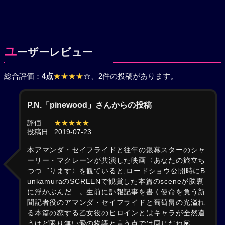
ユ
ーザーレビュー
総合評価：
4点
★★★★
☆
、2件の投稿があります。
P.N.「pinewood」さんからの投稿
評価
★★★★★
投稿日
2019-07-23
本アマンダ・セイフライドと往年の銀幕スターのシャ
ーリー・マクレーンが共演した映画〈あなたの旅立ち
つつ゛ります〉を観ていると,ロードショウ公開時にB
unkamuraのSCREENで観賞した本篇のsceneが脳裏
に浮かぶんだ…。生前に訃報記事を書く使命を負う新
聞記者役のアマンダ・セイフライドと葡萄畠の光溢れ
る本篇の恋する乙女役のヒロインとはキャラが全然違
うけど限り無い愛の物語と言う点では同じだね💟