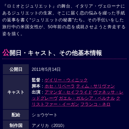
し、遂にロレンツォは見つからないまま、帰国の時が訪れ
『ロミオとジュリエット』の舞台、イタリア・ヴェローナに
る。そして最終日、ブドウ畑を通りかかったクレアは目を疑
あるジュリエットの生家。そこに届く恋の悩みを綴った手紙
う。不安と後悔、そして期待に揺さぶられるクレア。ジュリ
の返事を書く“ジュリエットの秘書”たち。その手伝いをした
エットからの手紙を信じてイタリアを訪れた彼女が、最後に
旅行中の米国女性が、50年前の恋を成就させようと奔走する
見つけたものとは……。
姿を描く。
公
開日・キャスト、その他基本情報
公開日
2011年5月14日
監督
：
ゲイリー・ウィニック
脚本
：
ホセ・リベーラ
ティム・サリヴァン
キャスト
出演
：
アマンダ・セイフライド
ヴァネッサ・レ
ッドグレーヴ
ガエル・ガルシア・ベルナル
ク
リストファー・イーガン
フランコ・ネロ
配給
ショウゲート
制作国
アメリカ（2010）