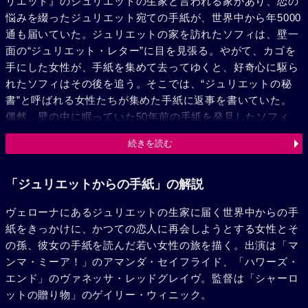
リエット』のジュリエットの生家と言われる家があり、恋の
悩みを綴ったジュリエット宛ての手紙が、世界中から年5000
通も届いていた。ジュリエットの家を訪れたソフィは、壁一
面の“ジュリエット・レター”に目を見張る。やがて、カゴを
手にした女性が、手紙を集めて去ってゆくと、好奇心に駆ら
れたソフィはその後を追う。そこでは、“ジュリエットの秘
書”と呼ばれる女性たちが集めた手紙に返事を書いていた。
偶然、壁の中に眠っていた50年前の手紙を発見したソフィ
は、返事を書きたいと申し出る。その手紙の差出人は、クレ
続きを読む
ア（ヴァネッサ・レッドグレイヴ）という英国の女性。50年
前に訪れたイタリアでロレンツォという青年と恋に落ちた彼
女は、両親の反対を恐れて1人で帰国してしまったのだ。そ
「ジュリエットからの手紙」の解説
れから50年、思いがけずにジュリエットからの手紙を受け取
ヴェローナにあるジュリエットの生家に届く世界中からの手
ったクレアは、改めてロレンツォを探すためにイタリアへや
紙をきっかけに、かつての恋人に再会しようとする女性とそ
ってくる。彼女の想いに感銘を受けたソフィと旅に反対する
の孫、彼女の手紙を読んだ若い女性の旅を描く。出演は「マ
クレアの孫チャーリー（クリストファー・イーガン）も同行
ンマ・ミーア！」のアマンダ・セイフライド、「ハワーズ・
し、3人の旅が始まる。当のロレンツォはなかなか見つから
エンド」のヴァネッサ・レッドグレイヴ。監督は「シャーロ
なかったものの、それでも数日間、クレアは旅を楽しむ。3
ットの贈り物」のゲイリー・ウィニック。
人は次第に互いの人生を語り合い、絆を深めてゆく。しか