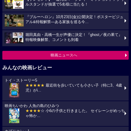
ルスタンドが抽選で5名様に当たる！
『ブルーヘロン』10月23日(金)公開決定！ポスタービジュ
アル&特報解禁―ある家族を巡る今...
堀田真由・高橋一生が声優に決定！『ghost／夜の果て』
特報映像解禁、コメントも到着
映画ニュースへ
みんなの映画レビュー
トイ・ストーリー5
★★★★★
最近街を歩いていても小さい子（特に3、4歳
児）がi...
映画ちいかわ 人魚の島のひみつ
★★★★
☆ 小6の子供と行きました。 セイレーンがめっち
ゃ怖か...