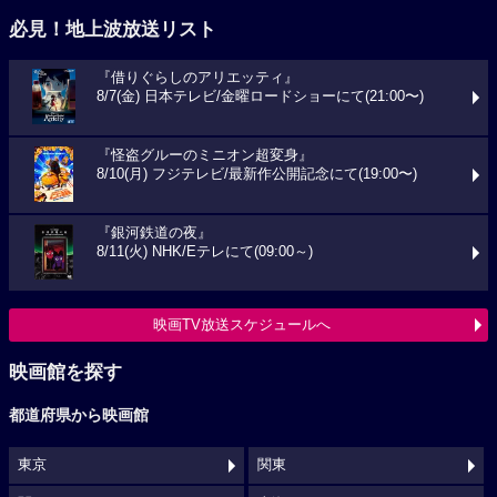
必見！地上波放送リスト
『借りぐらしのアリエッティ』
8/7(金) 日本テレビ/金曜ロードショーにて(21:00〜)
『怪盗グルーのミニオン超変身』
8/10(月) フジテレビ/最新作公開記念にて(19:00〜)
『銀河鉄道の夜』
8/11(火) NHK/Eテレにて(09:00～)
映画TV放送スケジュールへ
映画館を探す
都道府県から映画館
東京
関東