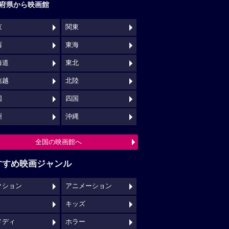
府県から映画館
京
関東
西
東海
海道
東北
信越
北陸
国
四国
州
沖縄
全国の映画館へ
すすめ映画ジャンル
クション
アニメーション
キッズ
メディ
ホラー