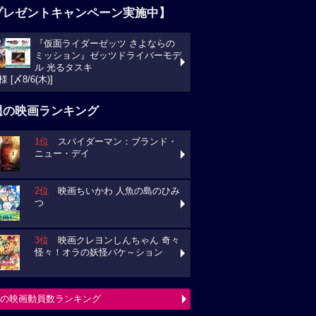
プレゼントキャンペーン実施中】
『仮面ライダーゼッツ さよならの
ミッション』ゼッツドライバーモデ
ル 光るタスキ
様 [〆8/6(木)]
週の映画ランキング
1位
スパイダーマン：ブランド・
ニュー・デイ
2位
映画ちいかわ 人魚の島のひみ
つ
3位
映画クレヨンしんちゃん 奇々
怪々！オラの妖怪バケ～ション
の映画動員数ランキング