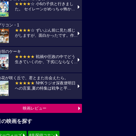
★★★★
☆ 小6の子供と行きまし
た。 セイレーンがめっちゃ怖か...
プリコン・1
★★★★
☆ ずいぶん前に見た感じ
がしますが、面白かったです。作...
統領のケーキ
★★★★★
戦禍や圧政の中でどう
生きていくのか、下劣にならなく...
の花が咲く丘で、君とまた出会えたら。
★★★★★
NHKラジオ深夜便明日
への言葉,夏の特集は戦争と平...
映画レビュー
目の映画を探す
ターウォーズ
#名探偵コナン