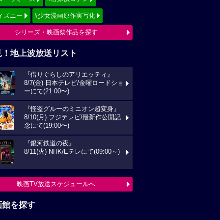
ィズニー
#少女漫画原作実写化
シリーズ・映画祭作品を探す
見！地上波放送リスト
『借りぐらしのアリエッティ』
8/7(金) 日本テレビ/金曜ロードショ
ーにて(21:00〜)
『怪盗グルーのミニオン超変身』
8/10(月) フジテレビ/最新作公開記
念にて(19:00〜)
『銀河鉄道の夜』
8/11(火) NHK/Eテレにて(09:00～)
映画TV放送スケジュールへ
画館を探す