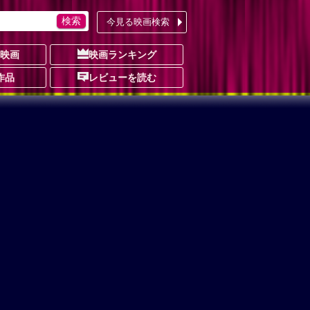
今見る映画検索
の映画
映画ランキング
作品
レビューを読む