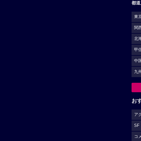
都道
東
関
北
甲
中
九
お
ア
SF
コ