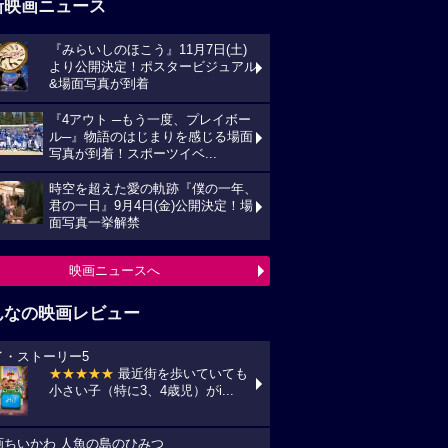
新映画ニュース
『みらいしのほこう』11月7日(土)
より公開決定！ポスタービジュアル
&場面写真が到着
『4アウト ─もう一度、プレイボー
ル─』物語のはじまりを感じる場面
写真が到着！スポーツイベ...
時空を超えた愛の軌跡『僕の一年、
君の一日』9月4日(金)公開決定！場
面写真一挙解禁
映画ニュースへ
んなの映画レビュー
イ・ストーリー5
★★★★★
最近街を歩いていても
小さい子（特に3、4歳児）がi...
画ちいかわ 人魚の島のひみつ