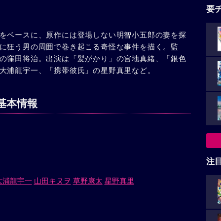
要
をベースに、原作には登場しない明智小五郎の妻を探
に狂う男の周囲で巻き起こる奇怪な事件を描く。監
の窪田将治。出演は「髪がかり」の宮地真緒、「銀色
大浦龍宇一、「携帯彼氏」の星野真里など。
基本情報
注
大浦龍宇一
山田キヌヲ
草野康太
星野真里