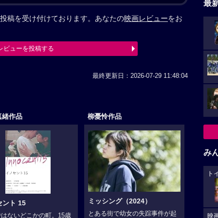
最
投稿を受け付けております。あなたの
映画レビュー
をお
レビューを投稿する
最終更新日：2026-07-29 11:48:04
真緒作品
柳憂怜作品
み
ト
ミッシング（2024）
ント 15
とある街で幼女の失踪事件が起
はないどこかの町。15歳
映