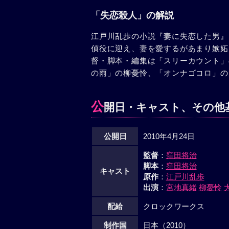
「失恋殺人」の解説
江戸川乱歩の小説『妻に失恋した男』
偵役に迎え、妻を愛するがあまり嫉妬
督・脚本・編集は「スリーカウント」
の雨」の柳憂怜、「オンナゴコロ」の
公
開日・キャスト、その他
公開日
2010年4月24日
監督
：
窪田将治
脚本
：
窪田将治
キャスト
原作
：
江戸川乱歩
出演
：
宮地真緒
柳憂怜
配給
クロックワークス
制作国
日本（2010）