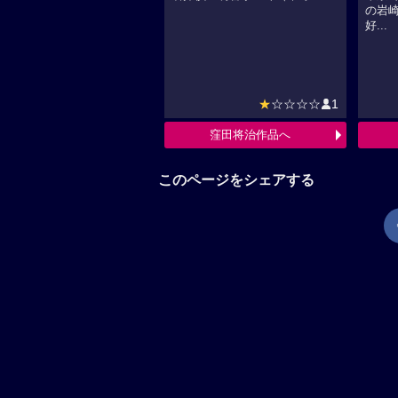
の岩
好...
★
☆☆☆☆
1
窪田将治作品へ
このページをシェアする