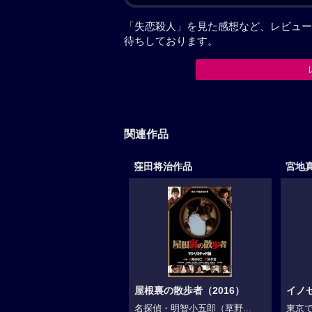
「失恋殺人」を見た感想など、レビュー
待ちしております。
関連作品
窪田将治作品
宮地
屋根裏の散歩者（2016）
イノセ
名探偵・明智小五郎（草野...
東京で