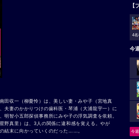
【
4名
今
南田収一（柳憂怜）は、美しい妻・みや子（宮地真
、夫妻のかかりつけの歯科医・琴浦（大浦龍宇一）に
、明智小五郎探偵事務所にみや子の浮気調査を依頼。
星野真里）は、3人の関係に違和感を覚える。やが
の結末に向かっていくのだった……。
今週