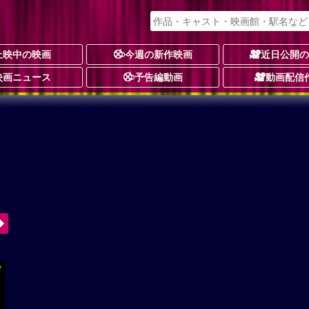
上映中の映画
今週の新作映画
近日公開
映画ニュース
予告編動画
動画配信