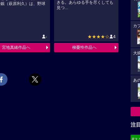
きる。あらゆる手を尽くしても
崎銀（萩原利久）は、野球
見つ...
カ
-
★★★★☆
4
宮地真緒作品へ
柳憂怜作品へ
大
あ
注
#ス