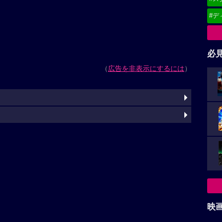
#デ
必
（
広告を非表示にするには
）
映