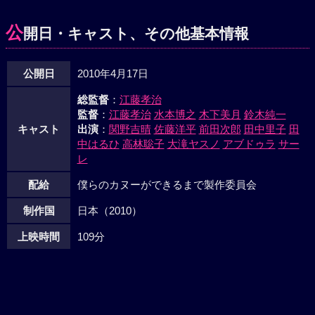
公
開日・キャスト、その他基本情報
公開日
2010年4月17日
総監督
：
江藤孝治
監督
：
江藤孝治
水本博之
木下美月
鈴木純一
キャスト
出演
：
関野吉晴
佐藤洋平
前田次郎
田中里子
田
中はるひ
高林聡子
大滝ヤスノ
アブドゥラ
サー
レ
配給
僕らのカヌーができるまで製作委員会
制作国
日本（2010）
上映時間
109分