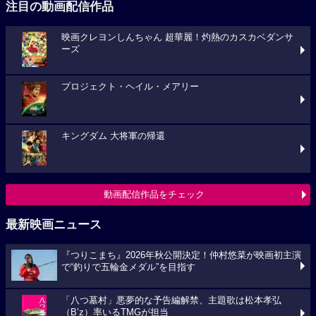
注目の動画配信作品
映画クレヨンしんちゃん 超華麗！灼熱のカスカベダンサ
ーズ
プロジェクト・ヘイル・メアリー
キングダム 大将軍の帰還
動画配信作品をチェック
最新映画ニュース
『つりこまち』2026年秋公開決定！仲村悠菜が映画初主演
で“釣りで五輪金メダル”を目指す
「八つ墓村」悪夢的な予告編解禁、主題歌は松本孝弘
（B’z）率いるTMGが担当