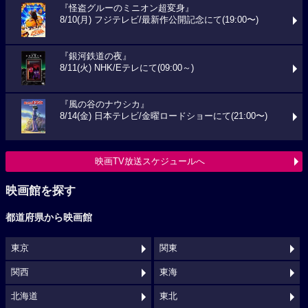
『怪盗グルーのミニオン超変身』
8/10(月) フジテレビ/最新作公開記念にて(19:00〜)
『銀河鉄道の夜』
8/11(火) NHK/Eテレにて(09:00～)
『風の谷のナウシカ』
8/14(金) 日本テレビ/金曜ロードショーにて(21:00〜)
映画TV放送スケジュールへ
映画館を探す
都道府県から映画館
東京
関東
関西
東海
北海道
東北