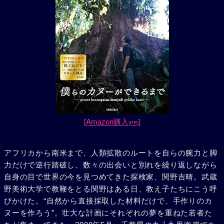
[Amazon購入
]
(PR)
アフリカから南米まで、人類拡散のルートを自らの腕力と脚
力だけで逆行踏破し、数々の出会いと別れを繰り返しながら
自身の目で世界の今を見つめてきた探検家、関野吉晴。武蔵
野美術大学で教鞭をとる関野はある日、教え子たちにこう呼
びかけた。“自然から直接採取した材料だけで、手作りのカ
ヌーを作ろう”。壮大な計画にそれぞれの夢を重ねた若者た