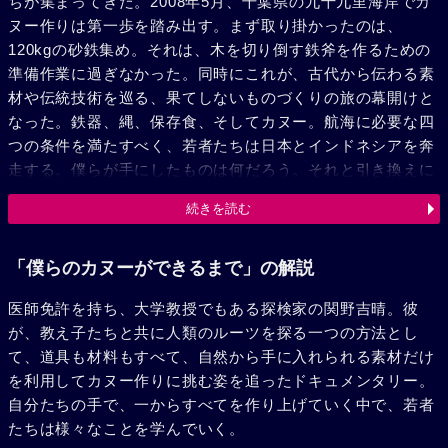
ちが集まってきた。2008年5月、千葉県の九十九里海岸でカ
ヌー作りは第一歩を踏み出す。まず取り掛かったのは、
120kgの砂鉄集め。それは、木を切り倒す鉄斧を作るための
準備作業に過ぎなかった。同時にこれが、古代から伝わる素
材や伝統技術を巡る、果てしないものづくりの旅の幕開けと
なった。鉄器、縄、保存食、そしてカヌー。航海に必要な四
つの条件を満たすべく、若者たちは日本とインドネシアを奔
走する。僕らが手にしたものは何だろう。それと引き換えに
失ってきたものとは。“つくる”ことを通して得られる幾多の
続きを読む
気づき。カメラは現在と未来を模索する若者たちの奮闘を追
う。
「僕らのカヌーができるまで」の解説
医師免許を持ち、大学教授でもある探検家の関野吉晴。彼
が、教え子たちと共に人類のルーツを探る一つの方法とし
て、道具も材料もすべて、自然から手に入れられる素材だけ
を利用してカヌー作りに挑む姿を追ったドキュメンタリー。
自分たちの手で、一からすべてを作り上げていく中で、若者
たちは様々なことを学んでいく。