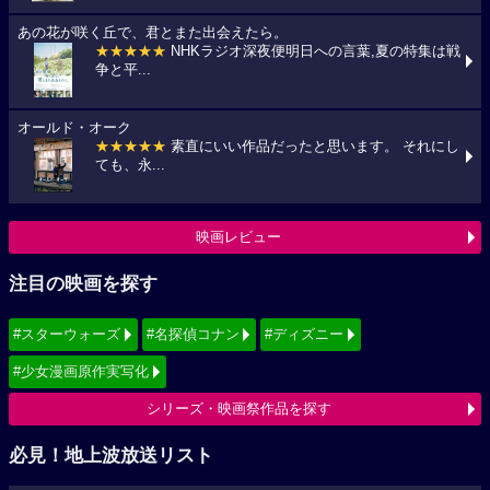
あの花が咲く丘で、君とまた出会えたら。
★★★★★
NHKラジオ深夜便明日への言葉,夏の特集は戦
争と平...
オールド・オーク
★★★★★
素直にいい作品だったと思います。 それにし
ても、永...
映画レビュー
注目の映画を探す
#スターウォーズ
#名探偵コナン
#ディズニー
#少女漫画原作実写化
シリーズ・映画祭作品を探す
必見！地上波放送リスト