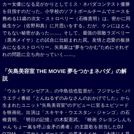
カー女優になる足がかりとしてミス・ネバダコンテスト優勝
を目指すのだった。小学校のソフトボールチームでエースを
務める11歳の次女・ストロベリー（石橋貴明）は、密かに同
級生ケン（佐野和真）に片思いをする。だが、ケンにはとん
でもない秘密があった……。そして、最強の宿敵ラズベリー
（黒木メイサ）との試合に仕組まれた罠。友情と恋愛の板挟
みになるストロベリー。矢島家は“夢をつかむ”ためにそれぞ
れの問題に立ち向かっていく……。
「矢島美容室 THE MOVIE 夢をつかまネバダ」の解
説
「ウルトラマンゼアス」の中島信也監督が、フジテレビ・バ
ラエティ番組『とんねるずのみなさんのおかげでした』から
生まれたユニット“矢島美容室”のデビューに至るエピソード
を映画化。出演は「スキヤキ・ウエスタン・ジャンゴ」の石
橋貴明、「明日の記憶」の木梨憲武、「映画 クレヨンしんち
ゃん ちょー嵐を呼ぶ金矛の勇者」の主題歌を担当したDJ
OZMA、「アサルトガールズ」の黒木メイサ、「大洗にも星