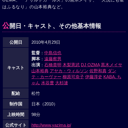
はふるなり」の山本裕典など。
公
開日・キャスト、その他基本情報
公開日
2010年4月29日
監督
：
中島信也
脚本
：
遠藤察男
出演
：
石橋貴明
木梨憲武
DJ OZMA
黒木メイサ
キャスト
山本裕典
アヤカ・ウィルソン
佐野和真
ダン
テ・カーヴァー
柳原可奈子
伊藤淳史
KABA. ち
ゃん
水谷豊
大杉漣
配給
松竹
制作国
日本（2010）
上映時間
98分
公式サイト
http://www.yazima.jp/