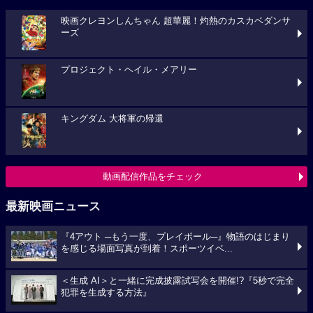
映画クレヨンしんちゃん 超華麗！灼熱のカスカベダンサ
ーズ
プロジェクト・ヘイル・メアリー
キングダム 大将軍の帰還
動画配信作品をチェック
最新映画ニュース
『4アウト ─もう一度、プレイボール─』物語のはじまり
を感じる場面写真が到着！スポーツイベ...
＜生成 AI＞と一緒に完成披露試写会を開催!?『5秒で完全
犯罪を生成する方法』