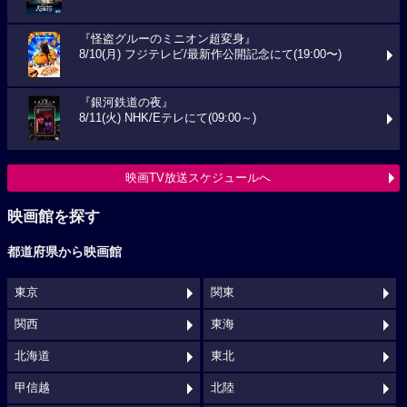
『怪盗グルーのミニオン超変身』
8/10(月) フジテレビ/最新作公開記念にて(19:00〜)
『銀河鉄道の夜』
8/11(火) NHK/Eテレにて(09:00～)
映画TV放送スケジュールへ
映画館を探す
都道府県から映画館
東京
関東
関西
東海
北海道
東北
甲信越
北陸