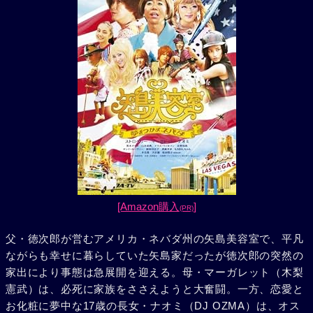
[Amazon購入
]
(PR)
父・徳次郎が営むアメリカ・ネバダ州の矢島美容室で、平凡
ながらも幸せに暮らしていた矢島家だったが徳次郎の突然の
家出により事態は急展開を迎える。母・マーガレット（木梨
憲武）は、必死に家族をささえようと大奮闘。一方、恋愛と
お化粧に夢中な17歳の長女・ナオミ（DJ OZMA）は、オス