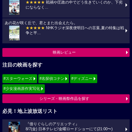
★★★★★
戦禍や圧政の中でどう生きていくのか、下劣
にならなく...
あの花が咲く丘で、君とまた出会えたら。
★★★★★
NHKラジオ深夜便明日への言葉,夏の特集は戦
争と平...
映画レビュー
注目の映画を探す
#スターウォーズ
#名探偵コナン
#ディズニー
#少女漫画原作実写化
シリーズ・映画祭作品を探す
必見！地上波放送リスト
『借りぐらしのアリエッティ』
8/7(金) 日本テレビ/金曜ロードショーにて(21:00〜)