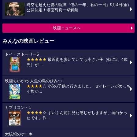
時空を超えた愛の軌跡『僕の一年、君の一日』9月4日(金)
公開決定！場面写真一挙解禁
映画ニュースへ
みんなの映画レビュー
トイ・ストーリー5
★★★★★
最近街を歩いていても小さい子（特に3、4歳
児）がi...
映画ちいかわ 人魚の島のひみつ
★★★★
☆ 小6の子供と行きました。 セイレーンがめっち
ゃ怖か...
カプリコン・1
★★★★
☆ ずいぶん前に見た感じがしますが、面白かっ
たです。作...
大統領のケーキ