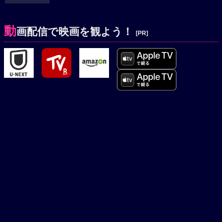
動
画配信で映画を観よう！
[PR]