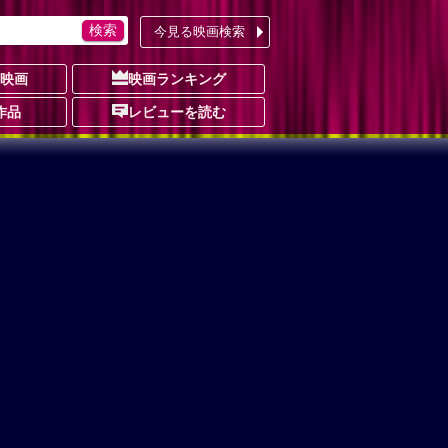
今見る映画検索
の映画
映画ランキング
作品
レビューを読む