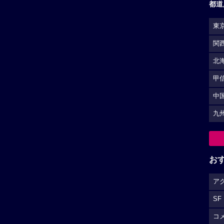
都道
東
関
北
甲
中
九
お
ア
SF
コ