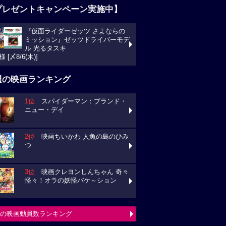
プレゼントキャンペーン実施中】
『仮面ライダーゼッツ さよならの
ミッション』ゼッツドライバーモデ
ル 光るタスキ
様 [〆8/6(木)]
週の映画ランキング
1位
スパイダーマン：ブランド・
ニュー・デイ
2位
映画ちいかわ 人魚の島のひみ
つ
3位
映画クレヨンしんちゃん 奇々
怪々！オラの妖怪バケ～ション
の映画動員数ランキング