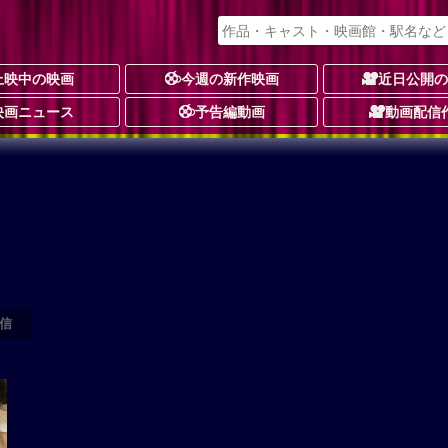
上映中の映画
今週の新作映画
近日公開
映画ニュース
予告編動画
動画配信
信