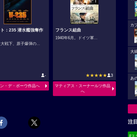
カ
ト：235 潜水艦強奪作
フランス組曲
1940年6月。ドイツ軍...
大戦下、原子爆弾の...
大
-
★★★★★
3
あ
ン・デ・ボーウ作品へ
マティアス・スーナールツ作品
へ
注
#ス