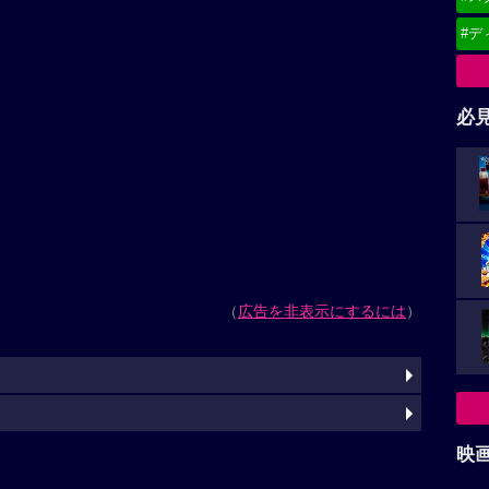
#デ
必
（
広告を非表示にするには
）
映