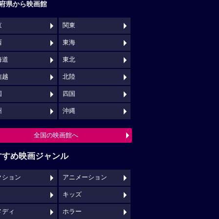
府県から映画館
京
関東
西
東海
海道
東北
信越
北陸
国
四国
州
沖縄
全国の映画館へ
すすめ映画ジャンル
クション
アニメーション
キッズ
メディ
ホラー