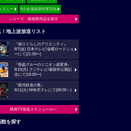
ィズニー
#少女漫画原作実写化
シリーズ・映画祭作品を探す
見！地上波放送リスト
『借りぐらしのアリエッティ』
8/7(金) 日本テレビ/金曜ロードショ
ーにて(21:00〜)
『怪盗グルーのミニオン超変身』
8/10(月) フジテレビ/最新作公開記
念にて(19:00〜)
『銀河鉄道の夜』
8/11(火) NHK/Eテレにて(09:00～)
映画TV放送スケジュールへ
画館を探す