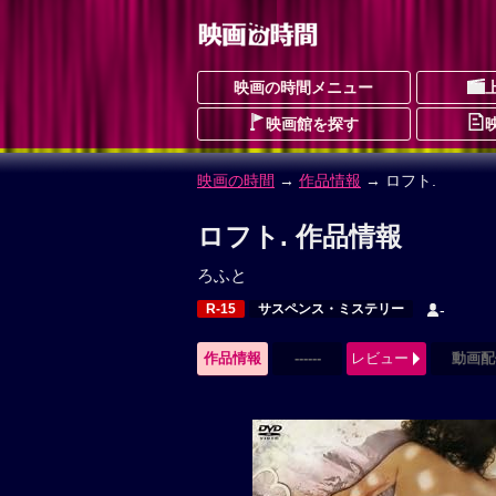
映画の時間メニュー
映画館を探す
映画の時間
→
作品情報
→ ロフト.
ロフト. 作品情報
ろふと
R-15
サスペンス・ミステリー
-
作品情報
------
レビュー
動画配