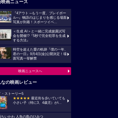
新映画ニュース
『4アウト ─もう一度、プレイボー
ル─』物語のはじまりを感じる場面
写真が到着！スポーツイベ...
＜生成 AI＞と一緒に完成披露試写
会を開催!?『5秒で完全犯罪を生成
する方法』
時空を超えた愛の軌跡『僕の一年、
君の一日』9月4日(金)公開決定！場
面写真一挙解禁
映画ニュースへ
んなの映画レビュー
イ・ストーリー5
★★★★★
最近街を歩いていても
小さい子（特に3、4歳児）がi...
画ちいかわ 人魚の島のひみつ