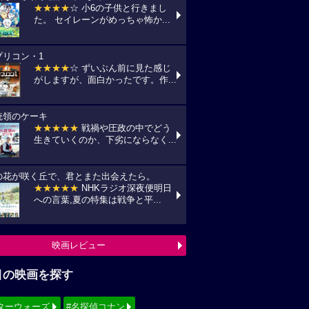
★★★★
☆ 小6の子供と行きまし
た。 セイレーンがめっちゃ怖か...
プリコン・1
★★★★
☆ ずいぶん前に見た感じ
がしますが、面白かったです。作...
統領のケーキ
★★★★★
戦禍や圧政の中でどう
生きていくのか、下劣にならなく...
の花が咲く丘で、君とまた出会えたら。
★★★★★
NHKラジオ深夜便明日
への言葉,夏の特集は戦争と平...
映画レビュー
目の映画を探す
ターウォーズ
#名探偵コナン