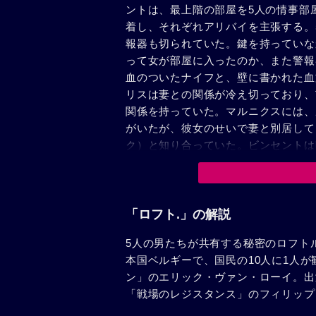
ントは、最上階の部屋を5人の情事部
着し、それぞれアリバイを主張する。
報器も切られていた。鍵を持っていな
って女が部屋に入ったのか、また警報
血のついたナイフと、壁に書かれた血
リスは妻との関係が冷え切っており、
関係を持っていた。マルニクスには、
がいたが、彼女のせいで妻と別居して
ク）と知り合っていた。ビンセントは
告げる。そのとき、不動産屋がドアベ
来たという。お互いに不信感を募らせ
たと告白する。その映像を消すよう話
トが彼らの妻や妹と関係を持つ様子が
「ロフト.」の解説
ラを見つけた4人が、ビンセントを犯
5人の男たちが共有する秘密のロフト
は刑事から、サラの出血は生きている
本国ベルギーで、国民の10人に1人
はロフトに向かう。
ン」のエリック・ヴァン・ローイ。出
「戦場のレジスタンス」のフィリップ