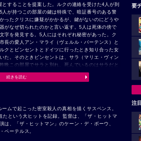
屋とすることを提案した。ルクの連絡を受けた4人が到
要
5人が持つこの部屋の鍵は特殊で、暗証番号のある警
かったクリスに嫌疑がかかるが、鍵がないのにどうや
器がなぜ切られたのかと言い返す。5人は死体の傍で
文字を発見する。5人にはそれぞれ秘密があった。ク
市長の愛人アン・マライ（ヴェルル・バーテンス）と
ルクとビンセントとドイツに行ったとき知り合った女
いた。そのときビンセントは、サラ（マリエ・ヴィン
昨晩この部屋でサラと別れ、死んでいるのはサラだと
ルを鳴らす。この部屋が売りに出され、サラに会いに
続きを読む
た一同がもめ始めると、ルクはこの部屋を盗撮してい
すビンセントが突然倒れる。その映像には、ビンセン
映っていた。そこで、遺書を残して睡眠薬自殺したサ
人に仕立て上げたのだった。事情聴取を終えたクリス
注
ルームで起こった密室殺人の真相を描くサスペンス。
うちのものだと聞かされる。真相を知るため、クリス
が観たという大ヒットを記録。監督は、「ザ・ヒットマ
演は、「ザ・ヒットマン」のケーン・デ・ボーウ、
・ペーテルス。