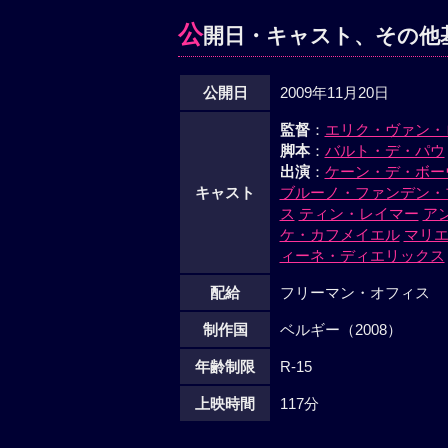
公
開日・キャスト、その他
公開日
2009年11月20日
監督
：
エリク・ヴァン・
脚本
：
バルト・デ・パウ
出演
：
ケーン・デ・ボー
キャスト
ブルーノ・ファンデン・
ス
ティン・レイマー
ア
ケ・カフメイエル
マリ
ィーネ・ディエリックス
配給
フリーマン・オフィス
制作国
ベルギー（2008）
年齢制限
R-15
上映時間
117分