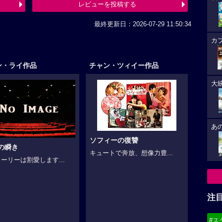
レビューを投稿する
最終更新日：2026-07-29 11:50:34
カ
ン・ライ作品
チャン・ツィイー作品
大
あ
ソフィーの復讐
0の瞬き
キュートで奔放、想像力豊...
ーリーは割愛します...
注
#ス