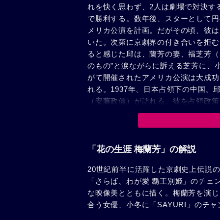
れを快く思わず、2人は劇場で対決す
で勝利する。数年後、スターとして円
メリカ公演を計画。だがその頃、彼は
いた。次第に京劇界の付き合いを拒む
ると感じた邱は、蘭芳の妻、福芝芳（
のもの”と涙ながらに訴える芝芳に、
がて開催されたアメリカ公演は大成功
れる。1937年、日本占領下の中国
（安藤政信）が訪れる。彼を占領政策
邱に蘭芳の説得を依頼する。追い詰め
それは、利用されまいとする彼のプラ
まう。その枕元で、心の支えにしてき
に邱は胸を打たれる。1945年、日
「花の生涯 梅蘭芳」の解説
楽屋へと向かう蘭芳。満員の客席には
20世紀前半に活躍した京劇史上伝説
た……。
「さらば、わが愛 覇王別姫」のチェ
な映像美とともに描く。梅蘭芳を演じ
合う女優、小冬に「SAYURI」のチ