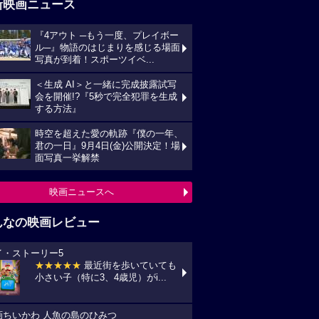
新映画ニュース
『4アウト ─もう一度、プレイボー
ル─』物語のはじまりを感じる場面
写真が到着！スポーツイベ...
＜生成 AI＞と一緒に完成披露試写
会を開催!?『5秒で完全犯罪を生成
する方法』
時空を超えた愛の軌跡『僕の一年、
君の一日』9月4日(金)公開決定！場
面写真一挙解禁
映画ニュースへ
んなの映画レビュー
イ・ストーリー5
★★★★★
最近街を歩いていても
小さい子（特に3、4歳児）がi...
画ちいかわ 人魚の島のひみつ