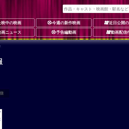
上映中の映画
今週の新作映画
近日公開
映画ニュース
予告編動画
動画配信
芳
報
信