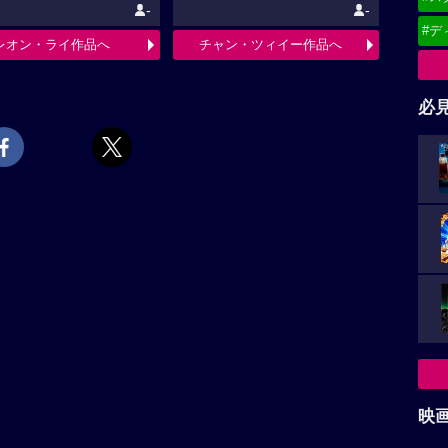
-
-
#デ
レオン・ライ作品へ
チャン・ツィイー作品へ
必
映