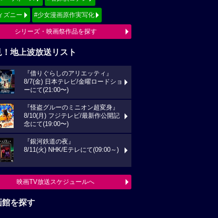
ィズニー
#少女漫画原作実写化
シリーズ・映画祭作品を探す
見！地上波放送リスト
『借りぐらしのアリエッティ』
8/7(金) 日本テレビ/金曜ロードショ
ーにて(21:00〜)
『怪盗グルーのミニオン超変身』
8/10(月) フジテレビ/最新作公開記
念にて(19:00〜)
『銀河鉄道の夜』
8/11(火) NHK/Eテレにて(09:00～)
映画TV放送スケジュールへ
画館を探す