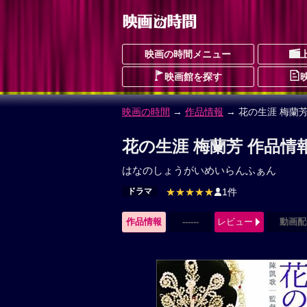
映画の時間メニュー
映画館を探す
映画の時間
→
作品情報
→ 花の生涯 梅蘭
花の生涯 梅蘭芳 作品情
はなのしょうがいめいらんふぁん
ドラマ
★★★★★
1件
作品情報
------
レビュー
動画配