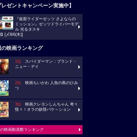
プレゼントキャンペーン実施中】
『仮面ライダーゼッツ さよならの
ミッション』ゼッツドライバーモデ
ル 光るタスキ
様 [〆8/6(木)]
週の映画ランキング
1位
スパイダーマン：ブランド・
ニュー・デイ
2位
映画ちいかわ 人魚の島のひみ
つ
3位
映画クレヨンしんちゃん 奇々
怪々！オラの妖怪バケ～ション
の映画動員数ランキング