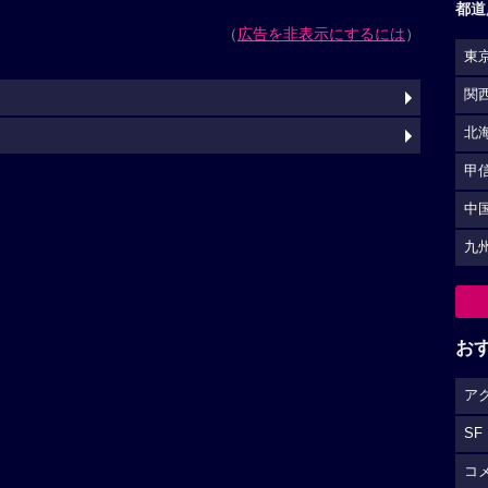
都道
（
広告を非表示にするには
）
東
関
北
甲
中
九
お
ア
SF
コ