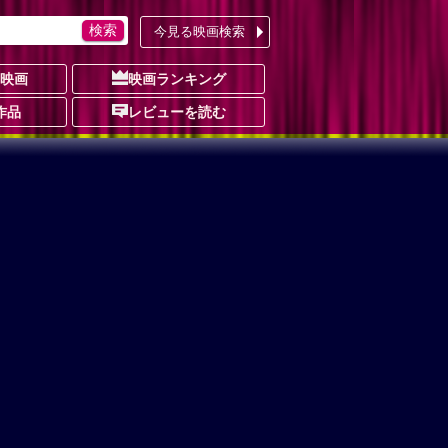
今見る映画検索
の映画
映画ランキング
作品
レビューを読む