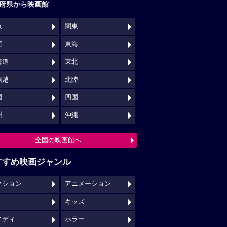
府県から映画館
京
関東
西
東海
海道
東北
信越
北陸
国
四国
州
沖縄
全国の映画館へ
すすめ映画ジャンル
クション
アニメーション
キッズ
メディ
ホラー