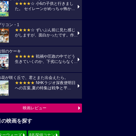
★★★★
☆ 小6の子供と行きまし
た。 セイレーンがめっちゃ怖か...
プリコン・1
★★★★
☆ ずいぶん前に見た感じ
がしますが、面白かったです。作...
統領のケーキ
★★★★★
戦禍や圧政の中でどう
生きていくのか、下劣にならなく...
の花が咲く丘で、君とまた出会えたら。
★★★★★
NHKラジオ深夜便明日
への言葉,夏の特集は戦争と平...
映画レビュー
目の映画を探す
ターウォーズ
#名探偵コナン