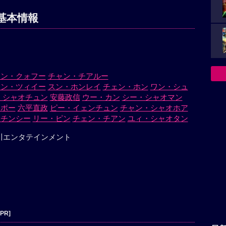
基本情報
ェン・クォフー
チャン・チアルー
ャン・ツィイー
スン・ホンレイ
チェン・ホン
ワン・シュ
・シャオチュン
安藤政信
ウー・カン
シー・シャオマン
・ポー
六平直政
ピー・イェンチュン
チャン・シャオホア
・チンシー
リー・ピン
チェン・チアン
ユィ・シャオタン
川エンタテインメント
[PR]