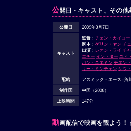
公
開日・キャスト、その他
公開日
2009年3月7日
監督
：
チェン・カイコー
脚本
：
ゲリン・ヤン
チ
出演
：
レオン・ライ
チ
キャスト
エチー
イン・ター
ユィ
パン・ユエミン
チエン
リー・ミンチェン
シウ
配給
アスミック・エース=角
制作国
中国（2008）
上映時間
147分
動
画配信で映画を観よう！