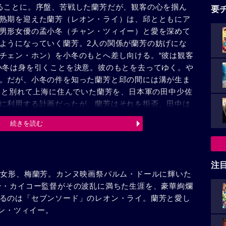
ることに。序盤、苦戦した蘭芳だが、観客の心を掴ん
要
熟期を迎えた蘭芳（レオン・ライ）は、邱とともにア
男形女優の孟小冬（チャン・ツィイー）と愛を深めて
ようになっていく蘭芳。2人の関係が蘭芳の妨げにな
チェン・ホン）を小冬のもとへ差し向ける。“彼は観客
小冬は身を引くことを決意。彼のもとを去ってゆく。や
。だが、小冬の件を知った蘭芳と邱の間には溝が生ま
。邱と別れて上海に住んでいた蘭芳を、日本軍の田中少佐
に利用する計画だったが、蘭芳はそれを拒否。田中は
られた蘭芳は命の危険を冒して自らにチフスを注射。
続きを読む
イドの表れだったが、その代償として病床に伏してし
た伯父の手紙を邱に見せる欄芳。その愛情溢れる手紙
本が降伏すると蘭芳は舞台に復帰。大勢の人に迎えられ、
、幕が開くのを万感の思いで見守る邱の姿があっ
注
の女形、梅蘭芳。カンヌ映画祭パルム・ドールに輝いた
ン・カイコー監督がその波乱に満ちた生涯を、豪華絢爛
るのは「セブンソード」のレオン・ライ。蘭芳と愛し
ャン・ツィイー。