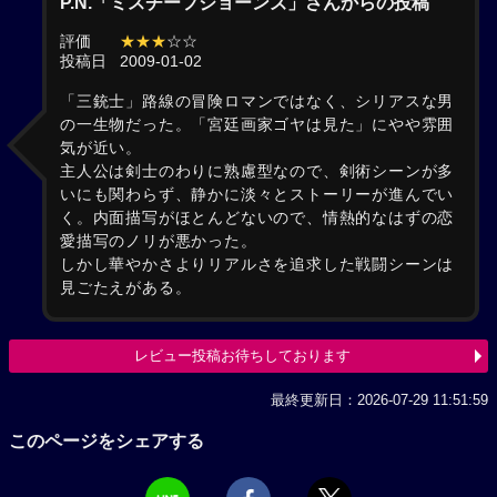
P.N.「ミスチーフジョーンズ」さんからの投稿
評価
★★★
☆☆
投稿日
2009-01-02
「三銃士」路線の冒険ロマンではなく、シリアスな男
の一生物だった。「宮廷画家ゴヤは見た」にやや雰囲
気が近い。
主人公は剣士のわりに熟慮型なので、剣術シーンが多
いにも関わらず、静かに淡々とストーリーが進んでい
く。内面描写がほとんどないので、情熱的なはずの恋
愛描写のノリが悪かった。
しかし華やかさよりリアルさを追求した戦闘シーンは
見ごたえがある。
レビュー投稿お待ちしております
最終更新日：2026-07-29 11:51:59
このページをシェアする