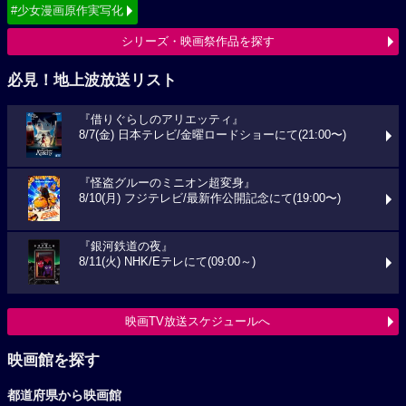
#少女漫画原作実写化
シリーズ・映画祭作品を探す
必見！地上波放送リスト
『借りぐらしのアリエッティ』
8/7(金) 日本テレビ/金曜ロードショーにて(21:00〜)
『怪盗グルーのミニオン超変身』
8/10(月) フジテレビ/最新作公開記念にて(19:00〜)
『銀河鉄道の夜』
8/11(火) NHK/Eテレにて(09:00～)
映画TV放送スケジュールへ
映画館を探す
都道府県から映画館