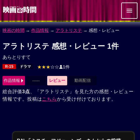
映画の時間
→
作品情報
→
アラトリステ
→ 感想・レビュー
アラトリステ 感想・レビュー 1件
あらとりすて
R-15
ドラマ
★★★
☆☆
1件
作品情報
------
レビュー
動画配信
総合評価
3点
、「アラトリステ」を見た方の感想・レビュー
情報です。投稿は
こちら
から受け付けております。