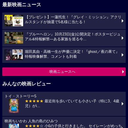
最新映画ニュース
【プレゼント】一蓮托生！『グレイ・ミッション』アクリ
ルスタンドが抽選で5名様に当たる！
『ブルーヘロン』10月23日(金)公開決定！ポスタービジュ
アル&特報解禁―ある家族を巡る今...
堀田真由・高橋一生が声優に決定！『ghost／夜の果て』
特報映像解禁、コメントも到着
映画ニュースへ
みんなの映画レビュー
トイ・ストーリー5
★★★★★
最近街を歩いていても小さい子（特に3、4歳
児）がi...
映画ちいかわ 人魚の島のひみつ
★★★★
☆ 小6の子供と行きました。 セイレーンがめっち