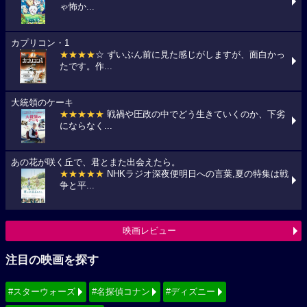
ゃ怖か...
カプリコン・1
★★★★
☆ ずいぶん前に見た感じがしますが、面白かっ
たです。作...
大統領のケーキ
★★★★★
戦禍や圧政の中でどう生きていくのか、下劣
にならなく...
あの花が咲く丘で、君とまた出会えたら。
★★★★★
NHKラジオ深夜便明日への言葉,夏の特集は戦
争と平...
映画レビュー
注目の映画を探す
#スターウォーズ
#名探偵コナン
#ディズニー