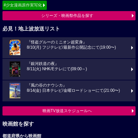
#少女漫画原作実写化
シリーズ・映画祭作品を探す
必見！地上波放送リスト
『怪盗グルーのミニオン超変身』
8/10(月) フジテレビ/最新作公開記念にて(19:00〜)
『銀河鉄道の夜』
8/11(火) NHK/Eテレにて(09:00～)
『風の谷のナウシカ』
8/14(金) 日本テレビ/金曜ロードショーにて(21:00〜)
映画TV放送スケジュールへ
映画館を探す
都道府県から映画館