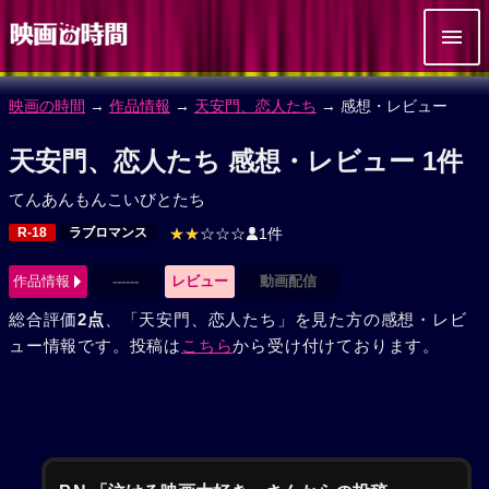
映画の時間
→
作品情報
→
天安門、恋人たち
→ 感想・レビュー
天安門、恋人たち 感想・レビュー 1件
てんあんもんこいびとたち
R-18
ラブロマンス
★★
☆☆☆
1件
作品情報
------
レビュー
動画配信
総合評価
2点
、「天安門、恋人たち」を見た方の感想・レビ
ュー情報です。投稿は
こちら
から受け付けております。