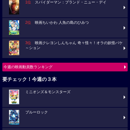
1位
スパイダーマン：ブランド・ニュー・デイ
2位
映画ちいかわ 人魚の島のひみつ
3位
映画クレヨンしんちゃん 奇々怪々！オラの妖怪バケ
～ション
今週の映画動員数ランキング
要チェック！今週の３本
ミニオンズ＆モンスターズ
ブルーロック