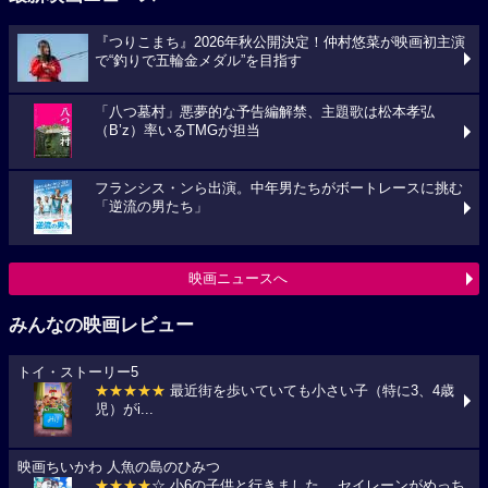
『つりこまち』2026年秋公開決定！仲村悠菜が映画初主演
で“釣りで五輪金メダル”を目指す
「八つ墓村」悪夢的な予告編解禁、主題歌は松本孝弘
（B’z）率いるTMGが担当
フランシス・ンら出演。中年男たちがボートレースに挑む
「逆流の男たち」
映画ニュースへ
みんなの映画レビュー
トイ・ストーリー5
★★★★★
最近街を歩いていても小さい子（特に3、4歳
児）がi...
映画ちいかわ 人魚の島のひみつ
★★★★
☆ 小6の子供と行きました。 セイレーンがめっち