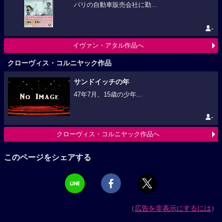
パリの自動車販売会社に勤...
-
イヴァン・アタル作品へ
クローヴィス・コルニヤック作品
サンドイッチの年
47年7月、15歳の少年...
-
クローヴィス・コルニヤック作品へ
このページをシェアする
（
広告を非表示にするには
）