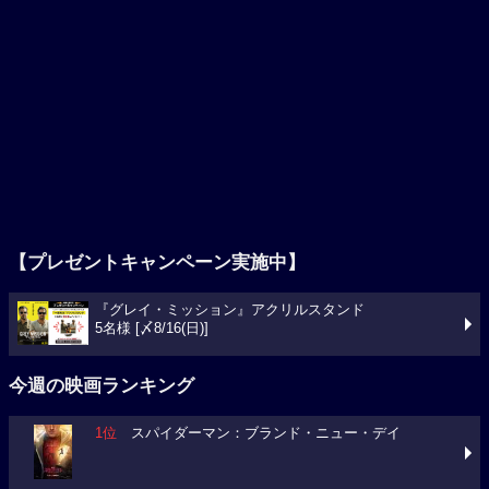
【プレゼントキャンペーン実施中】
『グレイ・ミッション』アクリルスタンド
5名様 [〆8/16(日)]
今週の映画ランキング
1位
スパイダーマン：ブランド・ニュー・デイ