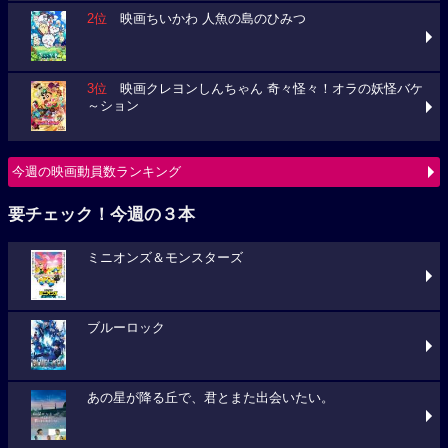
2位
映画ちいかわ 人魚の島のひみつ
3位
映画クレヨンしんちゃん 奇々怪々！オラの妖怪バケ
～ション
今週の映画動員数ランキング
要チェック！今週の３本
ミニオンズ＆モンスターズ
ブルーロック
あの星が降る丘で、君とまた出会いたい。