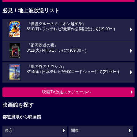
必見！地上波放送リスト
『怪盗グルーのミニオン超変身』
8/10(月) フジテレビ/最新作公開記念にて(19:00〜)
『銀河鉄道の夜』
8/11(火) NHK/Eテレにて(09:00～)
『風の谷のナウシカ』
8/14(金) 日本テレビ/金曜ロードショーにて(21:00〜)
映画TV放送スケジュールへ
映画館を探す
都道府県から映画館
東京
関東