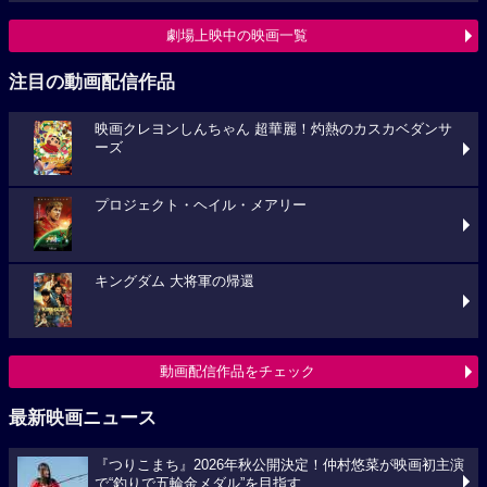
劇場上映中の映画一覧
注目の動画配信作品
映画クレヨンしんちゃん 超華麗！灼熱のカスカベダンサ
ーズ
プロジェクト・ヘイル・メアリー
キングダム 大将軍の帰還
動画配信作品をチェック
最新映画ニュース
『つりこまち』2026年秋公開決定！仲村悠菜が映画初主演
で“釣りで五輪金メダル”を目指す