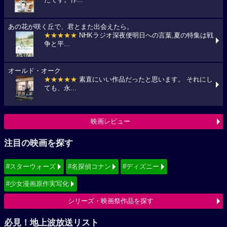
たです。作...
あの花が咲く丘で、君とまた出会えたら。
★★★★★
NHKラジオ深夜便明日への言葉,夏の特集は戦
争と平...
オールド・オーク
★★★★★
素直にいい作品だったと思います。 それにし
ても、永...
映画レビュー
注目の映画を探す
#スターウォーズ
#名探偵コナン
#ディズニー
#少女漫画原作実写化
シリーズ・映画祭作品を探す
必見！地上波放送リスト