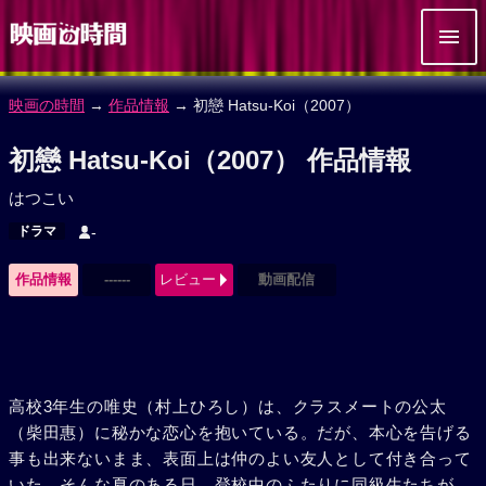
映画の時間
→
作品情報
→ 初戀 Hatsu-Koi（2007）
初戀 Hatsu-Koi（2007） 作品情報
はつこい
ドラマ
-
作品情報
------
レビュー
動画配信
高校3年生の唯史（村上ひろし）は、クラスメートの公太
（柴田惠）に秘かな恋心を抱いている。だが、本心を告げる
事も出来ないまま、表面上は仲のよい友人として付き合って
いた。そんな夏のある日、登校中のふたりに同級生たちが