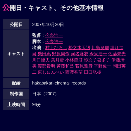
公
開日・キャスト、その他基本情報
公開日
2007年10月20日
監督
：
今泉浩一
脚本
：
今泉浩一
出演
：
村上ひろし
松之木天辺
川島良耶
堀江進
キャスト
司
柴田惠
野原周作
河名麻衣
今泉浩一
佐藤未光
川口隆夫
葉月螢
小林節彦
弥次子喜多子
伊藤清
美
渡部貴明
斉藤和己
荻原雅彦
平野俊一
岡田英
二
東じゅんぺい
西澤香苗
田口弘樹
配給
hakabakari-cinema+records
制作国
日本（2007）
上映時間
96分