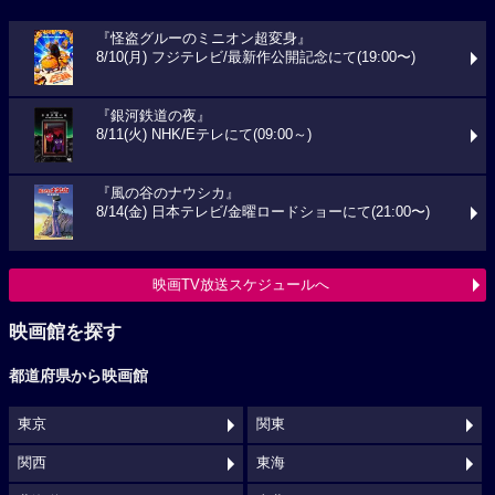
『怪盗グルーのミニオン超変身』
8/10(月) フジテレビ/最新作公開記念にて(19:00〜)
『銀河鉄道の夜』
8/11(火) NHK/Eテレにて(09:00～)
『風の谷のナウシカ』
8/14(金) 日本テレビ/金曜ロードショーにて(21:00〜)
映画TV放送スケジュールへ
映画館を探す
都道府県から映画館
東京
関東
関西
東海