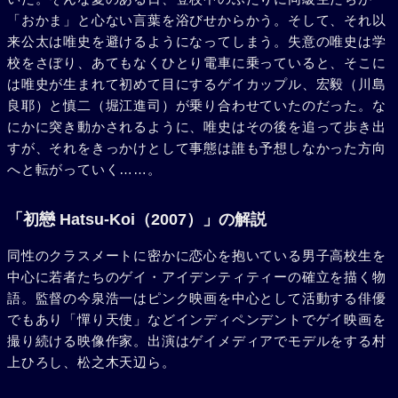
「おかま」と心ない言葉を浴びせからかう。そして、それ以
来公太は唯史を避けるようになってしまう。失意の唯史は学
校をさぼり、あてもなくひとり電車に乗っていると、そこに
は唯史が生まれて初めて目にするゲイカップル、宏毅（川島
良耶）と慎二（堀江進司）が乗り合わせていたのだった。な
にかに突き動かされるように、唯史はその後を追って歩き出
すが、それをきっかけとして事態は誰も予想しなかった方向
へと転がっていく……。
「初戀 Hatsu-Koi（2007）」の解説
同性のクラスメートに密かに恋心を抱いている男子高校生を
中心に若者たちのゲイ・アイデンティティーの確立を描く物
語。監督の今泉浩一はピンク映画を中心として活動する俳優
でもあり「憚り天使」などインディペンデントでゲイ映画を
撮り続ける映像作家。出演はゲイメディアでモデルをする村
上ひろし、松之木天辺ら。