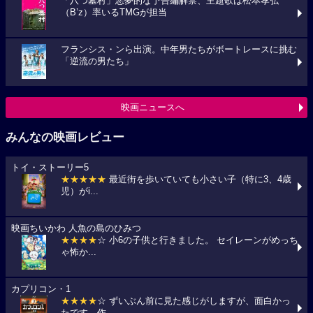
「八つ墓村」悪夢的な予告編解禁、主題歌は松本孝弘
（B’z）率いるTMGが担当
フランシス・ンら出演。中年男たちがボートレースに挑む
「逆流の男たち」
映画ニュースへ
みんなの映画レビュー
トイ・ストーリー5
★★★★★
最近街を歩いていても小さい子（特に3、4歳
児）がi...
映画ちいかわ 人魚の島のひみつ
★★★★
☆ 小6の子供と行きました。 セイレーンがめっち
ゃ怖か...
カプリコン・1
★★★★
☆ ずいぶん前に見た感じがしますが、面白かっ