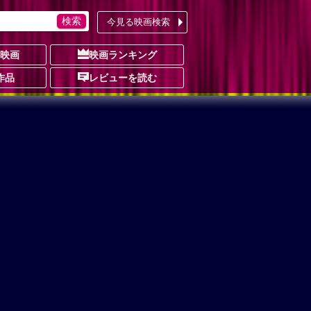
今見る映画検索
の映画
映画ランキング
作品
レビューを読む