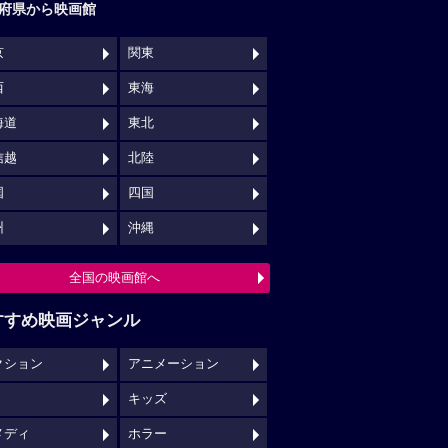
府県から映画館
京
関東
西
東海
海道
東北
信越
北陸
国
四国
州
沖縄
全国の映画館へ
すすめ映画ジャンル
クション
アニメーション
キッズ
メディ
ホラー