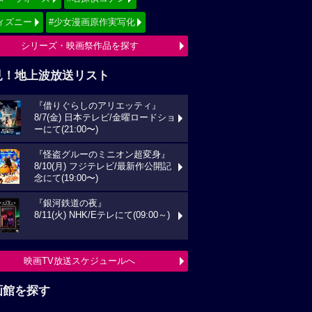
ィズニー
#少女漫画原作実写化
シリーズ・映画祭作品を探す
見！地上波放送リスト
『借りぐらしのアリエッティ』
8/7(金) 日本テレビ/金曜ロードショ
ーにて(21:00〜)
『怪盗グルーのミニオン超変身』
8/10(月) フジテレビ/最新作公開記
念にて(19:00〜)
『銀河鉄道の夜』
8/11(火) NHK/Eテレにて(09:00～)
映画TV放送スケジュールへ
画館を探す