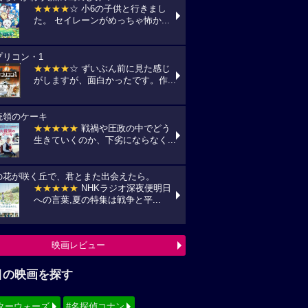
★★★★
☆ 小6の子供と行きまし
た。 セイレーンがめっちゃ怖か...
プリコン・1
★★★★
☆ ずいぶん前に見た感じ
がしますが、面白かったです。作...
統領のケーキ
★★★★★
戦禍や圧政の中でどう
生きていくのか、下劣にならなく...
の花が咲く丘で、君とまた出会えたら。
★★★★★
NHKラジオ深夜便明日
への言葉,夏の特集は戦争と平...
映画レビュー
目の映画を探す
ターウォーズ
#名探偵コナン