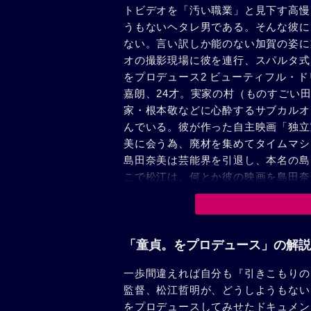
トビデオを「汚い職業」と見下す高慢
うもないヘタレ男である。そんな彼に
ない。言い訳しか能のない加賀の姿に
オの撮影現場に彼を連行、スパルタ式
をプロデュース2 ビューティフル・
嘉朗、24才。実家の村（ものすごい
家・根本敬などに心酔するサブカルオ
んでいる。彼が作った自主映画「独立
美に会う為、廃材を集めてタイムマシ
島田奈美は芸能界を引退し、本名の島
こで松江は、何とか彼の映画を島田奈
「童貞。をプロデュース」の解説
一歩間違えれば自分も『引きこもりの
監督、松江哲明が、どうしようもない
をプロデュースしてみせたドキュメン