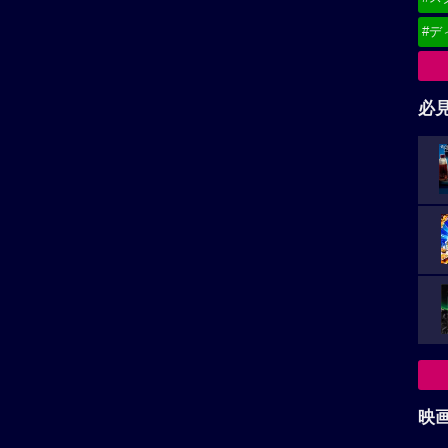
#デ
必
映