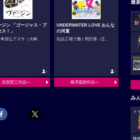
最
ージン 「ゴージャス・プ
UNDERWATER LOVE おんな
セス！」
の河童
卑屈なアズサ（大崎...
缶詰工場で働く明日香（正...
-
-
加賀賢三作品へ
梅澤嘉朗作品へ
み
ト
映