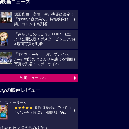
新映画ニュース
堀田真由・高橋一生が声優に決定！
『ghost／夜の果て』特報映像解
禁、コメントも到着
『みらいしのほこう』11月7日(土)
より公開決定！ポスタービジュアル
&場面写真が到着
『4アウト ─もう一度、プレイボー
ル─』物語のはじまりを感じる場面
写真が到着！スポーツイベ...
映画ニュースへ
んなの映画レビュー
イ・ストーリー5
★★★★★
最近街を歩いていても
小さい子（特に3、4歳児）がi...
画ちいかわ 人魚の島のひみつ