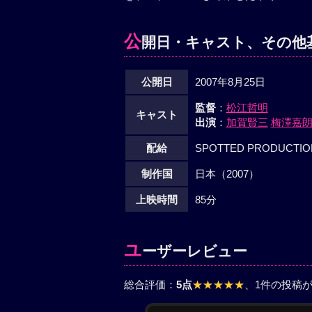
公
開日・キャスト、その他
公開日
2007年8月25日
監督
：
松江哲明
キャスト
出演
：
加賀賢三
梅澤嘉
配給
SPOTTED PRODUCTIO
制作国
日本（2007）
上映時間
85分
ユ
ーザーレビュー
総合評価：
5点
★★★★★
、1件の投稿