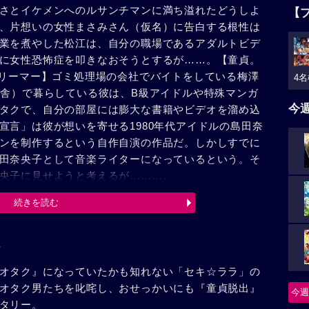
さとイケメンへのルサンチマンに満ち溢れたどうしよ
【
、片想いの女性まさみさん（仮名）に告白する根性は
業を煮やした松江は、自分の職場であるアダルトビデ
に女性恐怖症を叩きなおそうとするが……。【童貞。
ドリーマー】ゴミ処理場の会社でバイトをしている梅澤
4名
田舎）で暮らしている彼は、B級アイドルや特殊マンガ
今
タクで、自分の部屋には膨大な書籍やビデオを溜め込
宣言」は彼が想いを寄せる1980年代アイドルの島田奈
ンを制作するという自作自演の作品だ。しかしすでに
田奈央子として音楽ライターになっているという。そ
央子に見せようと考えるが………。
続きを読む
オタク』になっていたかも知れない「セキ☆ララ」の
オタク男たちを叱咤し、おせっかいにも『童貞脱出』
今週
タリー。