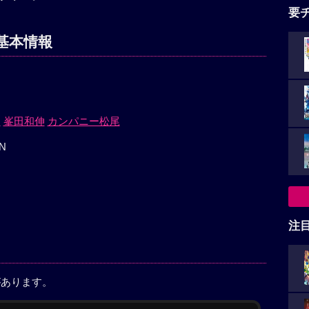
要
基本情報
朗
峯田和伸
カンパニー松尾
N
注
があります。