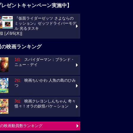
プレゼントキャンペーン実施中】
『仮面ライダーゼッツ さよならの
ミッション』ゼッツドライバーモデ
ル 光るタスキ
様 [〆8/6(木)]
週の映画ランキング
1位
スパイダーマン：ブランド・
ニュー・デイ
2位
映画ちいかわ 人魚の島のひみ
つ
3位
映画クレヨンしんちゃん 奇々
怪々！オラの妖怪バケ～ション
の映画動員数ランキング