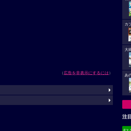
カ
大
（
広告を非表示にするには
）
あ
注
#ス