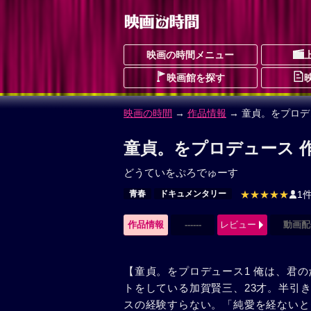
映画の時間メニュー
映画館を探す
映画の時間
→
作品情報
→ 童貞。をプロデ
童貞。をプロデュース 
どうていをぷろでゅーす
青春
ドキュメンタリー
★★★★★
1
作品情報
------
レビュー
動画配
【童貞。をプロデュース1 俺は、君
トをしている加賀賢三、23才。半引
スの経験すらない。「純愛を経ないと