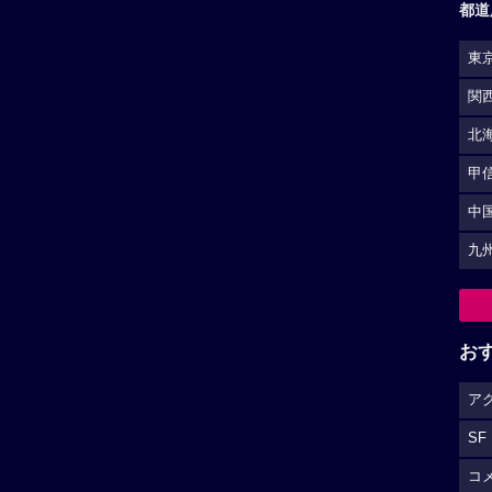
都道
東
関
北
甲
中
九
お
ア
SF
コ