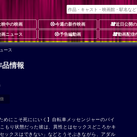
上映中の映画
今週の新作映画
近日公開
映画ニュース
予告編動画
動画配信
ュース
作品情報
件
信
のためにこそ死ににいく】自転車メッセンジャーのバイ
きこもり状態だった彼は、異性とはセックスどころかキ
セックスはできない」などとうそぶきながら、アダル