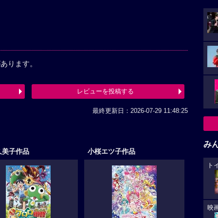
があります。
レビューを投稿する
最終更新日：2026-07-29 11:48:25
み
久美子作品
小桜エツ子作品
ト
映