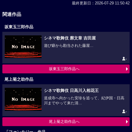
最終更新日：2026-07-29 11:50:42
関連作品
坂東玉三郎作品
シネマ歌舞伎 廓文章 吉田屋
遊び癖から勘当された藤屋...
-
坂東玉三郎作品へ
尾上菊之助作品
シネマ歌舞伎 日高川入相花王
道成寺へ向かった安珍を追って、紀伊国・日高
川までやって来た清...
-
尾上菊之助作品へ
「ファンタジー」作品