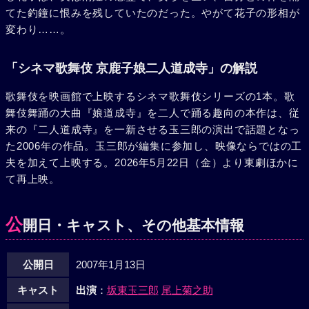
てた釣鐘に恨みを残していたのだった。やがて花子の形相が
変わり……。
「シネマ歌舞伎 京鹿子娘二人道成寺」の解説
歌舞伎を映画館で上映するシネマ歌舞伎シリーズの1本。歌
舞伎舞踊の大曲『娘道成寺』を二人で踊る趣向の本作は、従
来の『二人道成寺』を一新させる玉三郎の演出で話題となっ
た2006年の作品。玉三郎が編集に参加し、映像ならではの工
夫を加えて上映する。2026年5月22日（金）より東劇ほかに
て再上映。
公
開日・キャスト、その他基本情報
公開日
2007年1月13日
キャスト
出演
：
坂東玉三郎
尾上菊之助