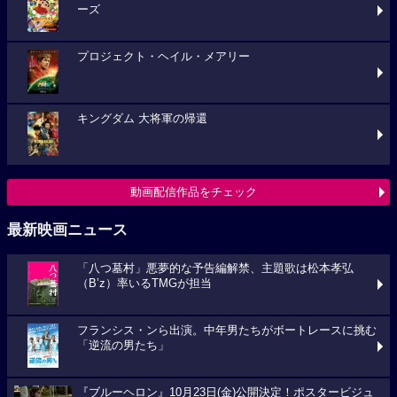
ーズ
プロジェクト・ヘイル・メアリー
キングダム 大将軍の帰還
動画配信作品をチェック
最新映画ニュース
「八つ墓村」悪夢的な予告編解禁、主題歌は松本孝弘
（B’z）率いるTMGが担当
フランシス・ンら出演。中年男たちがボートレースに挑む
「逆流の男たち」
『ブルーヘロン』10月23日(金)公開決定！ポスタービジュ