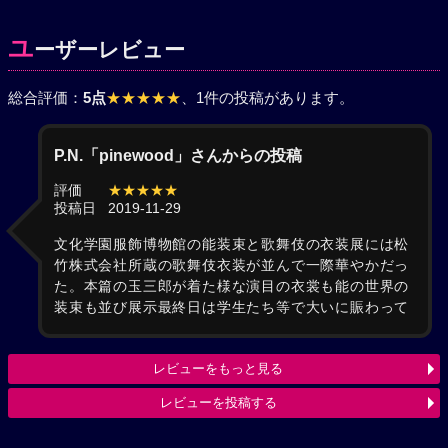
ユ
ーザーレビュー
総合評価：
5点
★★★★★
、1件の投稿があります。
P.N.「pinewood」さんからの投稿
評価
★★★★★
投稿日
2019-11-29
文化学園服飾博物館の能装束と歌舞伎の衣装展には松
竹株式会社所蔵の歌舞伎衣装が並んで一際華やかだっ
た。本篇の玉三郎が着た様な演目の衣裳も能の世界の
装束も並び展示最終日は学生たち等で大いに賑わって
レビューをもっと見る
レビューを投稿する