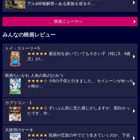
アル&特報解禁―ある家族を巡る今...
映画ニュースへ
みんなの映画レビュー
トイ・ストーリー5
★★★★★
最近街を歩いていても小さい子（特に3、4歳
児）がi...
映画ちいかわ 人魚の島のひみつ
★★★★
☆ 小6の子供と行きました。 セイレーンがめっち
ゃ怖か...
カプリコン・1
★★★★
☆ ずいぶん前に見た感じがしますが、面白かっ
たです。作...
大統領のケーキ
★★★★★
戦禍や圧政の中でどう生きていくのか、下劣