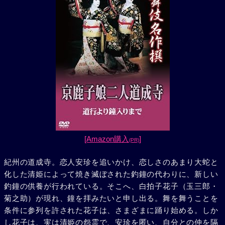
[Amazon購入
]
(PR)
紀州の道成寺。恋人安珍を追いかけ、恋しさのあまり大蛇と
化した清姫によって焼き滅ぼされた釣鐘の代わりに、新しい
釣鐘の供養が行われている。そこへ、白拍子花子（玉三郎・
菊之助）が現れ、鐘を拝みたいと申し出る。舞を舞うことを
条件に参列を許された花子は、さまざまに踊り始める。しか
し花子は、実は清姫の怨霊で、安珍を匿い、自分との仲を隔