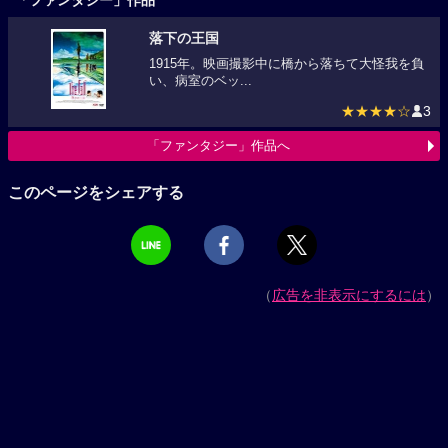
落下の王国
1915年。映画撮影中に橋から落ちて大怪我を負
い、病室のベッ...
★★★★☆
3
「ファンタジー」作品へ
このページをシェアする
（
広告を非表示にするには
）