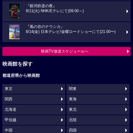
『銀河鉄道の夜』
8/11(火) NHK/Eテレにて(09:00～)
『風の谷のナウシカ』
8/14(金) 日本テレビ/金曜ロードショーにて(21:00〜)
映画TV放送スケジュールへ
映画館を探す
都道府県から映画館
東京
関東
関西
東海
北海道
東北
甲信越
北陸
中国
四国