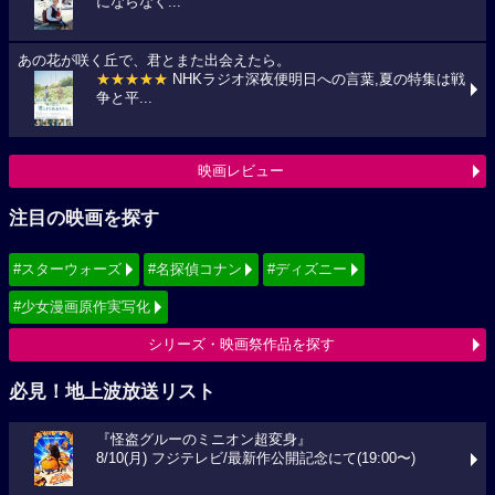
にならなく...
あの花が咲く丘で、君とまた出会えたら。
★★★★★
NHKラジオ深夜便明日への言葉,夏の特集は戦
争と平...
映画レビュー
注目の映画を探す
#スターウォーズ
#名探偵コナン
#ディズニー
#少女漫画原作実写化
シリーズ・映画祭作品を探す
必見！地上波放送リスト
『怪盗グルーのミニオン超変身』
8/10(月) フジテレビ/最新作公開記念にて(19:00〜)