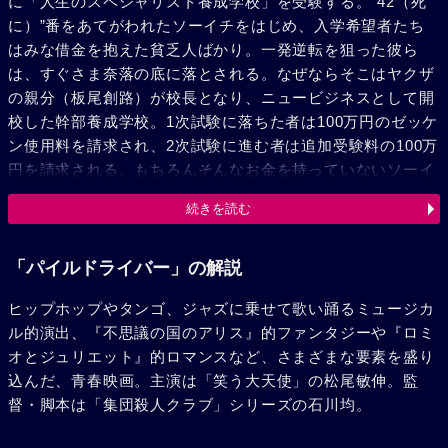
に「人生のスペシャリスト養成学校」を受験する。“42（死
に）”番をあてがわれたソーイチをはじめ、入学希望者たち
はみな借金を抱えた貧乏人ばかり。一発逆転を狙った彼ら
は、すぐさま奈落の底に落とされる。なぜならそこはヤクザ
の親分（板尾創路）が校長となり、ニュービジネスとして開
校した幹部養成学校。1次試験に落ちた者は100万円のゼッケ
ン使用料を請求され、2次試験に進む者は追加受験料の100万
円を請求される。もちろんそんなお金を持っていないソーイ
チは、その日から特別講習という名の下に、下っ端やくざと
続きを読む
してこき使われるのだった。逃げ出そうにも、1次試験合格
祝いとして首にはめてもらったチョーカーには、リモコン式
の爆弾が埋め込まれている。ソーイチとセイジ、デイブ、リ
「パイルドライバー」の解説
ーの4人は、公園のビニールハウスに暮らす元ヤクザでアル
ヒップホップやタンゴ、ジャズに乗せて歌い踊るミュージカ
中の教官鬼ハム（麿赤兒）に、ヤクザのイロハをたたき込ま
ル的演出、『不思議の国のアリス』的ファンタジーや『ロミ
れる。それをこなすうちに4人はお互いにそれぞれが抱えて
オとジュリエット』的ロマンスなど、さまざまな要素を盛り
いる過去や動機を知るようになり、ソーイチは鬼ハムに「ハ
込んだ、青春映画。主演は「笑う大天使」の松尾敏伸。監
ッタリでもいいから自信を持て！」と個人的に指導を受ける
督・脚本は「集団殺人クラブ」シリーズの石川均。
が……。