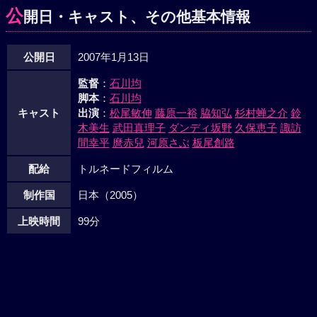
公
開日・キャスト、その他基本情報
公開日
2007年1月13日
監督
：
石川均
脚本
：
石川均
キャスト
出演
：
松尾敏伸
藤原一裕
脇知弘
杉村蝉之介
鈴
木美生
武田真理子
ダンディ坂野
久保恵子
諏訪
間幸平
麿赤兒
河原さぶ
板尾創路
配給
トルネードフィルム
制作国
日本（2005）
上映時間
99分