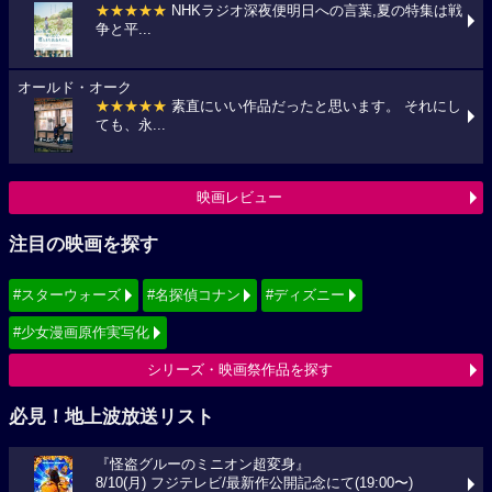
★★★★★
NHKラジオ深夜便明日への言葉,夏の特集は戦
争と平...
オールド・オーク
★★★★★
素直にいい作品だったと思います。 それにし
ても、永...
映画レビュー
注目の映画を探す
#スターウォーズ
#名探偵コナン
#ディズニー
#少女漫画原作実写化
シリーズ・映画祭作品を探す
必見！地上波放送リスト
『怪盗グルーのミニオン超変身』
8/10(月) フジテレビ/最新作公開記念にて(19:00〜)