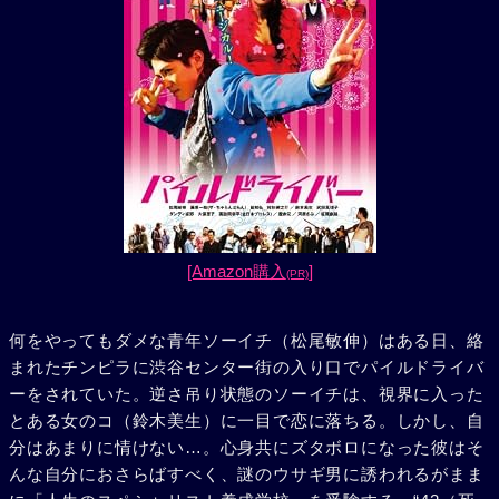
[Amazon購入
]
(PR)
何をやってもダメな青年ソーイチ（松尾敏伸）はある日、絡
まれたチンピラに渋谷センター街の入り口でパイルドライバ
ーをされていた。逆さ吊り状態のソーイチは、視界に入った
とある女のコ（鈴木美生）に一目で恋に落ちる。しかし、自
分はあまりに情けない…。心身共にズタボロになった彼はそ
んな自分におさらばすべく、謎のウサギ男に誘われるがまま