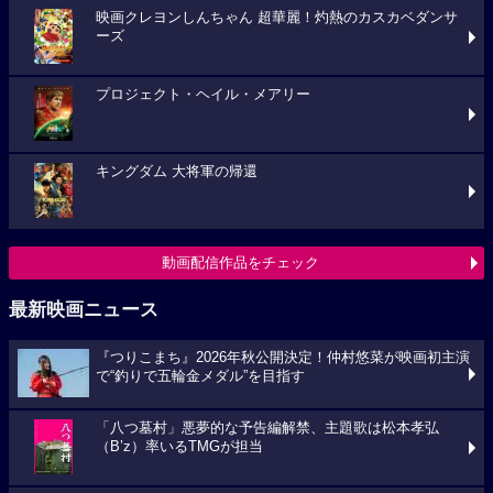
映画クレヨンしんちゃん 超華麗！灼熱のカスカベダンサ
ーズ
プロジェクト・ヘイル・メアリー
キングダム 大将軍の帰還
動画配信作品をチェック
最新映画ニュース
『つりこまち』2026年秋公開決定！仲村悠菜が映画初主演
で“釣りで五輪金メダル”を目指す
「八つ墓村」悪夢的な予告編解禁、主題歌は松本孝弘
（B’z）率いるTMGが担当