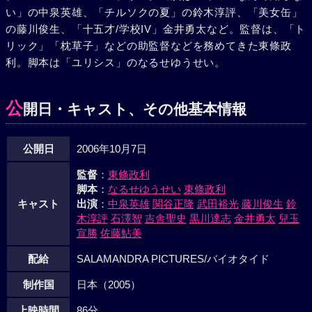
い」の中泉英雄、「チルソクの夏」の鈴木淳評、「美女缶」
の藤川俊生、「十五才/学校IV」金井勇太など。監督は、「ト
リック」「枕草子」などの助監督などを務めてきた東條政
利。脚本は「ユリシス」のなるせゆうせい。
公
開日・キャスト、その他基本情報
公開日
2006年10月7日
監督
：
東條政利
脚本
：
なるせゆうせい
東條政利
キャスト
出演
：
中泉英雄
関谷正隆
武田裕光
藤川俊生
鈴
木淳評
石澤智
吉舎聖史
黒川達志
金井勇太
兒玉
宣勝
佐藤鮎美
配給
SALAMANDRA PICTURES/バイオタイド
制作国
日本（2005）
上映時間
86分