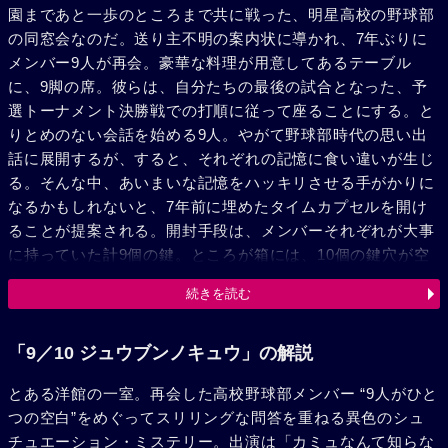
園まであと一歩のところまで共に戦った、明星高校の野球部
の同窓会なのだ。送り主不明の案内状に導かれ、7年ぶりに
メンバー9人が再会。豪華な料理が用意してあるテーブル
に、9脚の席。彼らは、自分たちの最後の試合となった、予
選トーナメント決勝戦での打順に従って座ることにする。と
りとめのない会話を始める9人。やがて野球部時代の思い出
話に展開するが、すると、それぞれの記憶に食い違いが生じ
る。そんな中、あいまいな記憶をハッキリさせる手がかりに
なるかもしれないと、7年前に埋めたタイムカプセルを開け
ることが提案される。開封手段は、メンバーそれぞれが大事
に持っていた計9個の鍵。ところが箱には、10個の鍵穴が空
いているのだった。「何かがおかしい……」自分たちの思い
続きを読む
出の大きな空白に気付くメンバーたち。事態はさらに二転三
転。やがて、誰も予想できなかった真実が明らかになってい
く。
「9／10 ジュウブンノキュウ」の解説
とある洋館の一室。再会した高校野球部メンバー “9人がひと
つの空白”をめぐってスリリングな問答を重ねる異色のシュ
チュエーション・ミステリー。出演は「カミュなんて知らな