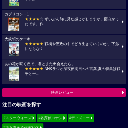
カプリコン・1
★★★★
☆ ずいぶん前に見た感じがしますが、面白かっ
たです。作...
大統領のケーキ
★★★★★
戦禍や圧政の中でどう生きていくのか、下劣
にならなく...
あの花が咲く丘で、君とまた出会えたら。
★★★★★
NHKラジオ深夜便明日への言葉,夏の特集は戦
争と平...
映画レビュー
注目の映画を探す
#スターウォーズ
#名探偵コナン
#ディズニー
#少女漫画原作実写化