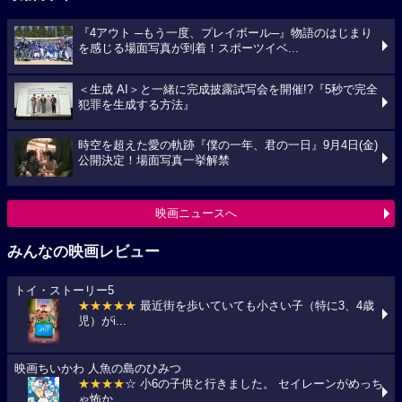
『4アウト ─もう一度、プレイボール─』物語のはじまり
を感じる場面写真が到着！スポーツイベ...
＜生成 AI＞と一緒に完成披露試写会を開催!?『5秒で完全
犯罪を生成する方法』
時空を超えた愛の軌跡『僕の一年、君の一日』9月4日(金)
公開決定！場面写真一挙解禁
映画ニュースへ
みんなの映画レビュー
トイ・ストーリー5
★★★★★
最近街を歩いていても小さい子（特に3、4歳
児）がi...
映画ちいかわ 人魚の島のひみつ
★★★★
☆ 小6の子供と行きました。 セイレーンがめっち
ゃ怖か...