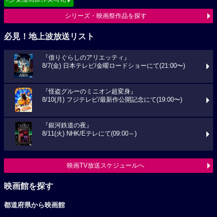
シリーズ・映画祭作品を探す
必見！地上波放送リスト
『借りぐらしのアリエッティ』
8/7(金) 日本テレビ/金曜ロードショーにて(21:00〜)
『怪盗グルーのミニオン超変身』
8/10(月) フジテレビ/最新作公開記念にて(19:00〜)
『銀河鉄道の夜』
8/11(火) NHK/Eテレにて(09:00～)
映画TV放送スケジュールへ
映画館を探す
都道府県から映画館