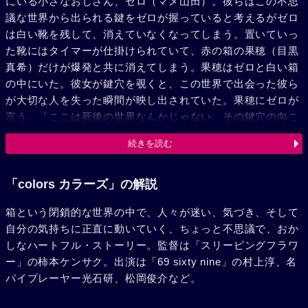
にいる小さなおじさん、ゼロ（マメ山田）。彼らはこの不思
議な世界から出られる鍵をゼロが握っていると考えるがゼロ
は白い靴を残して、消えていなくなってしまう。置いていっ
た靴にはタイマーが仕掛けられていて、赤の箱の果穂（目黒
真希）だけが爆発と共に消えてしまう。果穂はゼロと白い箱
の中にいた。彼女が鍵穴を覗くと、この世界で出会った彼ら
が大切な人を失った瞬間が映し出されていた。果穂にゼロが
言う。「ここは死後の世界なんかじゃない。その鍵穴の向こ
うにある隙間が新しい世界になるかは君次第」。修治たち
続きを読む
も、ここが死後の世界ではないことに気付いていく。「俺た
ち全員は大切な人を失った。それは自分たちが心を開いてい
なかったからだ」彼らは、この箱から出て行こうとする。大
「colors カラーズ」の解説
切な人を取り戻すために……。
箱という閉鎖的な世界の中で、人々が迷い、気づき、そして
自分の気持ちに正直に動いていく、ちょっと不思議で、おか
しなハートフル・ストーリー。監督は「スリーピングフラワ
ー」の柿本ケンサク。出演は「69 sixty nine」の村上淳、名
バイプレーヤー光石研、松岡俊介など。