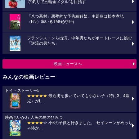
で“釣りで五輪金メダル”を目指す
「八つ墓村」悪夢的な予告編解禁、主題歌は松本孝弘
（B’z）率いるTMGが担当
フランシス・ンら出演。中年男たちがボートレースに挑む
「逆流の男たち」
映画ニュースへ
みんなの映画レビュー
トイ・ストーリー5
★★★★★
最近街を歩いていても小さい子（特に3、4歳
児）がi...
映画ちいかわ 人魚の島のひみつ
★★★★
☆ 小6の子供と行きました。 セイレーンがめっち
ゃ怖か...