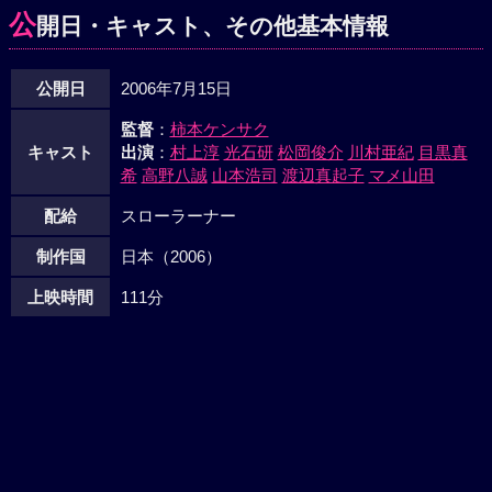
公
開日・キャスト、その他基本情報
公開日
2006年7月15日
監督
：
柿本ケンサク
キャスト
出演
：
村上淳
光石研
松岡俊介
川村亜紀
目黒真
希
高野八誠
山本浩司
渡辺真起子
マメ山田
配給
スローラーナー
制作国
日本（2006）
上映時間
111分