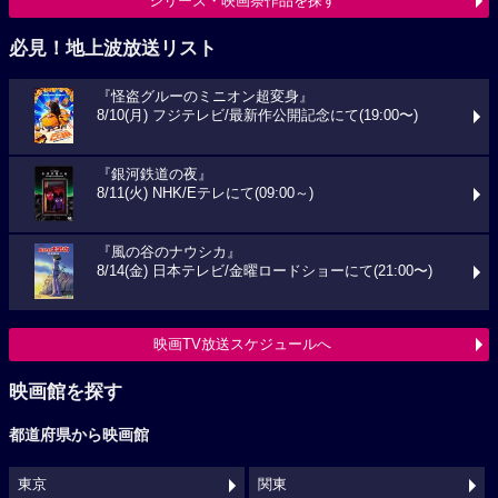
シリーズ・映画祭作品を探す
必見！地上波放送リスト
『怪盗グルーのミニオン超変身』
8/10(月) フジテレビ/最新作公開記念にて(19:00〜)
『銀河鉄道の夜』
8/11(火) NHK/Eテレにて(09:00～)
『風の谷のナウシカ』
8/14(金) 日本テレビ/金曜ロードショーにて(21:00〜)
映画TV放送スケジュールへ
映画館を探す
都道府県から映画館
東京
関東