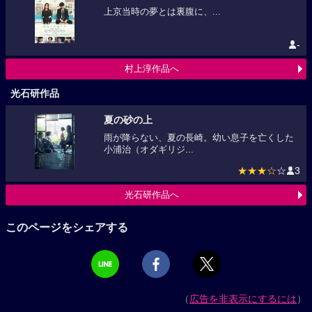
上京当時の夢とは裏腹に、...
-
村上淳作品へ
光石研作品
夏の砂の上
雨が降らない、夏の長崎。幼い息子を亡くした
小浦治（オダギリジ...
★★★☆
☆
3
光石研作品へ
このページをシェアする
（
広告を非表示にするには
）