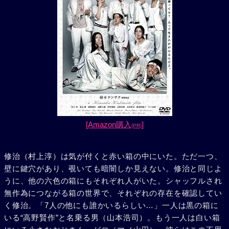
[Amazon購入
]
(PR)
修治（村上淳）は気が付くと赤い箱の中にいた。ただ一つ、
壁に鍵穴があり、覗いても暗闇しか見えない。修治と同じよ
うに、他の六色の箱にもそれぞれ人がいた。シャッフルされ
無作為につながる箱の世界で、それぞれの存在を確認してい
く修治。「7人の他にも誰かいるらしい…」一人は黒の箱に
いる“高野賢作”と名乗る男（山本浩司）。もう一人は白い箱