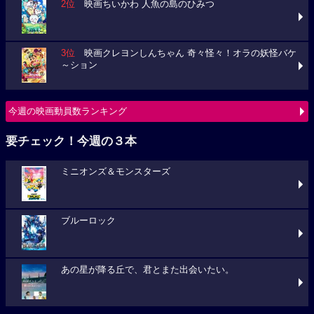
2位
映画ちいかわ 人魚の島のひみつ
3位
映画クレヨンしんちゃん 奇々怪々！オラの妖怪バケ
～ション
今週の映画動員数ランキング
要チェック！今週の３本
ミニオンズ＆モンスターズ
ブルーロック
あの星が降る丘で、君とまた出会いたい。