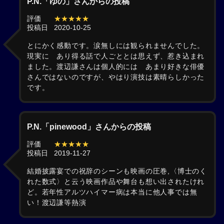
P.N.「ゆの」さんからの投稿
評価
★★★★★
投稿日
2020-10-25
とにかく感動です。涙無しには観られませんでした。
現実に あり得る話で人ごととは思えず、惹き込まれ
ました。渡辺謙さんは個人的には あまり好きな俳優
さんではないのですが、やはり演技は素晴らしかった
です。
P.N.「pinewood」さんからの投稿
評価
★★★★★
投稿日
2019-11-27
結婚披露宴での祝辞のシーンも映画の圧巻,〈博士のく
れた数式〉と云う映画作品や舞台も想い出されたけれ
ど。若年性アルツハイマー病は本当に他人事では無
い！渡辺謙等熱演