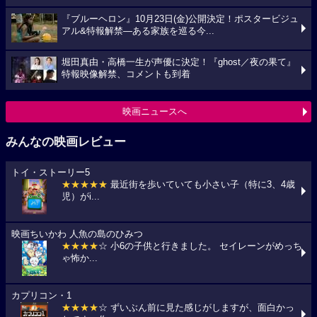
『ブルーヘロン』10月23日(金)公開決定！ポスタービジュ
アル&特報解禁―ある家族を巡る今...
堀田真由・高橋一生が声優に決定！『ghost／夜の果て』
特報映像解禁、コメントも到着
映画ニュースへ
みんなの映画レビュー
トイ・ストーリー5
★★★★★
最近街を歩いていても小さい子（特に3、4歳
児）がi...
映画ちいかわ 人魚の島のひみつ
★★★★
☆ 小6の子供と行きました。 セイレーンがめっち
ゃ怖か...
カプリコン・1
★★★★
☆ ずいぶん前に見た感じがしますが、面白かっ