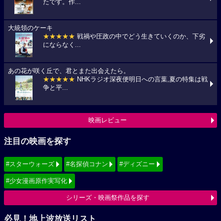
たです。作...
大統領のケーキ
★★★★★
戦禍や圧政の中でどう生きていくのか、下劣
にならなく...
あの花が咲く丘で、君とまた出会えたら。
★★★★★
NHKラジオ深夜便明日への言葉,夏の特集は戦
争と平...
映画レビュー
注目の映画を探す
#スターウォーズ
#名探偵コナン
#ディズニー
#少女漫画原作実写化
シリーズ・映画祭作品を探す
必見！地上波放送リスト