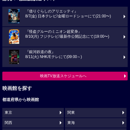
『借りぐらしのアリエッティ』
8/7(金) 日本テレビ/金曜ロードショーにて(21:00〜)
『怪盗グルーのミニオン超変身』
8/10(月) フジテレビ/最新作公開記念にて(19:00〜)
『銀河鉄道の夜』
8/11(火) NHK/Eテレにて(09:00～)
映画TV放送スケジュールへ
映画館を探す
都道府県から映画館
東京
関東
関西
東海