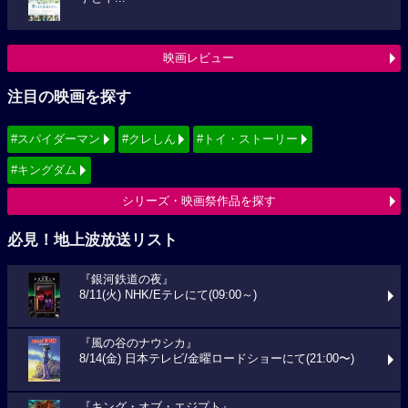
映画レビュー
注目の映画を探す
#スパイダーマン
#クレしん
#トイ・ストーリー
#キングダム
シリーズ・映画祭作品を探す
必見！地上波放送リスト
『銀河鉄道の夜』
8/11(火) NHK/Eテレにて(09:00～)
『風の谷のナウシカ』
8/14(金) 日本テレビ/金曜ロードショーにて(21:00〜)
『キング・オブ・エジプト』