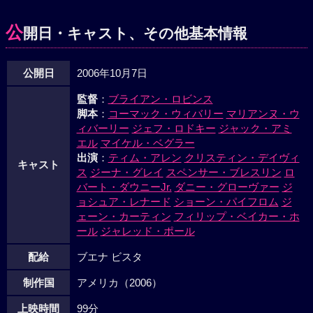
公
開日・キャスト、その他基本情報
公開日
2006年10月7日
監督
：
ブライアン・ロビンス
脚本
：
コーマック・ウィバリー
マリアンヌ・ウ
ィバーリー
ジェフ・ロドキー
ジャック・アミ
エル
マイケル・ベグラー
出演
：
ティム・アレン
クリスティン・デイヴィ
キャスト
ス
ジーナ・グレイ
スペンサー・ブレスリン
ロ
バート・ダウニーJr.
ダニー・グローヴァー
ジ
ョシュア・レナード
ショーン・パイフロム
ジ
ェーン・カーティン
フィリップ・ベイカー・ホ
ール
ジャレッド・ポール
配給
ブエナ ビスタ
制作国
アメリカ（2006）
上映時間
99分