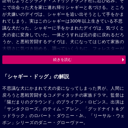
証明しようとグラント・ストリクトランド社に忍び込み、そ
こで出会った犬を家に連れ帰りシャギーと名づける。ところ
が犬嫌いのデイヴは、シャギーを追い出そうとして手をかま
れてしまう。実はこのシャギーは300年以上生きている不思
議な犬だった。シャギーに手をかまれたデイヴは、気づくと
犬の姿に変身していた。一体どうすれば元の姿に戻れるだろ
うか、と悪戦苦闘するデイヴは、犬になってはじめて家族の
大切さに気づき始める。調べていくうちに、フォレスターが
グラント社の邪悪な科学者マーカス・コザック博士（ロバー
続きを読む
ト・ダウニー・Jr.）によって無実の罪を着せられていたこと
が判明。はたしてデイヴは、コザックの悪事を暴くことがで
きるのだろうか？ 家族との絆は？ そして人間に戻ることは
「シャギー・ドッグ」の解説
できるのだろうか？
不思議な犬にかまれて犬の姿になってしまった男が、人間に
戻ろうと悪戦苦闘するコメディタッチの家族ドラマ。監督は
「陽だまりのグラウンド」のブライアン・ロビンス。出演は
「サンタクローズ」のティム・アレン、「グッドナイト＆グ
ッドラック」のロバート・ダウニー・Jr.、「リーサル・ウェ
ポン」シリーズのダニー・グローヴァー。