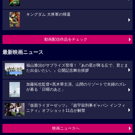
キングダム 大将軍の帰還
動画配信作品をチェック
最新映画ニュース
福山雅治がサプライズ登壇！『あの星が降る丘で、君とま
た出会いたい。』公開記念舞台挨拶
加藤拓也監督×黒木華主演。山間のリゾートで夫婦のズレ
が募る「日曜のあと」
『仮面ライダーゼッツ』『超宇宙刑事ギャバン インフィ
ニティ』オフショット11点が解禁
映画ニュースへ