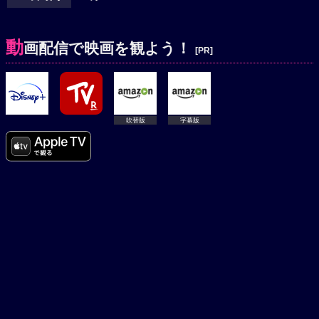
動
画配信で映画を観よう！
[PR]
吹替版
字幕版