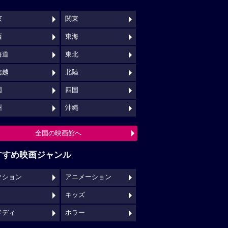
京
関東
西
東海
海道
東北
信越
北陸
国
四国
州
沖縄
全国の映画館へ
すすめ映画ジャンル
クション
アニメーション
キッズ
メディ
ホラー