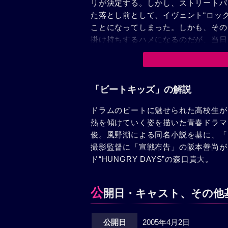
リが決定する。しかし、ストリートバ
た落とし前として、イヴェント“ロッ
ことになってしまった。しかも、その
掛け持ちするハメになるのだが、当日
で学校に駆けつけるも公演の時間に間
止にされた。だが、諦めきれないビー
徒たちと共に、大いに盛り上がるのだ
「ビートキッズ」の解説
ドラムのビートに魅せられた高校生が
熱を傾けていく姿を描いた青春ドラマ
俊。風野潮による同名小説を基に、「
撮影監督に「宣戦布告」の阪本善尚が
ド“HUNGRY DAYS”の森口貴大。
公
開日・キャスト、その他
公開日
2005年4月2日