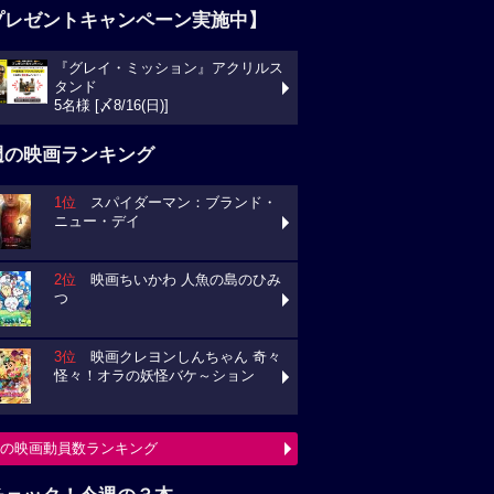
プレゼントキャンペーン実施中】
『グレイ・ミッション』アクリルス
タンド
5名様 [〆8/16(日)]
週の映画ランキング
1位
スパイダーマン：ブランド・
ニュー・デイ
2位
映画ちいかわ 人魚の島のひみ
つ
3位
映画クレヨンしんちゃん 奇々
怪々！オラの妖怪バケ～ション
の映画動員数ランキング