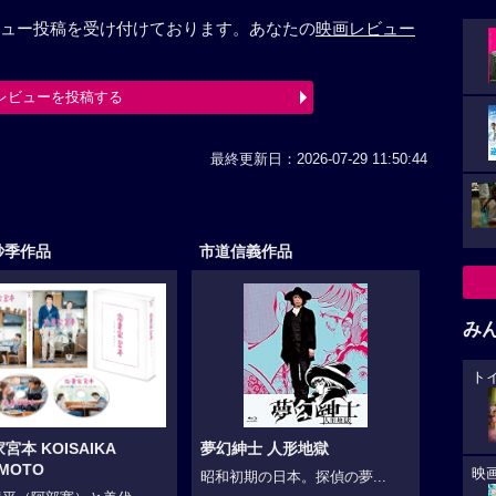
ュー投稿を受け付けております。あなたの
映画レビュー
レビューを投稿する
最終更新日：2026-07-29 11:50:44
紗季作品
市道信義作品
み
ト
宮本 KOISAIKA
夢幻紳士 人形地獄
AMOTO
映
昭和初期の日本。探偵の夢...