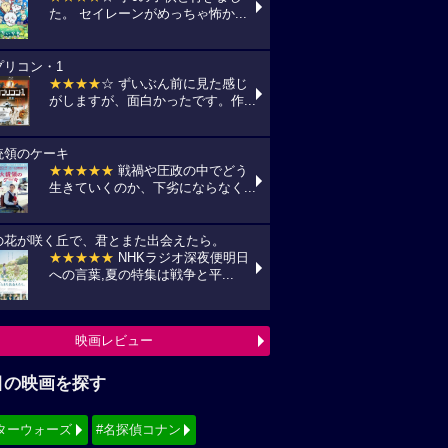
た。 セイレーンがめっちゃ怖か...
プリコン・1
★★★★
☆ ずいぶん前に見た感じ
がしますが、面白かったです。作...
統領のケーキ
★★★★★
戦禍や圧政の中でどう
生きていくのか、下劣にならなく...
の花が咲く丘で、君とまた出会えたら。
★★★★★
NHKラジオ深夜便明日
への言葉,夏の特集は戦争と平...
映画レビュー
目の映画を探す
ターウォーズ
#名探偵コナン