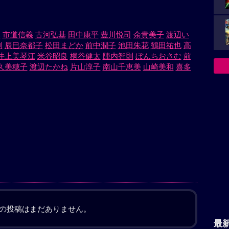
季
市道信義
古河弘基
田中康平
豊川悦司
余貴美子
渡辺い
則
辰巳奈都子
松田まどか
前中潤子
池田朱花
鶴田祐也
高
井上美琴江
米谷昭良
桐谷健太
陣内智則
ぼんちおさむ
前
久美穂子
渡辺たかね
片山淳子
南山千恵美
山崎美和
喜多
の投稿はまだありません。
最