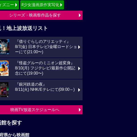
ィズニー
#少女漫画原作実写化
シリーズ・映画祭作品を探す
見！地上波放送リスト
『借りぐらしのアリエッティ』
8/7(金) 日本テレビ/金曜ロードショ
ーにて(21:00〜)
『怪盗グルーのミニオン超変身』
8/10(月) フジテレビ/最新作公開記
念にて(19:00〜)
『銀河鉄道の夜』
8/11(火) NHK/Eテレにて(09:00～)
映画TV放送スケジュールへ
画館を探す
府県から映画館