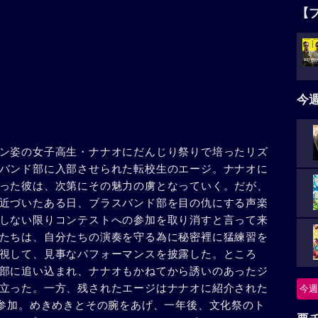
【
今
ン姿の女子高生・ナナオにだんじり祭りで培ったリズ
バンド部に入部させられた転校生のエージ。ナナオに
った彼は、次第にその魅力の虜となっていく。だが、
近づいたある日、ブラスバンド部を目の仇にする声楽
しない限りコンテストへの参加を取り消すと言って来
たちは、自分たちの演奏を守る為に秘密裡に猛練習を
視して、見事なパフォーマンスを披露した。ところ
部に追い込まれ、ナナオもかねてから誘いのあったジ
立った。一方、残されたエージはナナオに紹介された
今週
て参加。めきめきとその腕をあげ、一年後、文化祭のト