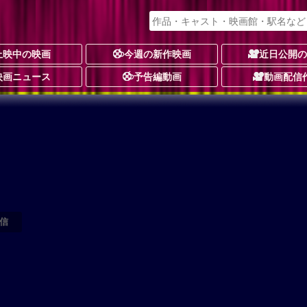
上映中の映画
今週の新作映画
近日公開
映画ニュース
予告編動画
動画配信
信