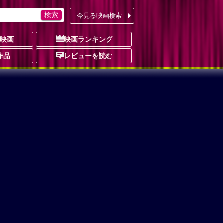
今見る映画検索
の映画
映画ランキング
作品
レビューを読む