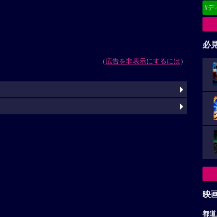
#デ
必
（
広告を非表示にするには
）
映
都道