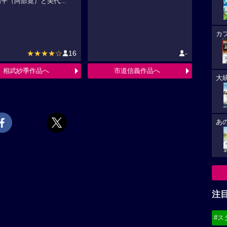
平（阿部寛）と美代...
カ
★★★★☆
16
-
相武紗季作品へ
市道信義作品へ
大
あ
注
#ス