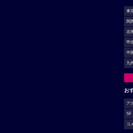
東
関
北
甲
中
九
お
ア
SF
コ