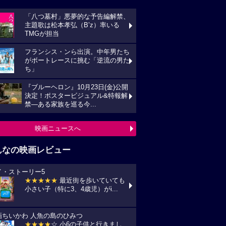
「八つ墓村」悪夢的な予告編解禁、
主題歌は松本孝弘（B’z）率いる
TMGが担当
フランシス・ンら出演。中年男たち
がボートレースに挑む「逆流の男た
ち」
『ブルーヘロン』10月23日(金)公開
決定！ポスタービジュアル&特報解
禁―ある家族を巡る今...
映画ニュースへ
んなの映画レビュー
イ・ストーリー5
★★★★★
最近街を歩いていても
小さい子（特に3、4歳児）がi...
画ちいかわ 人魚の島のひみつ
★★★★
☆ 小6の子供と行きまし