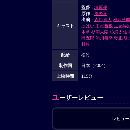
監督
：
塩屋俊
原作
：
風野潮
出演
：
森口貴大
相武紗
キャスト
っけい
中村雅俊
近藤等
木章
杉浦太陽
杉浦太雄
田五郎
浦川泰幸
乾正
珠
村牧
配給
松竹
制作国
日本（2004）
上映時間
115分
ユ
ーザーレビュー
レビュー