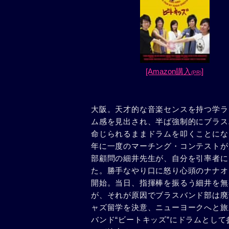
[Amazon購入
]
(PR)
大阪。天才的な音楽センスを持つ学ラ
ム感を見出され、半ば強制的にブラス
命じられるままドラムを叩くことにな
年に一度のマーチング・コンテストが
部顧問の細井先生が、自分を引率者に
た。勝手なやり口に怒り心頭のナナオ
開始。当日、指揮棒を振るう細井を無
が、それが原因でブラスバンド部は廃
ャズ留学を決意、ニューヨークへと旅
バンド“ビートキッズ”にドラムとし