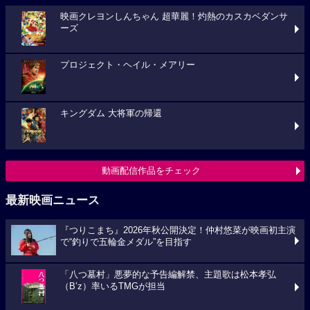
映画クレヨンしんちゃん 超華麗！灼熱のカスカベダンサ
ーズ
プロジェクト・ヘイル・メアリー
キングダム 大将軍の帰還
動画配信作品をチェック
最新映画ニュース
『つりこまち』2026年秋公開決定！仲村悠菜が映画初主演
で“釣りで五輪金メダル”を目指す
「八つ墓村」悪夢的な予告編解禁、主題歌は松本孝弘
（B’z）率いるTMGが担当