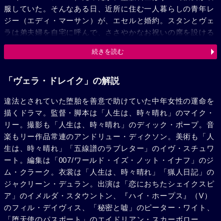
服していた。そんなある日、近所に住む一人暮らしの青年レ
ジー（エディ・マーサン）が、エセルと婚約。スタンとヴェ
ラは弟夫婦を自宅に呼んで、ささやかなお祝いの席を設ける
が、そこにウェブスター警部（ピーター・ワイト）が現われ
続きを読む
る。ヴェラが助けた娘の体調が急変し、堕胎のことが明るみ
になったのだ。何も知らない家族が見守る中、事実を認めた
ヴェラは署に連行されていく。こうして家族の絆は初めての
「ヴェラ・ドレイク」の解説
危機を迎えるが、スタンのヴェラへの揺るぎない愛のおかげ
違法とされていた堕胎を善意で助けていた中年女性の運命を
で、怒っていたシドも徐々に母への愛を取り戻していった。
描くドラマ。監督・脚本は「人生は、時々晴れ」のマイク・
年が明けた1月10日、ヴェラの裁判が行なわれる。裁判長
リー。撮影も「人生は、時々晴れ」のディック・ポープ。音
（ジム・ブロードベント）は2年6ヵ月の禁固刑という厳しい
楽もリー作品常連のアンドリュー・ディクソン。美術も「人
判決を下し、ドレイク家の面々は、ただヴェラの帰りを待つ
生は、時々晴れ」「五線譜のラブレター」のイヴ・スチュワ
のだった。
ート。編集は「007/ワールド・イズ・ノット・イナフ」のジ
ム・クラーク。衣裳は「人生は、時々晴れ」「猟人日記」の
ジャクリーン・デュラン。出演は「恋におちたシェイクスピ
ア」のイメルダ・スタウントン、『ハイ・ホープス』（V）
のフィル・デイヴィス、「秘密と嘘」のピーター・ワイト、
「堕天使のパスポート」のエイドリアン・スカーボロー、