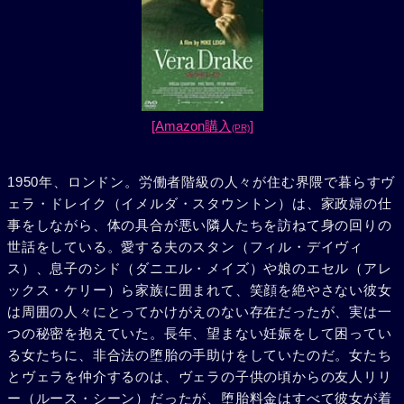
[Amazon購入
]
(PR)
1950年、ロンドン。労働者階級の人々が住む界隈で暮らすヴ
ェラ・ドレイク（イメルダ・スタウントン）は、家政婦の仕
事をしながら、体の具合が悪い隣人たちを訪ねて身の回りの
世話をしている。愛する夫のスタン（フィル・デイヴィ
ス）、息子のシド（ダニエル・メイズ）や娘のエセル（アレ
ックス・ケリー）ら家族に囲まれて、笑顔を絶やさない彼女
は周囲の人々にとってかけがえのない存在だったが、実は一
つの秘密を抱えていた。長年、望まない妊娠をして困ってい
る女たちに、非合法の堕胎の手助けをしていたのだ。女たち
とヴェラを仲介するのは、ヴェラの子供の頃からの友人リリ
ー（ルース・シーン）だったが、堕胎料金はすべて彼女が着