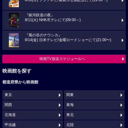
『銀河鉄道の夜』
8/11(火) NHK/Eテレにて(09:00～)
『風の谷のナウシカ』
8/14(金) 日本テレビ/金曜ロードショーにて(21:00〜)
映画TV放送スケジュールへ
映画館を探す
都道府県から映画館
東京
関東
関西
東海
北海道
東北
甲信越
北陸