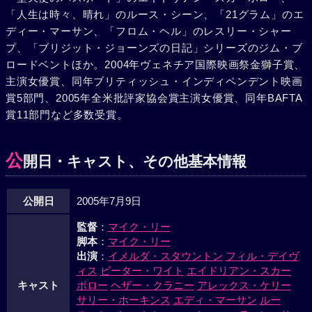
「人生は時々、晴れ」のルース・シーン、「21グラム」のエ
ディー・マーサン、「フロム・ヘル」のレスリー・シャー
プ、「ブリジット・ジョーンズの日記」シリーズのジム・ブ
ロードベントほか。2004年ヴェネチア国際映画祭金獅子賞、
主演女優賞、同年ブリティッシュ・インディペンデント映画
賞5部門、2005年全米批評家協会賞主演女優賞、同年BAFTA
賞11部門など多数受賞。
公
開日・キャスト、その他基本情報
公開日
2005年7月9日
監督
：
マイク・リー
脚本
：
マイク・リー
出演
：
イメルダ・スタウントン
フィル・デイヴ
ィス
ピーター・ワイト
エイドリアン・スカー
キャスト
ボロー
ヘザー・クラニー
アレックス・ケリー
サリー・ホーキンス
エディ・マーサン
ルー