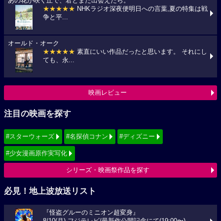
あの花が咲く丘で、君とまた出会えたら。
★★★★★
NHKラジオ深夜便明日への言葉,夏の特集は戦
争と平...
オールド・オーク
★★★★★
素直にいい作品だったと思います。 それにし
ても、永...
映画レビュー
注目の映画を探す
#スターウォーズ
#名探偵コナン
#ディズニー
#少女漫画原作実写化
シリーズ・映画祭作品を探す
必見！地上波放送リスト
『怪盗グルーのミニオン超変身』
8/10(月) フジテレビ/最新作公開記念にて(19:00〜)