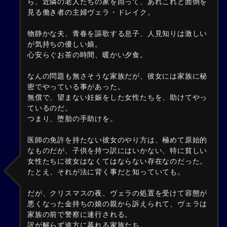
ら、近隣の老人たちの家を回って、あれこれと面倒を
見る働き者の主婦ヴェラ・ドレイク。
物静かな夫、青春を謳歌する息子、人見知りは激しい
が気持ちの優しい娘。
心安らぐお茶の時間、暖かい夕食。
なんの問題も無さそうな家族だが、彼女には家族に秘
密でやっている事があった。
無償で、望まない妊娠をした女性たちを、助けてやっ
ているのだ。
つまり、堕胎の手助けを。
医師の免許を持たない彼女のやり方は、極めて原始的
なものだが、子供を持つ訳にはいかない、特に貧しい
女性たちに彼女はなくてはならない存在なのだった。
たとえ、それが法に背く事だと知っていても。
だが、クリスマスの夜、ヴェラの処置を受けて容態が
悪くなった金持ちの娘の親から訴えられて、ヴェラは
家族の前で警察に連行される。
訳が解らず途方に暮れる家族たち。