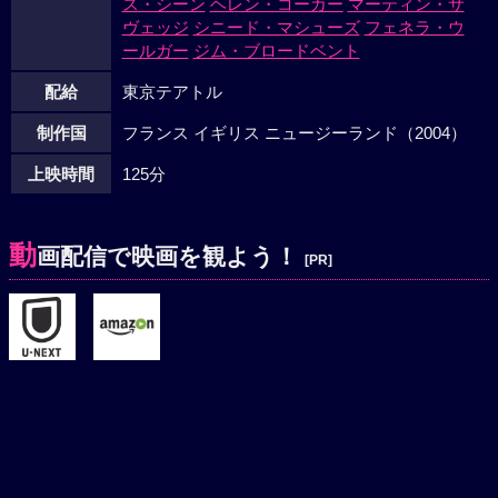
ス・シーン
ヘレン・コーカー
マーティン・サ
ヴェッジ
シニード・マシューズ
フェネラ・ウ
ールガー
ジム・ブロードベント
配給
東京テアトル
制作国
フランス イギリス ニュージーランド（2004）
上映時間
125分
動
画配信で映画を観よう！
[PR]