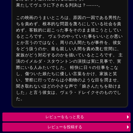
果たしてヴェラに下される判決は？-------。
この映画のうまいところは、原因の一因である男性た
ちを責めず、根本的な問題を蔑ろにしている社会を責
めず、客観的に起こった事をそのまま描こうとしてい
るところです。 ヴェラのやっていた事をいいとか悪い
とか言うのではなく、周りの人間たちが事件を、彼女
をどう扱うのか、最も親しい人間を責め蔑む世間に、
家族がどう対応するのかを描いているところです。 主
演のイメルダ・スタウントンの演技は実に見事で、実
際にいる人みたいでした。 軽快に日々の仕事をこな
し、傷ついた娘たちに優しい言葉をかけ、家族と笑
い、警察に行ってからは小動物のような目を潤ませ、
聞き取れないほどの小さな声で「娘さんたちを助けま
した」と言う彼女は、ヴェラ・ドレイクそのものでし
た。
レビューをもっと見る
レビューを投稿する