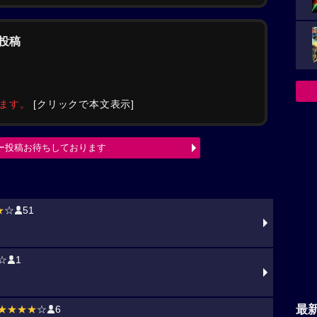
の投稿
みます。
[クリックで本文表示]
ー投稿お待ちしております
★
☆
51
☆
1
最
★★★★
☆
6