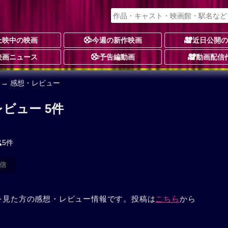
上映中の映画
今週の新作映画
近日公開
映画ニュース
予告編動画
動画配信
→ 感想・レビュー
ビュー 5件
5件
信
を見た方の感想・レビュー情報です。投稿は
こちら
から