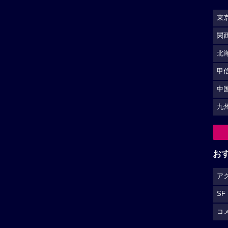
東
関
北
甲
中
九
お
ア
SF
コ