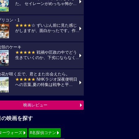
た。 セイレーンがめっちゃ怖か...
プリコン・1
★★★★
☆ ずいぶん前に見た感じ
がしますが、面白かったです。作...
統領のケーキ
★★★★★
戦禍や圧政の中でどう
生きていくのか、下劣にならなく...
の花が咲く丘で、君とまた出会えたら。
★★★★★
NHKラジオ深夜便明日
への言葉,夏の特集は戦争と平...
映画レビュー
目の映画を探す
ターウォーズ
#名探偵コナン