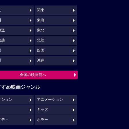
京
関東
西
東海
海道
東北
信越
北陸
国
四国
州
沖縄
全国の映画館へ
すすめ映画ジャンル
クション
アニメーション
キッズ
メディ
ホラー