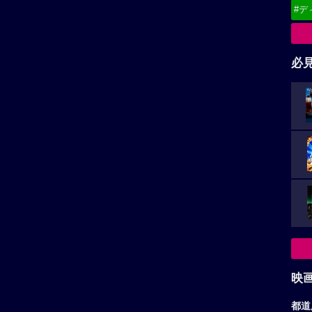
#デ
必
映
都道