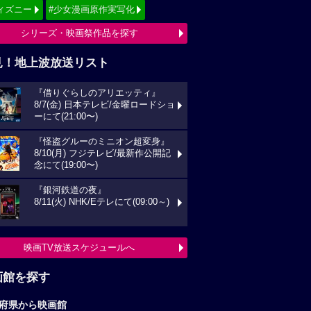
ィズニー
#少女漫画原作実写化
シリーズ・映画祭作品を探す
見！地上波放送リスト
『借りぐらしのアリエッティ』
8/7(金) 日本テレビ/金曜ロードショ
ーにて(21:00〜)
『怪盗グルーのミニオン超変身』
8/10(月) フジテレビ/最新作公開記
念にて(19:00〜)
『銀河鉄道の夜』
8/11(火) NHK/Eテレにて(09:00～)
映画TV放送スケジュールへ
画館を探す
府県から映画館