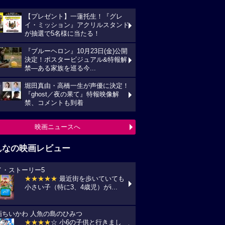
【プレゼント】一蓮托生！『グレ
イ・ミッション』アクリルスタンド
が抽選で5名様に当たる！
『ブルーヘロン』10月23日(金)公開
決定！ポスタービジュアル&特報解
禁―ある家族を巡る今...
堀田真由・高橋一生が声優に決定！
『ghost／夜の果て』特報映像解
禁、コメントも到着
映画ニュースへ
んなの映画レビュー
イ・ストーリー5
★★★★★
最近街を歩いていても
小さい子（特に3、4歳児）がi...
画ちいかわ 人魚の島のひみつ
★★★★
☆ 小6の子供と行きまし