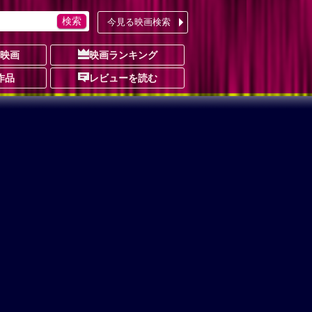
今見る映画検索
の映画
映画ランキング
作品
レビューを読む