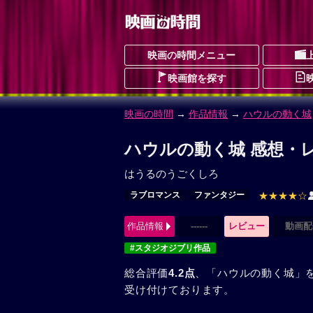
映画の時間メニュー
映画館を探す
映画の時間
→
作品情報
→
ハウルの動く城
ハウルの動く城 感想・レ
はうるのうごくしろ
ラブロマンス
ファンタジー
★★★★☆
作品情報
------
レビュー
動画配
#スタジオジブリ作品
総合評価
4.2点
、「ハウルの動く城」
受け付けております。