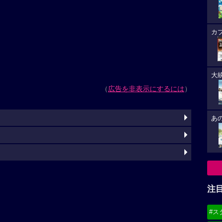
カ
大
（
広告を非表示にするには
）
あ
注
#ス