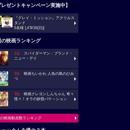
プレゼントキャンペーン実施中】
『グレイ・ミッション』アクリルス
タンド
5名様 [〆8/16(日)]
週の映画ランキング
1位
スパイダーマン：ブランド・
ニュー・デイ
2位
映画ちいかわ 人魚の島のひみ
つ
3位
映画クレヨンしんちゃん 奇々
怪々！オラの妖怪バケ～ション
の映画動員数ランキング