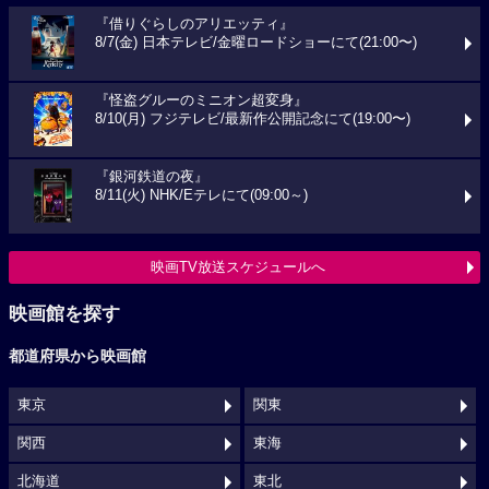
『借りぐらしのアリエッティ』
8/7(金) 日本テレビ/金曜ロードショーにて(21:00〜)
『怪盗グルーのミニオン超変身』
8/10(月) フジテレビ/最新作公開記念にて(19:00〜)
『銀河鉄道の夜』
8/11(火) NHK/Eテレにて(09:00～)
映画TV放送スケジュールへ
映画館を探す
都道府県から映画館
東京
関東
関西
東海
北海道
東北