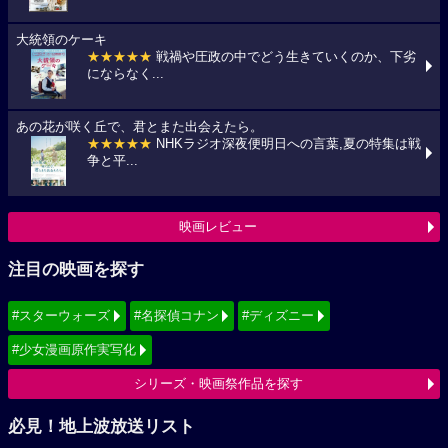
大統領のケーキ
★★★★★
戦禍や圧政の中でどう生きていくのか、下劣
にならなく...
あの花が咲く丘で、君とまた出会えたら。
★★★★★
NHKラジオ深夜便明日への言葉,夏の特集は戦
争と平...
映画レビュー
注目の映画を探す
#スターウォーズ
#名探偵コナン
#ディズニー
#少女漫画原作実写化
シリーズ・映画祭作品を探す
必見！地上波放送リスト