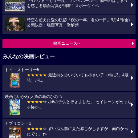
『4アウト ─もう一度、プレイボール─』物語のはじまり
を感じる場面写真が到着！スポーツイベ...
時空を超えた愛の軌跡『僕の一年、君の一日』9月4日(金)
公開決定！場面写真一挙解禁
映画ニュースへ
みんなの映画レビュー
トイ・ストーリー5
★★★★★
最近街を歩いていても小さい子（特に3、4歳
児）がi...
映画ちいかわ 人魚の島のひみつ
★★★★
☆ 小6の子供と行きました。 セイレーンがめっち
ゃ怖か...
カプリコン・1
★★★★
☆ ずいぶん前に見た感じがしますが、面白かっ
たです。作...