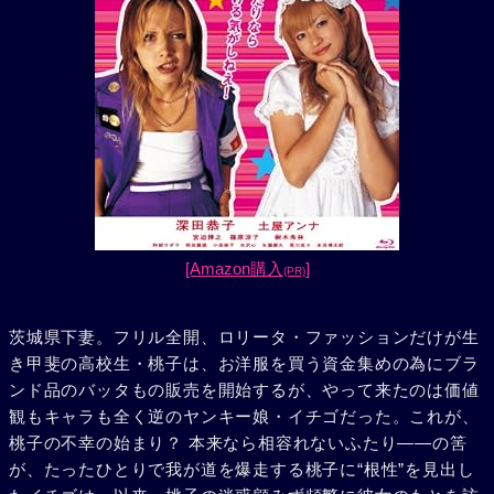
[Amazon購入
]
(PR)
茨城県下妻。フリル全開、ロリータ・ファッションだけが生
き甲斐の高校生・桃子は、お洋服を買う資金集めの為にブラ
ンド品のバッタもの販売を開始するが、やって来たのは価値
観もキャラも全く逆のヤンキー娘・イチゴだった。これが、
桃子の不幸の始まり？ 本来なら相容れないふたり――の筈
が、たったひとりで我が道を爆走する桃子に“根性”を見出し