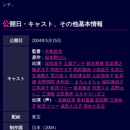
ンナ。
公
開日・キャスト、その他基本情報
公開日
2004年5月15日
監督
：
中島哲也
原作
：
嶽本野ばら
出演
：
深田恭子
土屋アンナ
樹木希林
宮迫博之
篠原涼子
阿部サダヲ
岡田義徳
小池栄子
矢沢心
生瀬勝久
荒川良々
本田博太郎
入絵加奈子
鮎貝
キャスト
健
水野晴郎
木村祐一
まちゃまちゃ
福田麻由子
江本純子
町田マリー
栗本修次
河西りえ
高野ゆ
らこ
三浦香
太田美恵
ヨネヤマハダコ
出演（声）
：
岩崎柾実
奥村直義
前田剛
江本純
子
町田マリー
成田さほ子
清水小百合
配給
東宝
制作国
日本（2004）