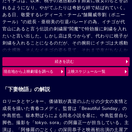
たイチゴは、以来、桃子の迷惑顧みず頻繁に彼女のもとを訪
れるようになり、やがてふたりは奇妙な絆で結ばれていく。
ある日、敬愛するレディース・チーム“舗爾威帝劉（ポニー
テール）”の総長・亜樹美の引退パレードの為、イチゴが代
官山にあると言う伝説の刺繍屋“閻魔”で特効服に刺繍を入れ
たいと言い出した。しかし店は見つからず、代わりに桃子が
刺繍を入れることになるのだが、その腕前にイチゴは大感動
の大感激。そんなイチゴの姿を見て、それまで友だちなんか
いらないと言っていた桃子も、彼女に友情を感じるようにな
続きを読む
るのであった。ある日、群れることに違和感を感じていたイ
チゴがチーム脱退を巡ってケジメを取らされることになっ
現在地から上映劇場を調べる
上映スケジュール一覧
た。それを知り、元ヤンキーの祖母が乗っていた原付で救出
に向かう桃子。そして、卑怯な新総長・ミコたちを相手にブ
「下妻物語」の解説
チ切れた彼女は、みごとイチゴを助け出す。それから後、お
気に入りのブランドの社長に刺繍の技術を認められた桃子
ロリータとヤンキー、価値観が真逆のふたりの少女の友情と
は、しかし作るより着る方の幸せ、と相変わらずロリータ街
成長を描いた青春コメディ。監督は「Beautiful Sunday」の
道を爆進中。一方のイチゴは、一時はそのブランドのモデル
中島哲也。嶽本野ばらによる同名小説を基に、中島監督自ら
になったものの、やはり性に合わず、今は土浦のモータース
脚色。撮影を「tokyo. sora」の阿藤正一が担当している。主
でバイトしている。
演は、「阿修羅のごとく」の深田恭子と映画初出演の土屋ア