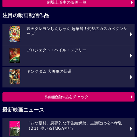
劇場上映中の映画一覧
注目の動画配信作品
映画クレヨンしんちゃん 超華麗！灼熱のカスカベダンサ
ーズ
プロジェクト・ヘイル・メアリー
キングダム 大将軍の帰還
動画配信作品をチェック
最新映画ニュース
「八つ墓村」悪夢的な予告編解禁、主題歌は松本孝弘
（B’z）率いるTMGが担当