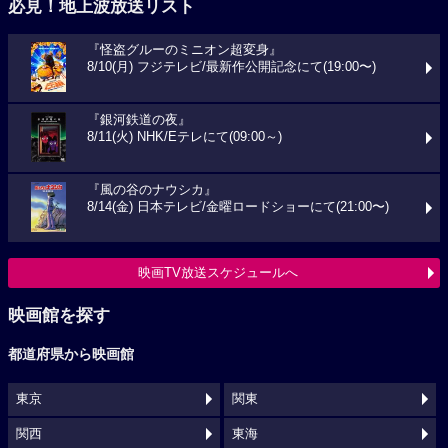
必見！地上波放送リスト
『怪盗グルーのミニオン超変身』
8/10(月) フジテレビ/最新作公開記念にて(19:00〜)
『銀河鉄道の夜』
8/11(火) NHK/Eテレにて(09:00～)
『風の谷のナウシカ』
8/14(金) 日本テレビ/金曜ロードショーにて(21:00〜)
映画TV放送スケジュールへ
映画館を探す
都道府県から映画館
東京
関東
関西
東海