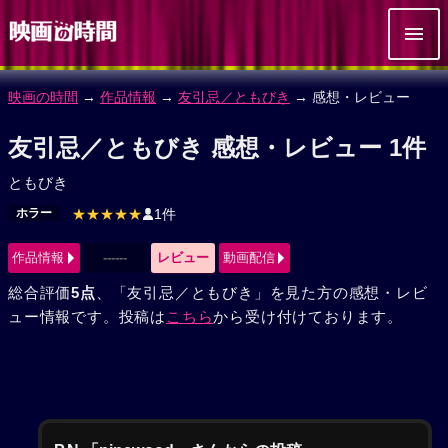
映画の時間
→
作品情報
→
友引忌／ともびき
→ 感想・レビュー
友引忌／ともびき 感想・レビュー 1件
ともびき
ホラー
★★★★★
1件
作品情報
------
レビュー
動画配信
総合評価
5点
、「友引忌／ともびき」を見た方の感想・レビ
ュー情報です。投稿は
こちら
から受け付けております。