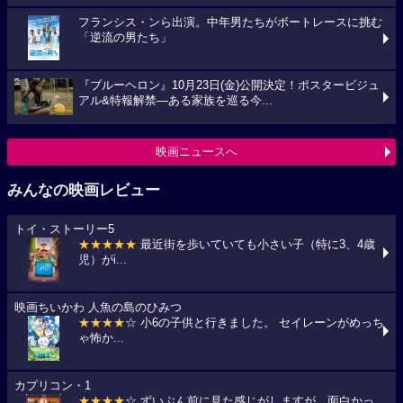
フランシス・ンら出演。中年男たちがボートレースに挑む
「逆流の男たち」
『ブルーヘロン』10月23日(金)公開決定！ポスタービジュ
アル&特報解禁―ある家族を巡る今...
映画ニュースへ
みんなの映画レビュー
トイ・ストーリー5
★★★★★
最近街を歩いていても小さい子（特に3、4歳
児）がi...
映画ちいかわ 人魚の島のひみつ
★★★★
☆ 小6の子供と行きました。 セイレーンがめっち
ゃ怖か...
カプリコン・1
★★★★
☆ ずいぶん前に見た感じがしますが、面白かっ