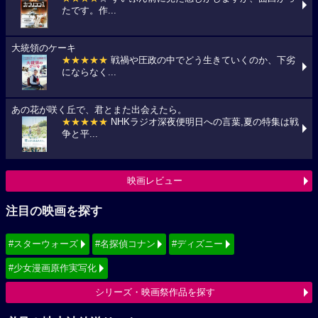
たです。作...
大統領のケーキ
★★★★★
戦禍や圧政の中でどう生きていくのか、下劣
にならなく...
あの花が咲く丘で、君とまた出会えたら。
★★★★★
NHKラジオ深夜便明日への言葉,夏の特集は戦
争と平...
映画レビュー
注目の映画を探す
#スターウォーズ
#名探偵コナン
#ディズニー
#少女漫画原作実写化
シリーズ・映画祭作品を探す