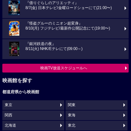
『借りぐらしのアリエッティ』
8/7(金) 日本テレビ/金曜ロードショーにて(21:00〜)
『怪盗グルーのミニオン超変身』
8/10(月) フジテレビ/最新作公開記念にて(19:00〜)
『銀河鉄道の夜』
8/11(火) NHK/Eテレにて(09:00～)
映画TV放送スケジュールへ
映画館を探す
都道府県から映画館
東京
関東
関西
東海
北海道
東北