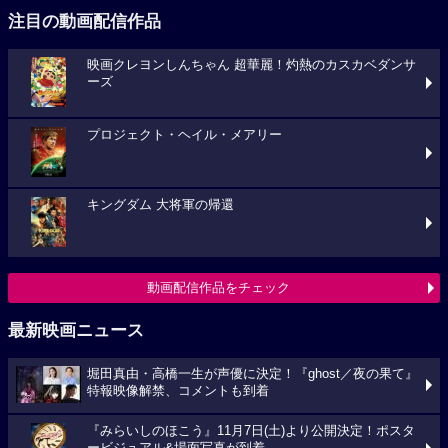
注目の動画配信作品
映画クレヨンしんちゃん 超華麗！灼熱のカスカベダンサ
ーズ
プロジェクト・ヘイル・メアリー
キングダム 大将軍の帰還
動画配信作品をチェック
最新映画ニュース
堀田真由・高橋一生が声優に決定！『ghost／夜の果て』
特報映像解禁、コメントも到着
『みらいしのほこう』11月7日(土)より公開決定！ポスタ
ービジュアル&場面写真が到着