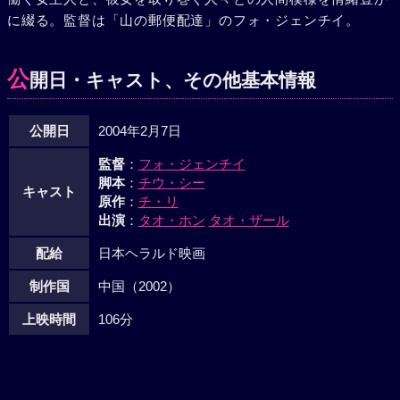
に綴る。監督は「山の郵便配達」のフォ・ジェンチイ。
公
開日・キャスト、その他基本情報
公開日
2004年2月7日
監督
：
フォ・ジェンチイ
脚本
：
チウ・シー
キャスト
原作
：
チ・リ
出演
：
タオ・ホン
タオ・ザール
配給
日本ヘラルド映画
制作国
中国（2002）
上映時間
106分