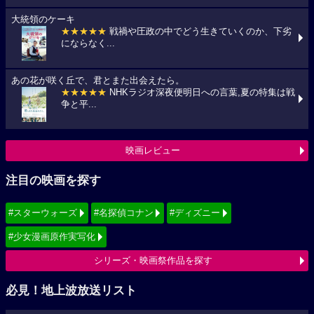
大統領のケーキ
★★★★★
戦禍や圧政の中でどう生きていくのか、下劣
にならなく...
あの花が咲く丘で、君とまた出会えたら。
★★★★★
NHKラジオ深夜便明日への言葉,夏の特集は戦
争と平...
映画レビュー
注目の映画を探す
#スターウォーズ
#名探偵コナン
#ディズニー
#少女漫画原作実写化
シリーズ・映画祭作品を探す
必見！地上波放送リスト