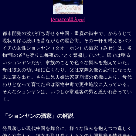
[Amazon購入
]
(PR)
都市開発の波が打ち寄せる中国・重慶の街中で、かろうじて
現状を保ち続ける昔ながらの屋台街。その一軒を構えるバツ
イチの女性ションヤン（タオ・ホン）の酒家（みせ）は、名
物“鴨の首”を売りに毎夜のごとく繁盛していた。店では明る
いションヤンだが、家族のことで色々な悩みを抱えていた。
母は彼女の幼い頃に亡くなり、父は京劇女優と恋仲になった
末に家を出た。さらに兄夫婦は家庭崩壊の危機にあり、母代
わりとなって育てた弟は薬物中毒で更生施設に入っている。
そんなションヤンは、いつしか常連客の男と惹かれ合ってい
く。
「ションヤンの酒家」の解説
発展著しい現代中国を舞台に、様々な悩みを抱えつつ逞しく
働く女主人と、彼女を取り巻く人々との人間模様を情緒豊か