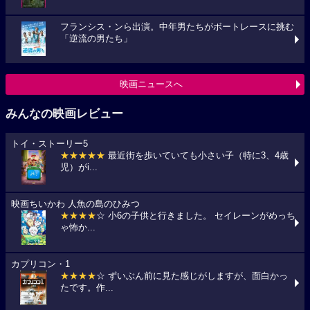
フランシス・ンら出演。中年男たちがボートレースに挑む
「逆流の男たち」
映画ニュースへ
みんなの映画レビュー
トイ・ストーリー5
★★★★★
最近街を歩いていても小さい子（特に3、4歳
児）がi...
映画ちいかわ 人魚の島のひみつ
★★★★
☆ 小6の子供と行きました。 セイレーンがめっち
ゃ怖か...
カプリコン・1
★★★★
☆ ずいぶん前に見た感じがしますが、面白かっ
たです。作...