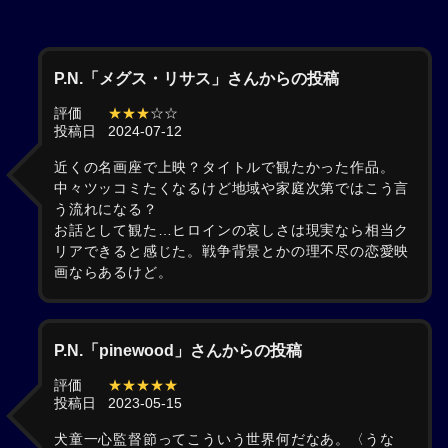
P.N.「メグス・リサス」さんからの投稿
評価
★★★
☆☆
投稿日
2024-07-12
近くの名画座で上映？タイトルで観たかった作品。
中々ツッコミたくなるけど地域や家庭次第ではこう言
う流れになる？
お話として観た…ヒロインの哀しさは現実なら相当ク
リアできると感じた。戦争背景とかの理不尽の恋愛映
画ならあるけど。
P.N.「pinewood」さんからの投稿
評価
★★★★★
投稿日
2023-05-15
犬童一心監督節ってこういう世界何だなあ。〈うな