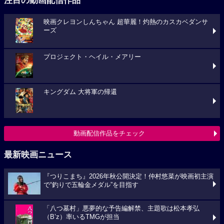
注目の動画配信作品
映画クレヨンしんちゃん 超華麗！灼熱のカスカベダンサ
ーズ
プロジェクト・ヘイル・メアリー
キングダム 大将軍の帰還
動画配信作品をチェック
最新映画ニュース
『つりこまち』2026年秋公開決定！仲村悠菜が映画初主演
で“釣りで五輪金メダル”を目指す
「八つ墓村」悪夢的な予告編解禁、主題歌は松本孝弘
（B’z）率いるTMGが担当