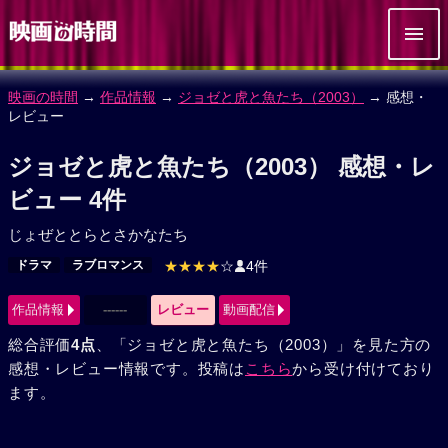
映画の時間
→
作品情報
→
ジョゼと虎と魚たち（2003）
→ 感想・
レビュー
ジョゼと虎と魚たち（2003） 感想・レ
ビュー 4件
じょぜととらとさかなたち
ドラマ
ラブロマンス
★★★★
☆
4件
作品情報
------
レビュー
動画配信
総合評価
4点
、「ジョゼと虎と魚たち（2003）」を見た方の
感想・レビュー情報です。投稿は
こちら
から受け付けており
ます。