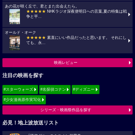
あの花が咲く丘で、君とまた出会えたら。
★★★★★
NHKラジオ深夜便明日への言葉,夏の特集は戦
争と平...
オールド・オーク
★★★★★
素直にいい作品だったと思います。 それにし
ても、永...
映画レビュー
注目の映画を探す
#スターウォーズ
#名探偵コナン
#ディズニー
#少女漫画原作実写化
シリーズ・映画祭作品を探す
必見！地上波放送リスト