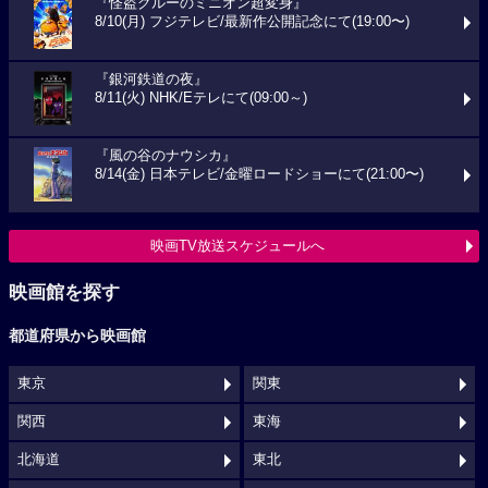
『怪盗グルーのミニオン超変身』
8/10(月) フジテレビ/最新作公開記念にて(19:00〜)
『銀河鉄道の夜』
8/11(火) NHK/Eテレにて(09:00～)
『風の谷のナウシカ』
8/14(金) 日本テレビ/金曜ロードショーにて(21:00〜)
映画TV放送スケジュールへ
映画館を探す
都道府県から映画館
東京
関東
関西
東海
北海道
東北