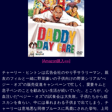
[Amazon購入
]
(PR)
チャーリー・ヒントンは広告会社のやり手サラリーマン。親
友のフィルと一緒に野菜嫌いの子供向けの野菜シリアル“べ
ジー・オズ”の販売促進キャンペーンで忙しく、愛妻キムと
息子ベンのことを顧みない生活が続いていた。ところが、心
血注いだ“べジー・オズ”の試食会は大失敗。子供たちから総
スカンを食らい、中には暴れまわる子供まで出てしまう。チ
ャーリーは意地悪な同僚ブルースに馬鹿にされた挙句、上司