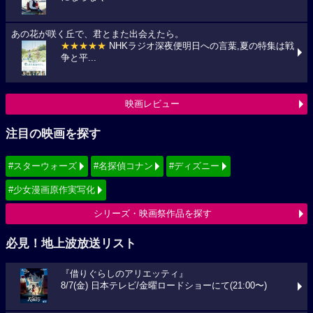
あの花が咲く丘で、君とまた出会えたら。
★★★★★
NHKラジオ深夜便明日への言葉,夏の特集は戦
争と平...
映画レビュー
注目の映画を探す
#スターウォーズ
#名探偵コナン
#ディズニー
#少女漫画原作実写化
シリーズ・映画祭作品を探す
必見！地上波放送リスト
『借りぐらしのアリエッティ』
8/7(金) 日本テレビ/金曜ロードショーにて(21:00〜)