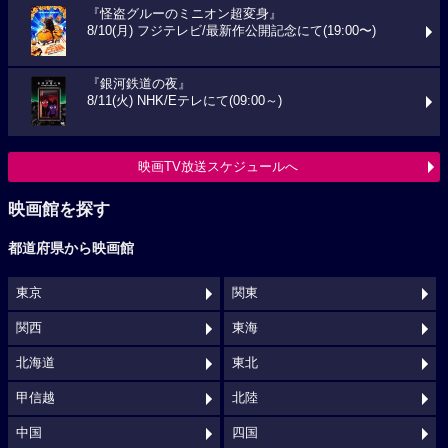
『怪盗グルーのミニオン超変身』
8/10(月) フジテレビ/最新作公開記念にて(19:00〜)
『銀河鉄道の夜』
8/11(火) NHK/Eテレにて(09:00～)
映画TV放送スケジュールへ
映画館を探す
都道府県から映画館
東京
関東
関西
東海
北海道
東北
甲信越
北陸
中国
四国