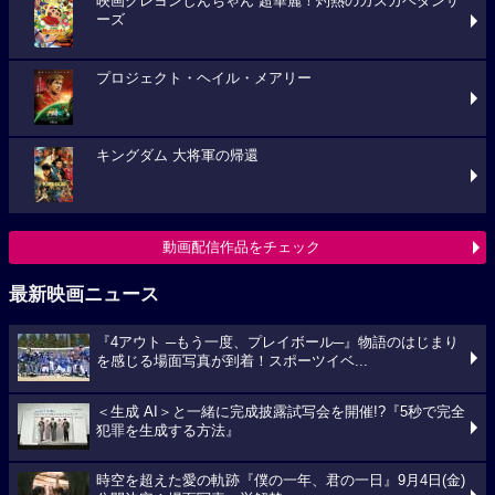
映画クレヨンしんちゃん 超華麗！灼熱のカスカベダンサ
ーズ
プロジェクト・ヘイル・メアリー
キングダム 大将軍の帰還
動画配信作品をチェック
最新映画ニュース
『4アウト ─もう一度、プレイボール─』物語のはじまり
を感じる場面写真が到着！スポーツイベ...
＜生成 AI＞と一緒に完成披露試写会を開催!?『5秒で完全
犯罪を生成する方法』
時空を超えた愛の軌跡『僕の一年、君の一日』9月4日(金)