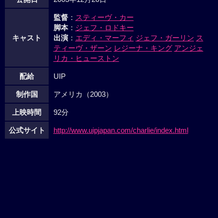
監督
：
スティーヴ・カー
脚本
：
ジェフ・ロドキー
キャスト
出演
：
エディ・マーフィ
ジェフ・ガーリン
ス
ティーヴ・ザーン
レジーナ・キング
アンジェ
リカ・ヒューストン
配給
UIP
制作国
アメリカ（2003）
上映時間
92分
公式サイト
http://www.uipjapan.com/charlie/index.html