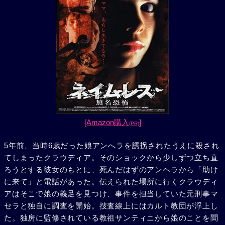
[Amazon購入
]
(PR)
5年前、当時6歳だった娘アンへラを誘拐されたうえに殺され
てしまったクラウディア。そのショックから少しずつ立ち直
ろうとする彼女のもとに、死んだはずのアンヘラから「助け
に来て」と電話があった。伝えられた場所に行くクラウディ
アはそこで娘の義足を見つけ、事件を担当していた元刑事マ
セラと独自に調査を開始。捜査線上にはカルト教団が浮上し
た。独房に監修されている教祖サンティニから娘のことを聞