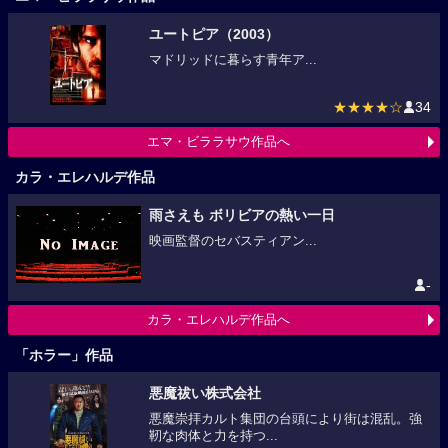
ユートピア（2003）
マドリッドに暮らす青年ア...
★★★★☆
34
エマ・ビララサウ作品へ
カラ・エレハルデ作品
雨さえも ボリビアの熱い一日
映画監督のセバスティアン...
-
カラ・エレハルデ作品へ
「ホラー」作品
悪魔祓い株式会社
悪魔崇拝カルト集団の台頭により街は混乱。強
靭な肉体と力を持つ...