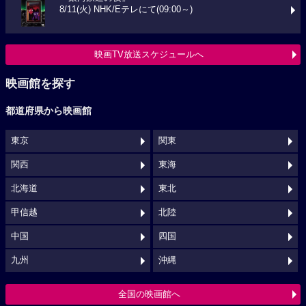
8/11(火) NHK/Eテレにて(09:00～)
映画TV放送スケジュールへ
映画館を探す
都道府県から映画館
東京
関東
関西
東海
北海道
東北
甲信越
北陸
中国
四国
九州
沖縄
全国の映画館へ