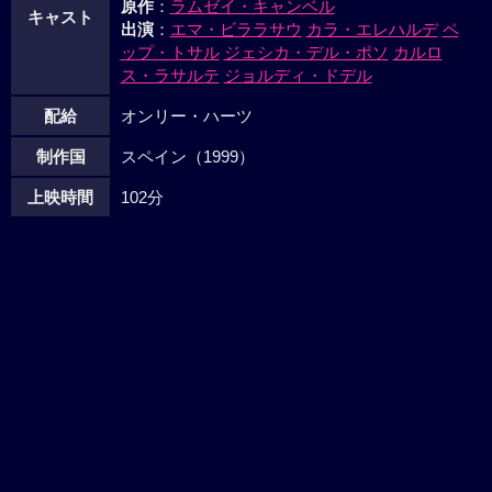
原作
：
ラムゼイ・キャンベル
キャスト
出演
：
エマ・ビララサウ
カラ・エレハルデ
ペ
ップ・トサル
ジェシカ・デル・ポソ
カルロ
ス・ラサルテ
ジョルディ・ドデル
配給
オンリー・ハーツ
制作国
スペイン（1999）
上映時間
102分