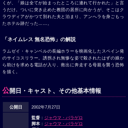
くが、「娘は全てが始まったところに連れて行かれた」と言
うだけ。ついに突き止めた教団の居所に向かうが、そこはク
ラウディアがかつて別れた夫と泊まり、アンへラを身ごもっ
たホテル跡だった……。
「ネイムレス 無名恐怖」の解説
ラムゼイ・キャンベルの長編ホラーを映画化したスペイン発
のサイコスリラー。誘拐され無惨な姿で殺されたはずの娘か
ら助けを求める電話が入り、救出に奔走する母親を襲う恐怖
を描く。
公
開日・キャスト、その他基本情報
公開日
2002年7月27日
監督
：
ジャウマ・バラゲロ
脚本
：
ジャウマ・バラゲロ