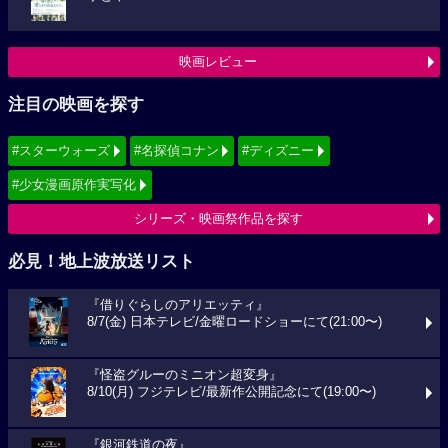
映画レビュー
注目の映画を探す
#スターウォーズ
#名探偵コナン
#ディズニー
#少女漫画原作実写化
シリーズ・映画祭作品を探す
必見！地上波放送リスト
『借りぐらしのアリエッティ』
8/7(金) 日本テレビ/金曜ロードショーにて(21:00〜)
『怪盗グルーのミニオン超変身』
8/10(月) フジテレビ/最新作公開記念にて(19:00〜)
『銀河鉄道の夜』