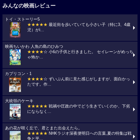
みんなの映画レビュー
トイ・ストーリー5
★★★★★
最近街を歩いていても小さい子（特に3、4歳
児）がi...
映画ちいかわ 人魚の島のひみつ
★★★★
☆ 小6の子供と行きました。 セイレーンがめっち
ゃ怖か...
カプリコン・1
★★★★
☆ ずいぶん前に見た感じがしますが、面白かっ
たです。作...
大統領のケーキ
★★★★★
戦禍や圧政の中でどう生きていくのか、下劣
にならなく...
あの花が咲く丘で、君とまた出会えたら。
★★★★★
NHKラジオ深夜便明日への言葉,夏の特集は戦
争と平...