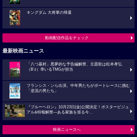
キングダム 大将軍の帰還
動画配信作品をチェック
最新映画ニュース
「八つ墓村」悪夢的な予告編解禁、主題歌は松本孝弘
（B’z）率いるTMGが担当
フランシス・ンら出演。中年男たちがボートレースに挑む
「逆流の男たち」
『ブルーヘロン』10月23日(金)公開決定！ポスタービジュ
アル&特報解禁―ある家族を巡る今...
映画ニュースへ