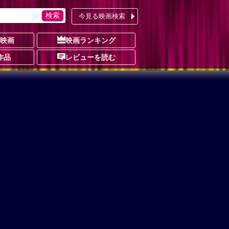
今見る映画検索
の映画
映画ランキング
作品
レビューを読む