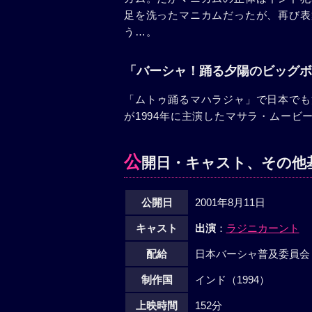
足を洗ったマニカムだったが、再び表
う…。
「バーシャ！踊る夕陽のビッグボ
「ムトゥ踊るマハラジャ」で日本でも
が1994年に主演したマサラ・ムービ
公
開日・キャスト、その他
公開日
2001年8月11日
キャスト
出演
：
ラジニカーント
配給
日本バーシャ普及委員会
制作国
インド（1994）
上映時間
152分