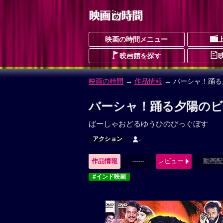
映画の時間メニュー
映画館を探す
映画の時間
→
作品情報
→ バーシャ！踊
バーシャ！踊る夕陽のビ
ばーしゃおどるゆうひのびっぐぼす
アクション
-
作品情報
------
レビュー
動画配
#インド映画