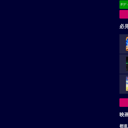
#デ
必
映
都道