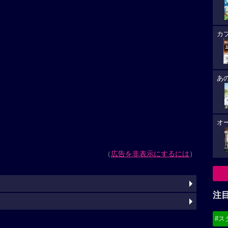
カ
あ
オ
（
広告を非表示にするには
）
注
#ス