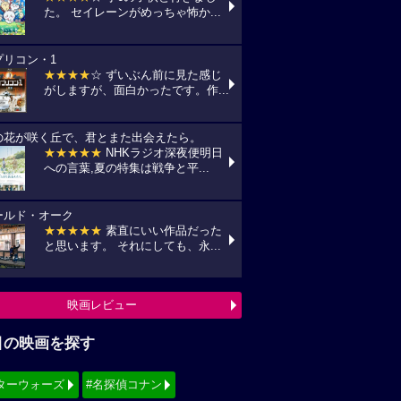
た。 セイレーンがめっちゃ怖か...
プリコン・1
★★★★
☆ ずいぶん前に見た感じ
がしますが、面白かったです。作...
の花が咲く丘で、君とまた出会えたら。
★★★★★
NHKラジオ深夜便明日
への言葉,夏の特集は戦争と平...
ールド・オーク
★★★★★
素直にいい作品だった
と思います。 それにしても、永...
映画レビュー
目の映画を探す
ターウォーズ
#名探偵コナン