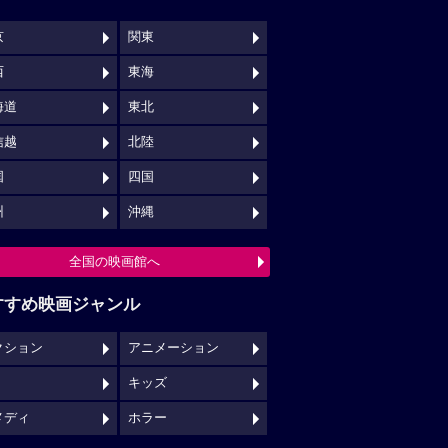
京
関東
西
東海
海道
東北
信越
北陸
国
四国
州
沖縄
全国の映画館へ
すすめ映画ジャンル
クション
アニメーション
キッズ
メディ
ホラー