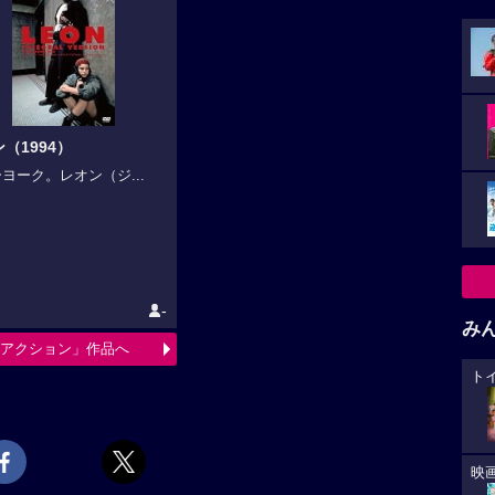
（1994）
ヨーク。レオン（ジ...
-
み
アクション」作品へ
ト
映