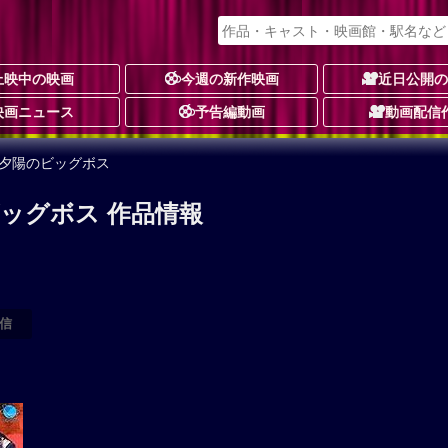
上映中の映画
今週の新作映画
近日公開
映画ニュース
予告編動画
動画配信
る夕陽のビッグボス
ッグボス 作品情報
信