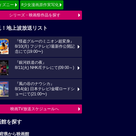
ィズニー
#少女漫画原作実写化
シリーズ・映画祭作品を探す
見！地上波放送リスト
『怪盗グルーのミニオン超変身』
8/10(月) フジテレビ/最新作公開記
念にて(19:00〜)
『銀河鉄道の夜』
8/11(火) NHK/Eテレにて(09:00～)
『風の谷のナウシカ』
8/14(金) 日本テレビ/金曜ロードシ
ョーにて(21:00〜)
映画TV放送スケジュールへ
画館を探す
府県から映画館