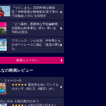
『つりこまち』2026年秋公開決
定！仲村悠菜が映画初主演で“釣り
で五輪金メダル”を目指す
「八つ墓村」悪夢的な予告編解禁、
主題歌は松本孝弘（B’z）率いる
TMGが担当
フランシス・ンら出演。中年男たち
がボートレースに挑む「逆流の男た
ち」
映画ニュースへ
んなの映画レビュー
イ・ストーリー5
★★★★★
最近街を歩いていても
小さい子（特に3、4歳児）がi...
画ちいかわ 人魚の島のひみつ
★★★★
☆ 小6の子供と行きまし