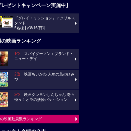
プレゼントキャンペーン実施中】
『グレイ・ミッション』アクリルス
タンド
5名様 [〆8/16(日)]
週の映画ランキング
1位
スパイダーマン：ブランド・
ニュー・デイ
2位
映画ちいかわ 人魚の島のひみ
つ
3位
映画クレヨンしんちゃん 奇々
怪々！オラの妖怪バケ～ション
の映画動員数ランキング