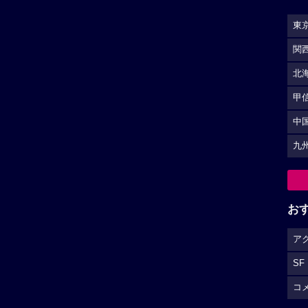
東
関
北
甲
中
九
お
ア
SF
コ