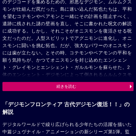
のデジコードを集めるための、邪悪なデジモン、ムルムクス
モンが仕組んだ罠だった。島に迷い込んだ拓也たちは、平和
を望むコテモンやベアモンと一緒にその計画を阻止すべく、
遺跡に残された謎の壁画を直し、そこに書かれた呪文の解読
に成功する。しかし、それこそがオニスモンを復活させる呪
文だったのだ。人型スピリットでアグニモンに進化し、オニ
スモンに闘いを挑む拓也。だが、強大なパワーのオニスモン
には歯が立たない。とその時、コテモンやベアモンの平和を
願う気持ちが、かつてオニスモンを封じ込めたエンシェン
ト・グレイモンとエンシェント・ガルルモンを蘇らせた。2
体のエンシェント・デジモンによって倒されるムルムクスモ
ンとオニスモン。こうして、島には平和が戻り、拓也たちは
続きを読む
再び崩壊したデジタルワールドを救うための冒険へと旅立つ
のであった。
「デジモンフロンティア 古代デジモン復活！！」の
解説
デジタルワールドで繰り広げられる少年たちの活躍を描いた
中篇ジュヴナイル・アニメーションの新シリーズ第1弾。監