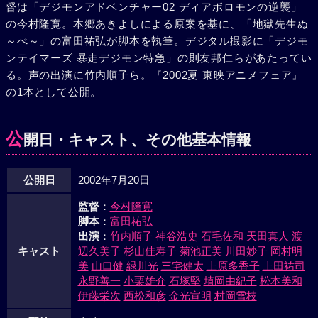
督は「デジモンアドベンチャー02 ディアボロモンの逆襲」
の今村隆寛。本郷あきよしによる原案を基に、「地獄先生ぬ
～べ～」の富田祐弘が脚本を執筆。デジタル撮影に「デジモ
ンテイマーズ 暴走デジモン特急」の則友邦仁らがあたってい
る。声の出演に竹内順子ら。『2002夏 東映アニメフェア』
の1本として公開。
公
開日・キャスト、その他基本情報
公開日
2002年7月20日
監督
：
今村隆寛
脚本
：
富田祐弘
出演
：
竹内順子
神谷浩史
石毛佐和
天田真人
渡
キャスト
辺久美子
杉山佳寿子
菊池正美
川田妙子
岡村明
美
山口健
緑川光
三宅健太
上原多香子
上田祐司
永野善一
小栗雄介
石塚堅
埴岡由紀子
松本美和
伊藤栄次
西松和彦
金光宣明
村岡雪枝