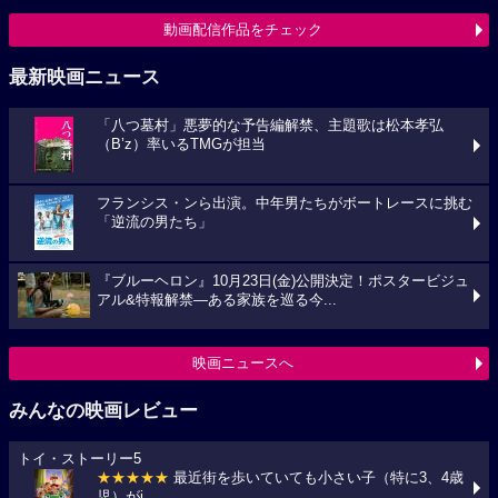
動画配信作品をチェック
最新映画ニュース
「八つ墓村」悪夢的な予告編解禁、主題歌は松本孝弘
（B’z）率いるTMGが担当
フランシス・ンら出演。中年男たちがボートレースに挑む
「逆流の男たち」
『ブルーヘロン』10月23日(金)公開決定！ポスタービジュ
アル&特報解禁―ある家族を巡る今...
映画ニュースへ
みんなの映画レビュー
トイ・ストーリー5
★★★★★
最近街を歩いていても小さい子（特に3、4歳
児）がi...