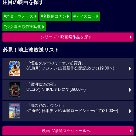
注目の映画を探す
#スターウォーズ
#名探偵コナン
#ディズニー
#少女漫画原作実写化
シリーズ・映画祭作品を探す
必見！地上波放送リスト
『怪盗グルーのミニオン超変身』
8/10(月) フジテレビ/最新作公開記念にて(19:00〜)
『銀河鉄道の夜』
8/11(火) NHK/Eテレにて(09:00～)
『風の谷のナウシカ』
8/14(金) 日本テレビ/金曜ロードショーにて(21:00〜)
映画TV放送スケジュールへ