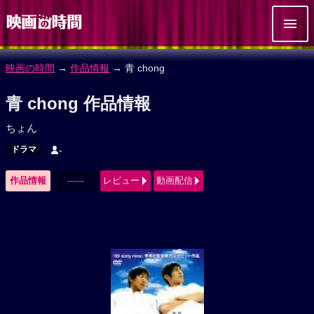
映画の時間
→
作品情報
→ 青 chong
青 chong 作品情報
ちょん
ドラマ
-
作品情報
------
レビュー
動画配信