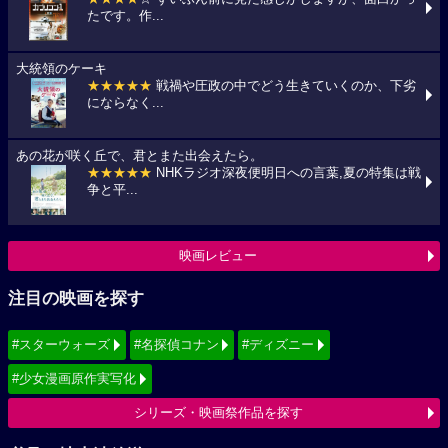
たです。作...
大統領のケーキ
★★★★★
戦禍や圧政の中でどう生きていくのか、下劣
にならなく...
あの花が咲く丘で、君とまた出会えたら。
★★★★★
NHKラジオ深夜便明日への言葉,夏の特集は戦
争と平...
映画レビュー
注目の映画を探す
#スターウォーズ
#名探偵コナン
#ディズニー
#少女漫画原作実写化
シリーズ・映画祭作品を探す