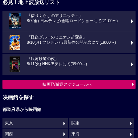
必見！地上波放送リスト
『借りぐらしのアリエッティ』
8/7(金) 日本テレビ/金曜ロードショーにて(21:00〜)
『怪盗グルーのミニオン超変身』
8/10(月) フジテレビ/最新作公開記念にて(19:00〜)
『銀河鉄道の夜』
8/11(火) NHK/Eテレにて(09:00～)
映画TV放送スケジュールへ
映画館を探す
都道府県から映画館
東京
関東
関西
東海