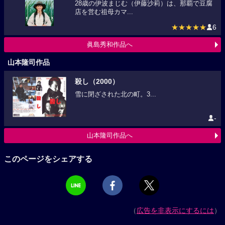
28歳の伊波まじむ（伊藤沙莉）は、那覇で豆腐
店を営む祖母カマ...
★★★★★
6
眞島秀和作品へ
山本隆司作品
殺し（2000）
雪に閉ざされた北の町。3...
-
山本隆司作品へ
このページをシェアする
（
広告を非表示にするには
）