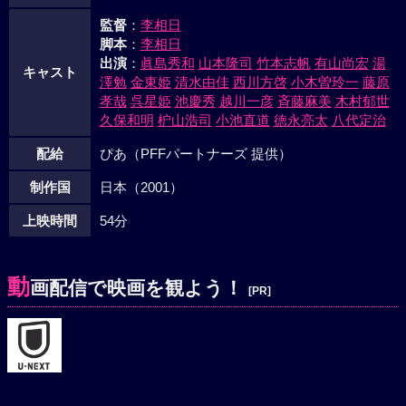
監督
：
李相日
脚本
：
李相日
出演
：
眞島秀和
山本隆司
竹本志帆
有山尚宏
湯
キャスト
澤勉
金東姫
清水由佳
西川方啓
小木曽玲一
藤原
孝哉
呉星姫
池慶秀
越川一彦
斉藤麻美
木村郁世
久保和明
枦山浩司
小池直道
徳永亮太
八代定治
配給
ぴあ（PFFパートナーズ 提供）
制作国
日本（2001）
上映時間
54分
動
画配信で映画を観よう！
[PR]