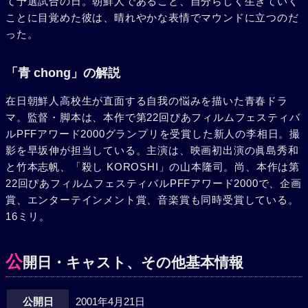
て予選試合の日。朝鮮人であること、自分らしく生きていく
ことに目覚めた彼は、晴れやかな表情でマウンドに立つのだ
った。
「青 chong」の解説
在日朝鮮人高校生が直面する自我の悩みを描いた青春ドラ
マ。監督・脚本は、本作で第22回ぴあフィルムフェスティバ
ルPFFアワード2000グランプリを受賞した新人の李相日。撮
影を早坂伸が担当している。主演は、映画初出演の眞島秀和
と竹本志帆、「殺し KOROSHI」の山本隆司。尚、本作は第
22回ぴあフィルムフェスティバルPFFアワード2000で、企画
賞、エンターテインメント賞、音楽賞も同時受賞している。
16ミリ。
公
開日・キャスト、その他基本情報
公開日
2001年4月21日