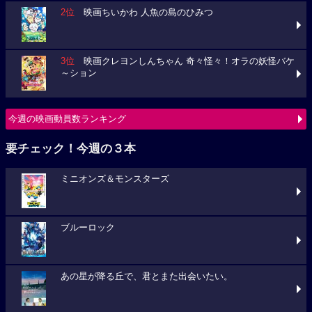
2位
映画ちいかわ 人魚の島のひみつ
3位
映画クレヨンしんちゃん 奇々怪々！オラの妖怪バケ
～ション
今週の映画動員数ランキング
要チェック！今週の３本
ミニオンズ＆モンスターズ
ブルーロック
あの星が降る丘で、君とまた出会いたい。