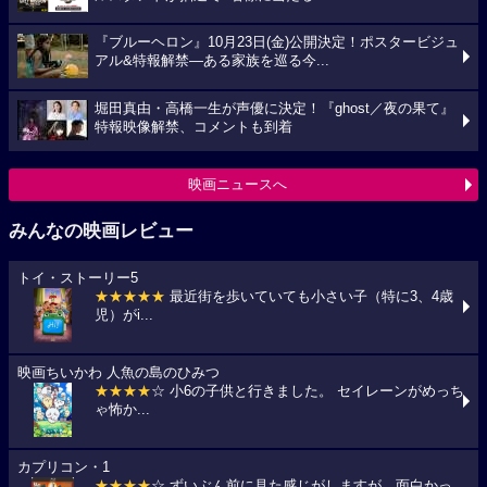
『ブルーヘロン』10月23日(金)公開決定！ポスタービジュ
アル&特報解禁―ある家族を巡る今...
堀田真由・高橋一生が声優に決定！『ghost／夜の果て』
特報映像解禁、コメントも到着
映画ニュースへ
みんなの映画レビュー
トイ・ストーリー5
★★★★★
最近街を歩いていても小さい子（特に3、4歳
児）がi...
映画ちいかわ 人魚の島のひみつ
★★★★
☆ 小6の子供と行きました。 セイレーンがめっち
ゃ怖か...
カプリコン・1
★★★★
☆ ずいぶん前に見た感じがしますが、面白かっ