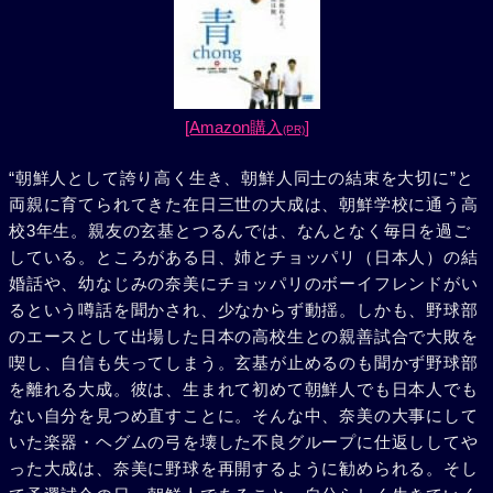
[Amazon購入
]
(PR)
“朝鮮人として誇り高く生き、朝鮮人同士の結束を大切に”と
両親に育てられてきた在日三世の大成は、朝鮮学校に通う高
校3年生。親友の玄基とつるんでは、なんとなく毎日を過ご
している。ところがある日、姉とチョッパリ（日本人）の結
婚話や、幼なじみの奈美にチョッパリのボーイフレンドがい
るという噂話を聞かされ、少なからず動揺。しかも、野球部
のエースとして出場した日本の高校生との親善試合で大敗を
喫し、自信も失ってしまう。玄基が止めるのも聞かず野球部
を離れる大成。彼は、生まれて初めて朝鮮人でも日本人でも
ない自分を見つめ直すことに。そんな中、奈美の大事にして
いた楽器・ヘグムの弓を壊した不良グループに仕返ししてや
った大成は、奈美に野球を再開するように勧められる。そし